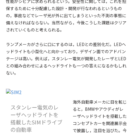
性能がシビアに求められるという。安全性に関しては，これを担
保するために十分配慮した設計・開発が行なわれるというもの
の，事故などでレーザ光が外に出てしまうといった不測の事態に
備えなければならない。当然ながら，今後こうした課題はクリア
されていくものと考えられる。
ランプメーカがさらに口にするのは，LEDとの差別化だ。LEDヘ
ッドライトも小型化へと向かっており，デザイン面でのアドバン
テージは高い。例えば，スタンレー電気が開発したレーザとLED
との組み合わせによるヘッドライトも一つの答えになるかもしれ
ない。
海外自動車メーカに目を転じ
スタンレー電気のレ
ると，BMWやアウディがレ
ーザヘッドライトを
ーザヘッドライトを搭載した
搭載したSIMドライブ
コンセプトカーを関連展示会
の自動車
で披露し，注目を浴びた。今