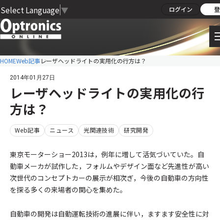
Select Language
▼
ログイン
登
HOME
Web記事
レーザヘッドライトの実用化の行方は？
2014年01月27日
レーザヘッドライトの実用化の行
方は？
Web記事
ニュース
光関連技術
研究開発
東京モーターショー2013は，例年に増して活気づいていた。自
動車メーカが試作した，フォルムやデザイン面など先進性が高い
次世代のコンセプトカーの展示が相次ぎ，今後の自動車の方向性
を探る多くの来場者の関心を集めた。
自動車の開発は自動運転技術の進展に伴い，ますます安全性に対