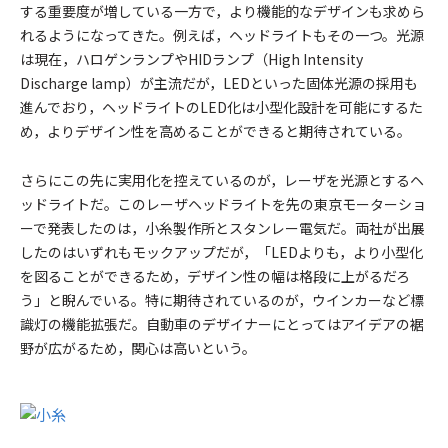
する重要度が増している一方で，より機能的なデザインも求めら
れるようになってきた。例えば，ヘッドライトもその一つ。光源
は現在，ハロゲンランプやHIDランプ（High Intensity
Discharge lamp）が主流だが，LEDといった固体光源の採用も
進んでおり，ヘッドライトのLED化は小型化設計を可能にするた
め，よりデザイン性を高めることができると期待されている。
さらにこの先に実用化を控えているのが，レーザを光源とするヘ
ッドライトだ。このレーザヘッドライトを先の東京モーターショ
ーで発表したのは，小糸製作所とスタンレー電気だ。両社が出展
したのはいずれもモックアップだが，「LEDよりも，より小型化
を図ることができるため，デザイン性の幅は格段に上がるだろ
う」と睨んでいる。特に期待されているのが，ウインカーなど標
識灯の機能拡張だ。自動車のデザイナーにとってはアイデアの裾
野が広がるため，関心は高いという。