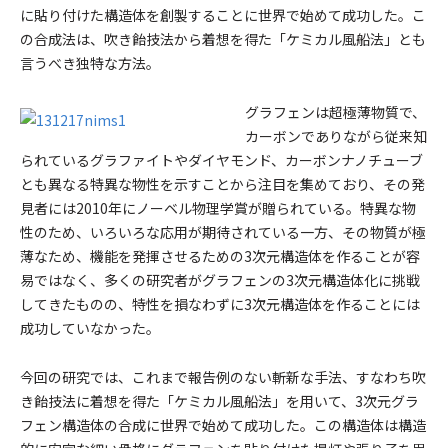
に貼り付けた構造体を創製することに世界で始めて成功した。こ
の合成法は、吹き飴技法から着想を得た「ケミカル風船法」とも
言うべき独特な方法。
グラフェンは超極薄物質で、
カーボンでありながら従来知
られているグラファイトやダイヤモンド、カーボンナノチューブ
とも異なる特異な物性を示すことから注目を集めており、その発
見者には2010年にノーベル物理学賞が贈られている。特異な物
性のため、いろいろな応用が期待されている一方、その物質が極
薄なため、機能を発揮させるための3次元構造体を作ることが容
易ではなく、多くの研究者がグラフェンの3次元構造体化に挑戦
してきたものの、特性を損なわずに3次元構造体を作ることには
成功していなかった。
今回の研究では、これまで報告例のない斬新な手法、すなわち吹
き飴技法に着想を得た「ケミカル風船法」を用いて、3次元グラ
フェン構造体の合成に世界で始めて成功した。この構造体は構造