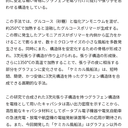
的に安定な細い骨格にグラフェンを貼り付けた提灯や張り子を思
わせる構造をしている。
この手法では、グルコース（砂糖）と塩化アンモニウムを混ぜ、
約250°Cで加熱すると溶融したグルコースポリマーが生成する。
この際に発生したアンモニアガスがポリマーを内側から圧力をか
けることで膨らませ、数十ミクロンサイズの小さな風船を多数発
生させる。同時にまた、構造体を安定化するための骨格が形成さ
れ、3次元張り子構造が作り上げられる。張り子構造の形成後、
さらに1350°Cの高温で加熱することで、張り子の皮に相当する
部分をグラフェンに変化させる。「ケミカル風船法」は、短時
間、簡便、かつ安価に3次元構造を持ったグラフェン構造体を合
成できる画期的な手法。
この研究で合成された3次元張り子構造を持つグラフェン構造体
を電極として用いたキャパシタは高い出力密度を示すことから、
高性能なキャパシタ材料としてポータブル電子機器や電気自動車
の急速充電・放電や航空機の電磁発射装置等への応用が期待され
る。また、今回開発した「ケミカル風船法」はグラフェン以外の