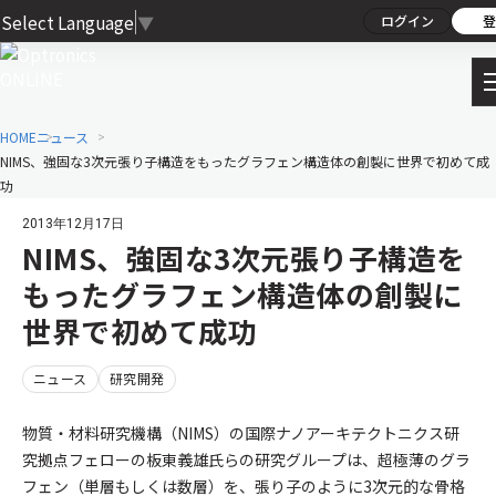
Select Language
▼
ログイン
登
HOME
ニュース
NIMS、強固な3次元張り子構造をもったグラフェン構造体の創製に世界で初めて成
功
2013年12月17日
NIMS、強固な3次元張り子構造を
もったグラフェン構造体の創製に
世界で初めて成功
ニュース
研究開発
物質・材料研究機構（NIMS）の国際ナノアーキテクトニクス研
究拠点フェローの板東義雄氏らの研究グループは、超極薄のグラ
フェン（単層もしくは数層）を、張り子のように3次元的な骨格