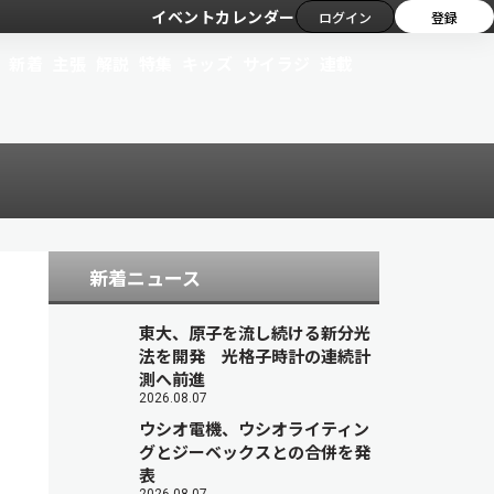
イベントカレンダー
ログイン
登録
新着
主張
解説
特集
キッズ
サイラジ
連載
新着ニュース
東大、原子を流し続ける新分光
法を開発 光格子時計の連続計
測へ前進
2026.08.07
ウシオ電機、ウシオライティン
グとジーベックスとの合併を発
表