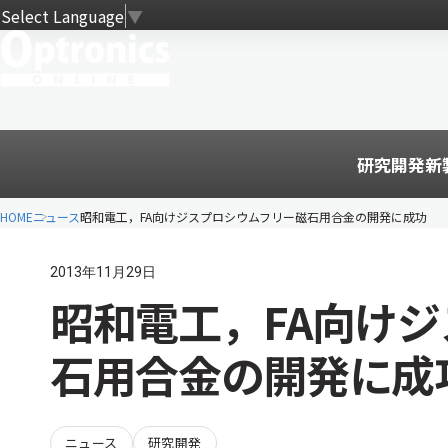
Select Language
▼
研究開発
新
HOME
ニュース
昭和電工，FA向けジスプロシウムフリー磁石用合金の開発に成功
2013年11月29日
昭和電工，FA向け
石用合金の開発に成
ニュース
研究開発