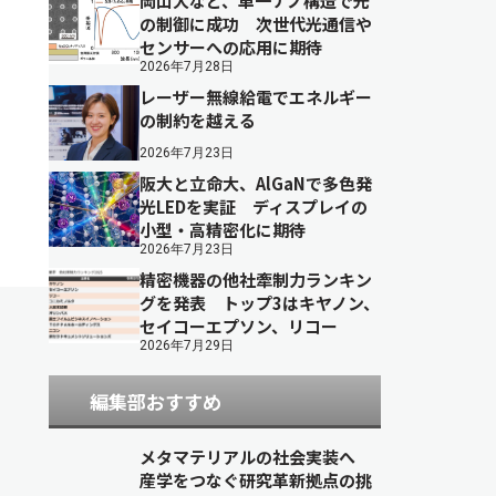
岡山大など、単一ナノ構造で光
の制御に成功 次世代光通信や
センサーへの応用に期待
2026年7月28日
レーザー無線給電でエネルギー
の制約を越える
2026年7月23日
阪大と立命大、AlGaNで多色発
光LEDを実証 ディスプレイの
小型・高精密化に期待
2026年7月23日
精密機器の他社牽制力ランキン
グを発表 トップ3はキヤノン、
セイコーエプソン、リコー
2026年7月29日
編集部おすすめ
メタマテリアルの社会実装へ
産学をつなぐ研究革新拠点の挑