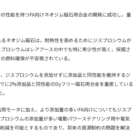
の性能を持つFA向けネオジム磁石用合金の開発に成功し，量
れるネオジム磁石は，耐熱性を高めるためにジスプロシウムが
スプロシウムはレアアースの中でも特に希少性が高く，採掘さ
来の原料確保が不安視されている。
て，ジスプロシウムを添加せずに添加品と同性能を維持するジ
でに2%添加品と同性能のDyフリー磁石用合金を量産している
た。
電用モータに加え，より添加量の多いFA向けについてもジスプ
スプロシウムの添加量が多い電動パワーステアリング用や電気
の削減を可能とするものであり，将来の資源制約の問題を解決