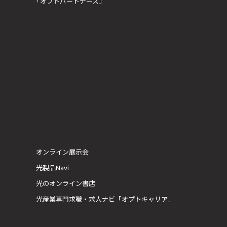
「オプトパートナーズ」
オンライン展示会
光製品Navi
光のオンライン書店
光産業専門求職・求人ナビ「オプトキャリア」