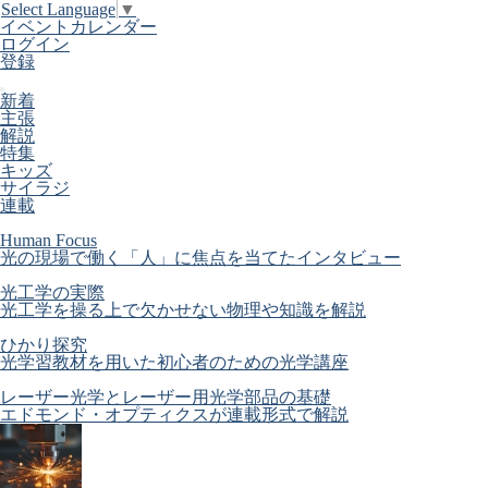
Select Language
▼
イベントカレンダー
ログイン
登録
新着
主張
解説
特集
キッズ
サイラジ
連載
Human Focus
光の現場で働く「人」に焦点を当てたインタビュー
光工学の実際
光工学を操る上で欠かせない物理や知識を解説
ひかり探究
光学習教材を用いた初心者のための光学講座
レーザー光学とレーザー用光学部品の基礎
エドモンド・オプティクスが連載形式で解説