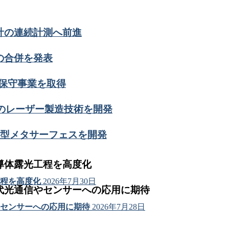
計の連続計測へ前進
の合併を発表
ール保守事業を取得
グのレーザー製造技術を開発
薄型メタサーフェスを開発
導体露光工程を高度化
程を高度化
2026年7月30日
代光通信やセンサーへの応用に期待
センサーへの応用に期待
2026年7月28日