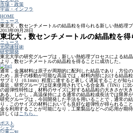
市場・政策
宇宙・インフラ
HOME
ニュース
東北大，数センチメートルの結晶粒を得られる新しい熱処理プ
2013年09月28日
東北大，数センチメートルの結晶粒を得
ニュース
光関連技術
研究開発
東北大学の研究グループは，新しい熱処理プロセスによる結晶
より，数センチメートルの結晶粒を得ることに成功した。
通常，金属材料は原子が周期的に配列した結晶であり，方位の
ため，原子の移動が可能な高温では，材料内部における結晶粒
サブミリ（0.1mm）程度に達すると著しく遅延することが知
最近，研究グループは従来使用されている合金系（TiNi）
の超弾性特性は，材料のサイズに対する結晶粒の大きさが大き
ある。しかし，高温保持による通常の結晶粒成長法では限界が
研究グループは，今回開発した手法を用いることで，通常の結
り，このサイズの材料においても良好な超弾性が得られること
金を利用することが可能になり，工業製品などへの応用が期待
詳しくは
こちら。
ポスト
シェア
記事一覧