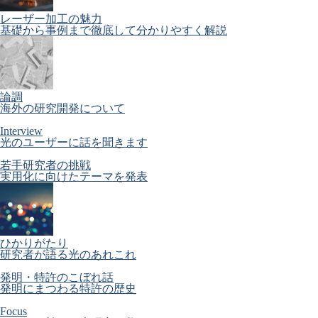
レーザー加工の魅力
基礎から事例まで徹底して分かりやすく解説
論調
海外の研究開発について
Interview
光のユーザーに話を聞きます
若手研究者の挑戦
実用化に向けたテーマを発表
ひかりがたり
研究者が語る光のあれこれ
発明・特許のこぼれ話
発明にまつわる特許の歴史
Focus