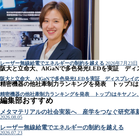
レーザー無線給電でエネルギーの制約を越える
2026年7月23日
阪大と立命大、AlGaNで多色発光LEDを実証 デ
阪大と立命大、AlGaNで多色発光LEDを実証 ディスプレイ
精密機器の他社牽制力ランキングを発表 トップ3
精密機器の他社牽制力ランキングを発表 トップ3はキヤノン
編集部おすすめ
メタマテリアルの社会実装へ 産学をつなぐ研究革
2026.08.05
レーザー無線給電でエネルギーの制約を越える
2026.07.23