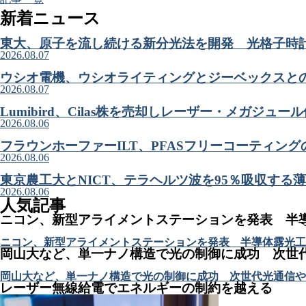
新着ニュース
東大、原子を流し続ける新分光法を開発 光格子時
2026.08.07
ウシオ電機、ウシオライティングとジーベックスと
2026.08.07
Lumibird、Cilas株を売却しレーザー・メガジュ
2026.08.06
フラウンホーファーILT、PFASフリーコーティン
2026.08.06
東京農工大とNICT、テラヘルツ波を95％吸収する
2026.08.06
人気記事
ニコン、新型アライメントステーションを発表 半
ニコン、新型アライメントステーションを発表 半導体露光工
岡山大など、単一ナノ構造で光の制御に成功 次世
岡山大など、単一ナノ構造で光の制御に成功 次世代光通信や
レーザー無線給電でエネルギーの制約を越える