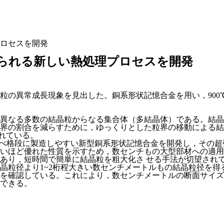
ロセスを開発
られる新しい熱処理プロセスを開発
粒の異常成長現象を見出した。銅系形状記憶合金を用い，900
異なる多数の結晶粒からなる集合体（多結晶体）である。結晶
界の割合を減らすために，ゆっくりとした粒界の移動による結
られている。
に比べ格段に製造しやすい新型銅系形状記憶合金を開発し，その
いほど優れた性質を示すため，数センチもの大型部材への適用
あり，短時間で簡単に結晶粒を粗大化さ せる手法が切望され
晶粒径より1~2桁程大きい数センチメートルもの結晶粒径を得
を確認している。これにより，数センチメートルの断面サイズ
できる。