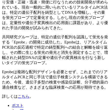
り安価・正確・迅速・簡便に行なうための技術開発が求めら
れている。現在一般的に用いられているリアルタイムPCR法
は、特定の遺伝子配列を鋳型としてDNAを増幅し、その量
を蛍光プローブで定量化する。しかし現在の蛍光プローブ
は、定量性や遺伝子変異検出の応用面に課題があり、より優
れた手法の開発が試みられてきた。
共同研究グループは、特定の遺伝子配列を認識して蛍光を発
する「Eprobe」の開発に成功した。Eprobeは、リアルタイム
PCR法の反応過程で特定の鋳型配列への結合と解離を繰り返
し、その際に生じる蛍光の発光と消失を測定することで、増
幅された鋳型DNAの定量や遺伝子の変異検出を行なう新し
いタイプの蛍光プローブ。
Eprobeは複雑な配列デザインを必要とせず、これまでのリア
ルタイムPCRと同じ手法で遺伝子検査システムを構築できる
ため、今後、遺伝子多型の検査や感染症診断、分子標的薬の
適合検査など、さまざまな臨床検査への応用が期待できる。
詳しくは
こちら
。
ポスト