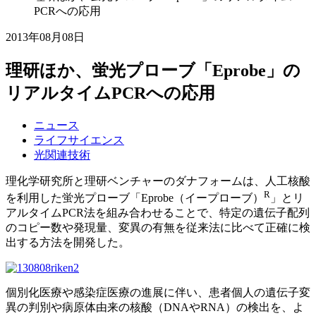
PCRへの応用
2013年08月08日
理研ほか、蛍光プローブ「Eprobe」の
リアルタイムPCRへの応用
ニュース
ライフサイエンス
光関連技術
理化学研究所と理研ベンチャーのダナフォームは、人工核酸
R
を利用した蛍光プローブ「Eprobe（イープローブ）
」とリ
アルタイムPCR法を組み合わせることで、特定の遺伝子配列
のコピー数や発現量、変異の有無を従来法に比べて正確に検
出する方法を開発した。
個別化医療や感染症医療の進展に伴い、患者個人の遺伝子変
異の判別や病原体由来の核酸（DNAやRNA）の検出を、よ