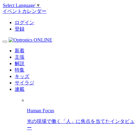
Select Language
▼
イベントカレンダー
ログイン
登録
新着
主張
解説
特集
キッズ
サイラジ
連載
Human Focus
光の現場で働く「人」に焦点を当てたインタビュ
ー