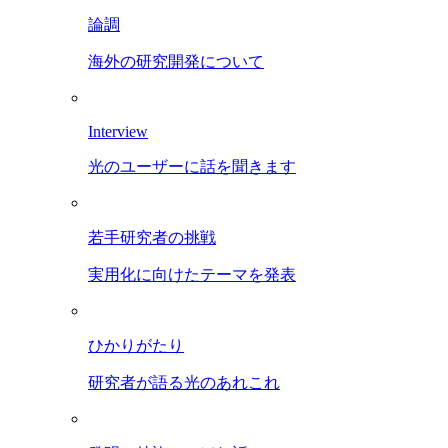
論調
海外の研究開発について
Interview
光のユーザーに話を聞きます
若手研究者の挑戦
実用化に向けたテーマを発表
ひかりがたり
研究者が語る光のあれこれ