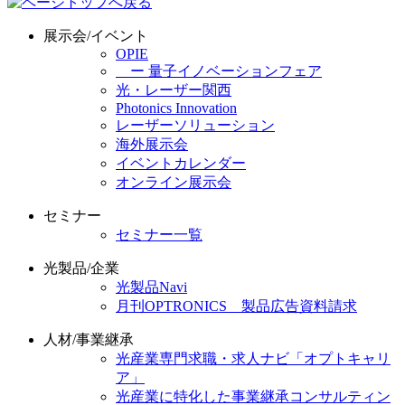
展示会/イベント
OPIE
ー 量子イノベーションフェア
光・レーザー関西
Photonics Innovation
レーザーソリューション
海外展示会
イベントカレンダー
オンライン展示会
セミナー
セミナー一覧
光製品/企業
光製品Navi
月刊OPTRONICS 製品広告資料請求
人材/事業継承
光産業専門求職・求人ナビ「オプトキャリ
ア」
光産業に特化した事業継承コンサルティン