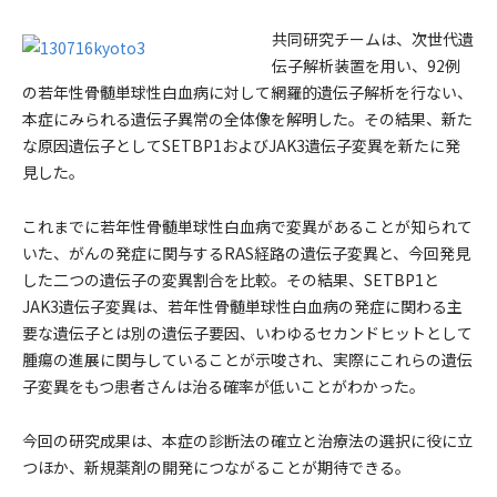
共同研究チームは、次世代遺
伝子解析装置を用い、92例
の若年性骨髄単球性白血病に対して網羅的遺伝子解析を行ない、
本症にみられる遺伝子異常の全体像を解明した。その結果、新た
な原因遺伝子としてSETBP1およびJAK3遺伝子変異を新たに発
見した。
これまでに若年性骨髄単球性白血病で変異があることが知られて
いた、がんの発症に関与するRAS経路の遺伝子変異と、今回発見
した二つの遺伝子の変異割合を比較。その結果、SETBP1と
JAK3遺伝子変異は、若年性骨髄単球性白血病の発症に関わる主
要な遺伝子とは別の遺伝子要因、いわゆるセカンドヒットとして
腫瘍の進展に関与していることが示唆され、実際にこれらの遺伝
子変異をもつ患者さんは治る確率が低いことがわかった。
今回の研究成果は、本症の診断法の確立と治療法の選択に役に立
つほか、新規薬剤の開発につながることが期待できる。