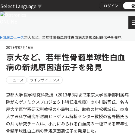
Select Language
▼
ログイン
登
HOME
ニュース
京大など、若年性骨髄単球性白血病の新規原因遺伝子を発見
2013年07月16日
京大など、若年性骨髄単球性白血
病の新規原因遺伝子を発見
ニュース
ライフサイエンス
京都大学 医学研究科教授（2013年3月まで東京大学医学部附属病
院がんゲノミクスプロジェクト特任准教授）の小川誠司氏、名古
屋大学医学系研究科教授の小島勢二氏、助教の村松秀城氏、東京
大学医科学研究所附属ヒトゲノム解析センター教授の宮野悟氏ら
の共同研究チームは、小児にみられる白血病の一種である若年性
骨髄単球性白血病の新規原因遺伝子を発見した。