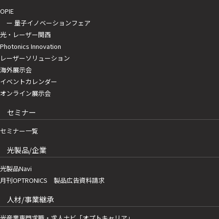
OPIE
ー 量子イノベーションフェア
光・レーザー関西
Photonics Innovation
レーザーソリューション
海外展示会
イベントカレンダー
オンライン展示会
セミナー
セミナー一覧
光製品/企業
光製品Navi
月刊OPTRONICS 製品広告資料請求
人材/事業継承
光産業専門求職・求人ナビ「オプトキャリア」