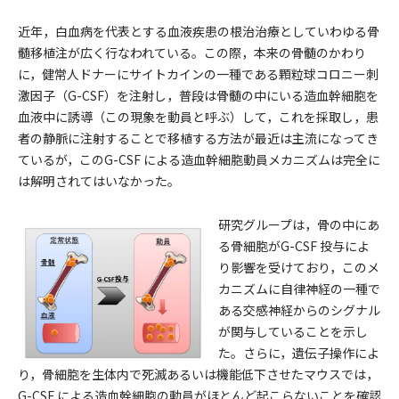
近年，白血病を代表とする血液疾患の根治治療としていわゆる骨
髄移植注が広く行なわれている。この際，本来の骨髄のかわり
に，健常人ドナーにサイトカインの一種である顆粒球コロニー刺
激因子（G-CSF）を注射し，普段は骨髄の中にいる造血幹細胞を
血液中に誘導（この現象を動員と呼ぶ）して，これを採取し，患
者の静脈に注射することで移植する方法が最近は主流になってき
ているが，このG-CSF による造血幹細胞動員メカニズムは完全に
は解明されてはいなかった。
研究グループは，骨の中にあ
る骨細胞がG-CSF 投与によ
り影響を受けており，このメ
カニズムに自律神経の一種で
ある交感神経からのシグナル
が関与していることを示し
た。さらに，遺伝子操作によ
り，骨細胞を生体内で死滅あるいは機能低下させたマウスでは，
G-CSF による造血幹細胞の動員がほとんど起こらないことを確認