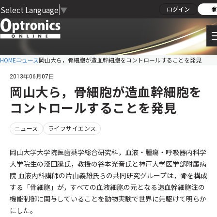
Select Language
▼
ログイン
登
HOME
ニュース
岡山大ら，骨細胞が造血幹細胞をコントロールすることを発見
2013年06月07日
岡山大ら，骨細胞が造血幹細胞を
コントロールすることを発見
ニュース
ライフサイエンス
岡山大学大学院医歯薬学総合研究科，血液・腫瘍・呼吸器内科学
大学院生の淺田騰氏，教授の谷本光音氏と神戸大学医学部附属病
院 血液内科講師の片山義雄氏らの共同研究グループは，骨を構成
する「骨細胞」が，すべての血液細胞の元となる造血幹細胞注の
機能制御に関与していることを動物実験で世界に先駆けて明らか
にした。