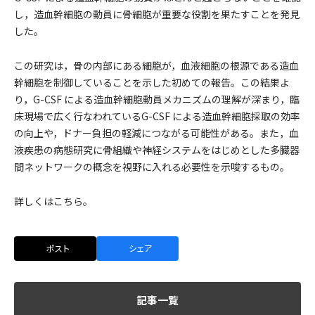
し，造血幹細胞の動員に骨細胞が重要な役割を果たすことを発見
した。
この研究は，骨の内部にある細胞が，血液細胞の根源である造血
幹細胞を制御していることを示した初めての報告。この結果よ
り，G-CSF による造血幹細胞動員メカニズムの理解が深まり，臨
床現場で広く行なわれているG-CSF による造血幹細胞採取の効率
の向上や，ドナー負担の軽減につながる可能性がある。また，血
液疾患の病態研究に骨組織や神経システムをはじめとした多臓器
間ネットワークの概念を視野に入れる必要性を示唆するもの。
詳しくはこちら。
ポスト
シェア
記事一覧