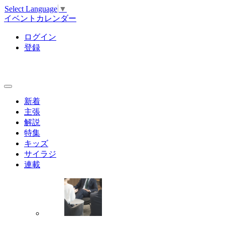
Select Language
▼
イベントカレンダー
ログイン
登録
新着
主張
解説
特集
キッズ
サイラジ
連載