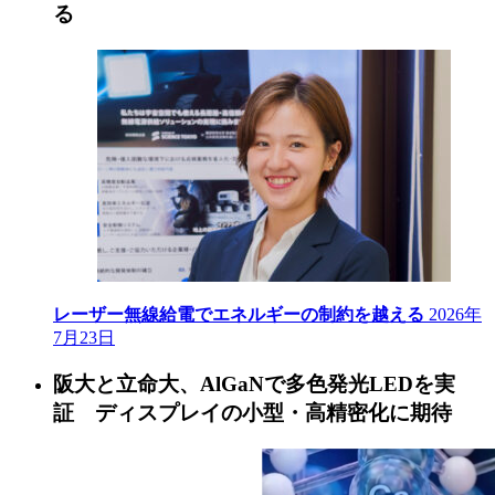
る
レーザー無線給電でエネルギーの制約を越える
2026年
7月23日
阪大と立命大、AlGaNで多色発光LEDを実
証 ディスプレイの小型・高精密化に期待