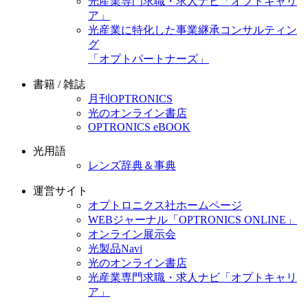
光産業専門求職・求人ナビ「オプトキャリ
ア」
光産業に特化した事業継承コンサルティン
グ
「オプトパートナーズ」
書籍 / 雑誌
月刊OPTRONICS
光のオンライン書店
OPTRONICS eBOOK
光用語
レンズ辞典＆事典
運営サイト
オプトロニクス社ホームページ
WEBジャーナル「OPTRONICS ONLINE」
オンライン展示会
光製品Navi
光のオンライン書店
光産業専門求職・求人ナビ「オプトキャリ
ア」