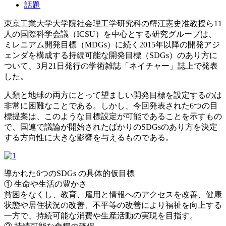
話題
東京工業大学大学院社会理工学研究科の蟹江憲史准教授ら11
人の国際科学会議（ICSU）を中心とする研究グループは、
ミレニアム開発目標（MDGs）に続く2015年以降の開発アジ
ェンダを構成する持続可能な開発目標（SDGs）のあり方に
ついて、3月21日発行の学術雑誌「ネイチャー」誌上で発表
した。
人類と地球の両方にとって望ましい開発目標を設定するのは
非常に困難なことである。しかし、今回発表された6つの目
標提案は、このような目標設定が可能であることを示すもの
で、国連で議論が開始されたばかりのSDGsのあり方を決定
する方向性に大きな影響を与えるものである。
導かれた6つのSDGs の具体的仮目標
① 生命や生活の豊かさ
貧困をなくし、教育、雇用と情報へのアクセスを改善、健康
状態や居住状況の改善、不平等の改善により福祉を向上する
一方で、持続可能な消費や生産活動の実現を目指す。