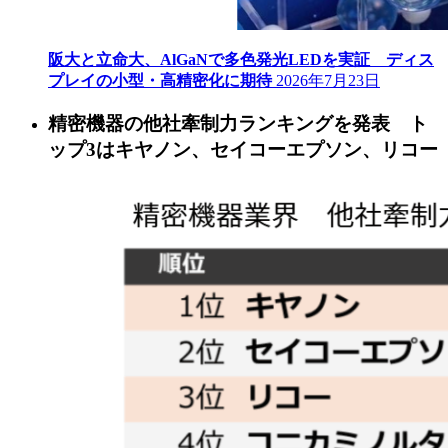
阪大と立命大、AlGaNで多色発光LEDを実証 ディス
プレイの小型・高精密化に期待
2026年7月23日
精密機器の他社牽制力ランキングを発表 ト
ップ3はキヤノン、セイコーエプソン、リコー