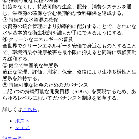
② 持続可能な食糧の確保
飢餓をなくし、持続可能な生産、配分、消費システムを通
じ、栄養源の確保を含む長期的な食料確保を達成する。
③ 持続的な水資源の確保
水資源の統合管理により効率的に配分することで、きれいな
水や基本的な衛生状態を誰もが手にできるようにする。
④ クリーンなエネルギーの普及
全世界でクリーンエネルギーを安価で身近なものとすること
で、環境汚染や健康被害を最小限に抑えると同時に気候変動
を緩和する。
⑤ 健全で生産的な生態系
適正な管理、評価、測定、保全、修復により生物多様性と生
態系を維持する。
⑥ 持続可能な社会のためのガバナンス
上記5つの持続可能な開発目標（SDGs）を実現するため、あ
らゆるレベルにおいてガバナンスと制度を変革する。
詳しくは
こちら
。
ポスト
シェア
記事一覧