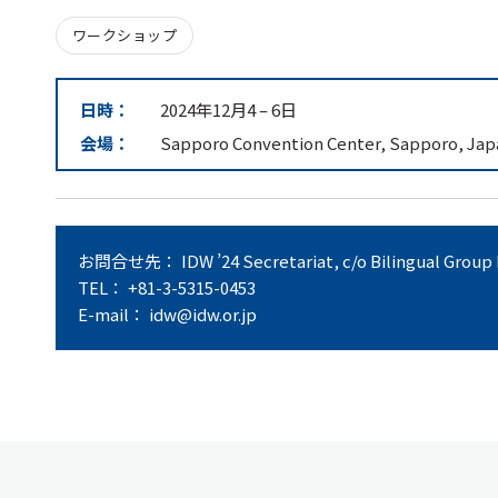
ワークショップ
日時：
2024年12月4
–
6日
会場：
Sapporo Convention Center, Sapporo, Jap
お問合せ先： IDW ’24 Secretariat, c/o Bilingual Group 
TEL： +81-3-5315-0453
E-mail： idw@idw.or.jp