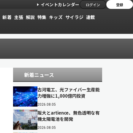
イベントカレンダー
ログイン
登録
新着
主張
解説
特集
キッズ
サイラジ
連載
新着ニュース
古河電工、光ファイバー生産能
力増強に1,000億円投資
2026.08.05
阪大とartience、無色透明な有
機太陽電池を開発
2026.08.05