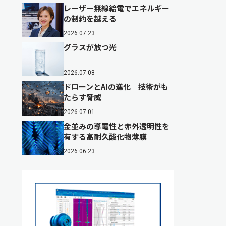
レーザー無線給電でエネルギー
の制約を越える
2026.07.23
グラスが放つ光
2026.07.08
ドローンとAIの進化 技術がも
たらす脅威
2026.07.01
金並みの導電性と赤外透明性を
有する高耐久酸化物薄膜
2026.06.23