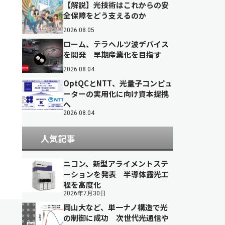
【解説】光技術はこれからの安
全保障をどう支えるのか
2026.08.05
ローム、テラヘルツ波デバイス
を開発 早期産業化を目指す
2026.08.04
OptQCとNTT、光量子コンピュ
ーターの実用化に向け資本提携
へ
2026.08.04
人気記事
ニコン、新型アライメントステ
ーションを発表 半導体露光工
程を高度化
2026年7月30日
岡山大など、単一ナノ構造で光
の制御に成功 次世代光通信や