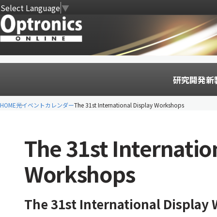
Select Language
▼
研究開発
新
HOME
光イベントカレンダー
The 31st International Display Workshops
The 31st Internatio
Workshops
The 31st International Display