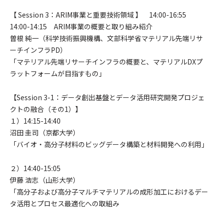
【 Session 3：ARIM事業と重要技術領域 】 14:00-16:55
14:00-14:15 ARIM事業の概要と取り組み紹介
曽根 純一（科学技術振興機構、文部科学省マテリアル先端リサ
ーチインフラPD）
「マテリアル先端リサーチインフラの概要と、マテリアルDXプ
ラットフォームが目指すもの」
【Session 3-1：データ創出基盤とデータ活用研究開発プロジェ
クトの融合（その1）】
１）14:15-14:40
沼田 圭司（京都大学）
「バイオ・高分子材料のビッグデータ構築と材料開発への利用」
２）14:40-15:05
伊藤 浩志（山形大学）
「高分子および高分子マルチマテリアルの成形加工におけるデー
タ活用とプロセス最適化への取組み