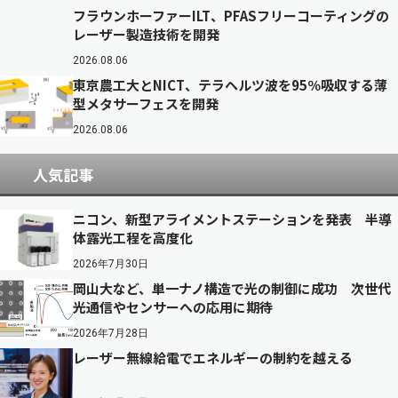
フラウンホーファーILT、PFASフリーコーティングの
レーザー製造技術を開発
2026.08.06
東京農工大とNICT、テラヘルツ波を95％吸収する薄
型メタサーフェスを開発
2026.08.06
人気記事
ニコン、新型アライメントステーションを発表 半導
体露光工程を高度化
2026年7月30日
岡山大など、単一ナノ構造で光の制御に成功 次世代
光通信やセンサーへの応用に期待
2026年7月28日
レーザー無線給電でエネルギーの制約を越える