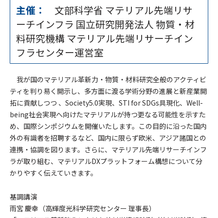
主催：
文部科学省 マテリアル先端リサ
ーチインフラ 国立研究開発法人 物質・材
料研究機構 マテリアル先端リサーチイン
フラセンター運営室
我が国のマテリアル革新力・物質・材料研究全般のアクティビ
ティを判り易く開示し、多方面に渡る学術分野の進展と新産業開
拓に貢献しつつ 、Society5.0実現、STI for SDGs具現化、Well-
being社会実現へ向けたマテリアルが持つ更なる可能性を示すた
め、国際シンポジウムを開催いたします。この目的に沿った国内
外の有識者を招聘するなど、国内に限らず欧米、アジア諸国との
連携・協調を図ります。さらに、マテリアル先端リサーチインフ
ラが取り組む、マテリアルDXプラットフォーム構想について分
かりやすく伝えていきます。
基調講演
雨宮 慶幸（高輝度光科学研究センター 理事長）