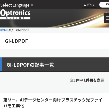
Select Language
▼
ログイン
登
HOME
タグ : GI-LDPOF
GI-LDPOF
GI-LDPOFの記事一覧
全1件中
1件目を表示
東ソー、AIデータセンター向けプラスチック光ファイ
バを工業化