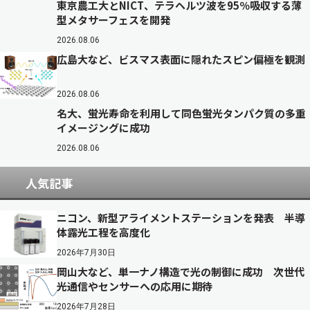
東京農工大とNICT、テラヘルツ波を95％吸収する薄
型メタサーフェスを開発
2026.08.06
広島大など、ビスマス表面に隠れたスピン偏極を観測
2026.08.06
名大、蛍光寿命を利用して同色蛍光タンパク質の多重
イメージングに成功
2026.08.06
人気記事
ニコン、新型アライメントステーションを発表 半導
体露光工程を高度化
2026年7月30日
岡山大など、単一ナノ構造で光の制御に成功 次世代
光通信やセンサーへの応用に期待
2026年7月28日