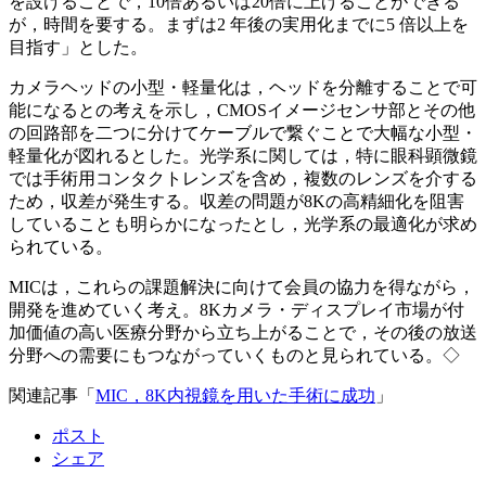
を設けることで，10倍あるいは20倍に上げることができる
が，時間を要する。まずは2 年後の実用化までに5 倍以上を
目指す」とした。
カメラヘッドの小型・軽量化は，ヘッドを分離することで可
能になるとの考えを示し，CMOSイメージセンサ部とその他
の回路部を二つに分けてケーブルで繋ぐことで大幅な小型・
軽量化が図れるとした。光学系に関しては，特に眼科顕微鏡
では手術用コンタクトレンズを含め，複数のレンズを介する
ため，収差が発生する。収差の問題が8Kの高精細化を阻害
していることも明らかになったとし，光学系の最適化が求め
られている。
MICは，これらの課題解決に向けて会員の協力を得ながら，
開発を進めていく考え。8Kカメラ・ディスプレイ市場が付
加価値の高い医療分野から立ち上がることで，その後の放送
分野への需要にもつながっていくものと見られている。◇
関連記事「
MIC，8K内視鏡を用いた手術に成功
」
ポスト
シェア