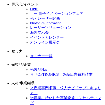
展示会/イベント
OPIE
ー 量子イノベーションフェア
光・レーザー関西
Photonics Innovation
レーザーソリューション
海外展示会
イベントカレンダー
オンライン展示会
セミナー
セミナー一覧
光製品/企業
光製品Navi
月刊OPTRONICS 製品広告資料請求
人材/事業継承
光産業専門求職・求人ナビ「オプトキャリ
ア」
光産業に特化した事業継承コンサルティン
グ