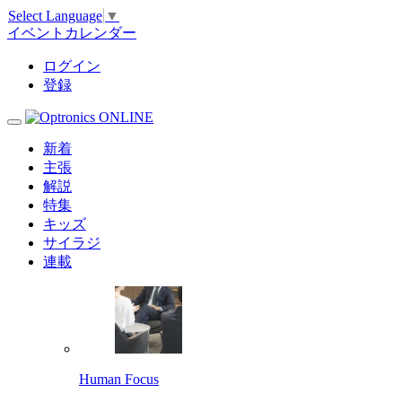
Select Language
▼
イベントカレンダー
ログイン
登録
新着
主張
解説
特集
キッズ
サイラジ
連載
Human Focus