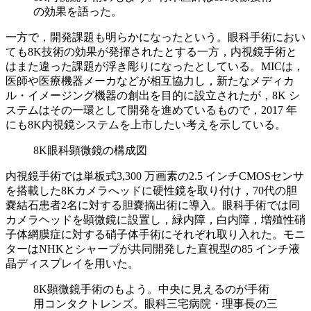
の効果を語った。
一方で，開発課題も明らかになったという。眼科手術におい
ても8K技術の効果が発揮されたとする一方，内視鏡手術と
はまた違った課題が浮き彫りになったとしている。MICは，
医師や医療機器メーカなどが相互協力し，新たなメディカ
ル・イメージング機器の創出を目的に設立されたが，8K シ
ステムはその一環として開発を進めているもので，2017 年
にも8K内視鏡システムを上市したい考えを示している。
8K眼科顕微鏡の構成図
内視鏡手術では単板式3,300 万画素の2.5 インチCMOSセンサ
を搭載した8Kカメラへッドに硬性鏡を取り付け，70代の胆
嚢結石患者2名に対する胆嚢摘出術に導入。眼科手術では同
カメラヘッドを顕微鏡に設置し，緑内障，白内障，増殖性硝
子体網膜症に対する硝子体手術にそれぞれ取り入れた。モニ
ターはNHKとシャープが共同開発した直視型の85 インチ液
晶ディスプレイを用いた。
8K顕微鏡手術のもよう。中央に見えるのが手術
用コンタクトレンズ。眼科三宅病院・理事長の三