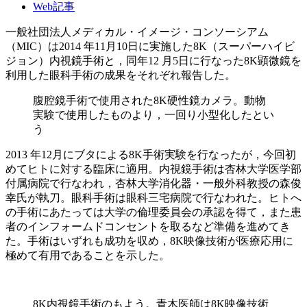
Web記事
一般社団法人メディカル・イメージ・コンソーシアム
（MIC）は2014 年11月10日に実施した8K（スーパーハイビ
ジョン）内視鏡手術と，同年12 月5日に行なった8K顕微鏡を
利用した眼科手術の成果をそれぞれ報告した。
腹腔鏡手術で使用された8K硬性鏡カメラ。動物
実験で使用したものより，一回り小型化したとい
う
2013 年12月にブタによる8K手術実験を行なったが，今回初
めてヒトに対する臨床に適用。内視鏡手術は杏林大学医学部
付属病院で行なわれ，杏林大学消化器・一般外科教授の森俊
幸氏が執刀。眼科手術は眼科三宅病院で行なわれた。ヒトへ
の手術にあたっては大学の倫理委員会の承認を得て，また患
者のインフォームドコンセントを取るなど準備を進めてき
た。手術はいずれも成功を収め，8K映像技術が医療応用に
極めて有用であることを示した。
8K内視鏡手術のもよう。青木医師は8K映像技術