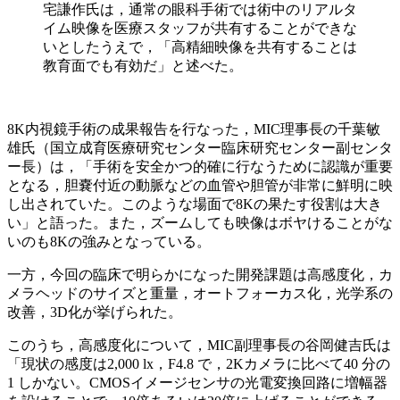
宅謙作氏は，通常の眼科手術では術中のリアルタ
イム映像を医療スタッフが共有することができな
いとしたうえで，「高精細映像を共有することは
教育面でも有効だ」と述べた。
8K内視鏡手術の成果報告を行なった，MIC理事長の千葉敏
雄氏（国立成育医療研究センター臨床研究センター副センタ
ー長）は，「手術を安全かつ的確に行なうために認識が重要
となる，胆嚢付近の動脈などの血管や胆管が非常に鮮明に映
し出されていた。このような場面で8Kの果たす役割は大き
い」と語った。また，ズームしても映像はボヤけることがな
いのも8Kの強みとなっている。
一方，今回の臨床で明らかになった開発課題は高感度化，カ
メラヘッドのサイズと重量，オートフォーカス化，光学系の
改善，3D化が挙げられた。
このうち，高感度化について，MIC副理事長の谷岡健吉氏は
「現状の感度は2,000 lx，F4.8 で，2Kカメラに比べて40 分の
1 しかない。CMOSイメージセンサの光電変換回路に増幅器