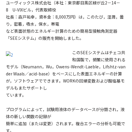
ユーヴィックス株式会社（本社：東京都目黒区緑が丘2－14－
8 U-VIXビル，代表取締役
社長：森戸祐幸，資本金：8,000万円）は，このたび，湿潤，曇
り，密着，吸水，保水，帯電
など表面状態のエネルギー計算のための簡易型接触角測定器
「SEEシステム」の販売を開始しました。
このSEEシステムはチェコ共
和国製で，頻繁に使用される
モデル（Neumann，Wu，Owens-Wendt-Laeble，Lifshtz-van
der Waals／acid-base）をベースにした表面エネルギーの計算
が，ソフトウェアでできます。WORKの回帰変数および酸塩基モ
デルもまたサポートし
ています。
プログラムによって，試験用液体のデータベースが分類され，液
体の新しい関数の記録が
簡単に追加（または変更）されます。複合エラーの分析も可能で
す。