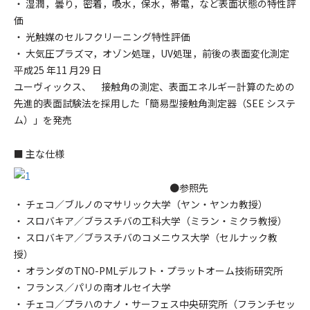
・ 湿潤，曇り，密着，吸水，保水，帯電，など表面状態の特性評
価
・ 光触媒のセルフクリーニング特性評価
・ 大気圧プラズマ，オゾン処理，UV処理，前後の表面変化測定
平成25 年11 月29 日
ユーヴィックス、 接触角の測定、表面エネルギー計算のための
先進的表面試験法を採用した「簡易型接触角測定器（SEE システ
ム）」を発売
■ 主な仕様
●参照先
・ チェコ／ブルノのマサリック大学（ヤン・ヤンカ教授）
・ スロバキア／ブラスチバの工科大学（ミラン・ミクラ教授）
・ スロバキア／ブラスチバのコメニウス大学（セルナック教
授）
・ オランダのTNO-PMLデルフト・プラットオーム技術研究所
・ フランス／パリの南オルセイ大学
・ チェコ／プラハのナノ・サーフェス中央研究所（フランチセッ