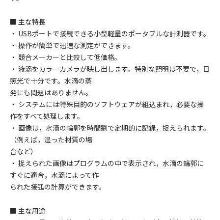
■ 主な特長
・ USBポートで接続できる小型軽量のポータブルな計測器です。
・ 操作が簡単で迅速な測定ができます。
・ 競合メーカーと比較して低価格。
・ 液滴をカラーカメラが映し出します。特別な照明は不要で，日
照光で十分です。水滴の蒸
発にも問題はありません。
・ システムには特殊目的のソフトウェアが組込まれ，必要な操
作をすべて処理します。
・ 画像は，水滴の輪郭を時間割で定期的に記録，捉えられます。
（例えば，湿った材質の場
合など）
・ 捉えられた画像はプログラムの中で表示され，水滴の輪郭に
すぐに適合，水滴によって作
られた接弧の計算ができます。
■ 主な用途