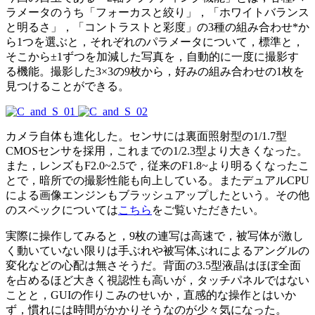
ラメータのうち「フォーカスと絞り」，「ホワイトバランス
と明るさ」，「コントラストと彩度」の3種の組み合わせ*か
ら1つを選ぶと，それぞれのパラメータについて，標準と，
そこから±1ずつを加減した写真を，自動的に一度に撮影す
る機能。撮影した3×3の9枚から，好みの組み合わせの1枚を
見つけることができる。
カメラ自体も進化した。センサには裏面照射型の1/1.7型
CMOSセンサを採用，これまでの1/2.3型より大きくなった。
また，レンズもF2.0~2.5で，従来のF1.8~より明るくなったこ
とで，暗所での撮影性能も向上している。またデュアルCPU
による画像エンジンもブラッシュアップしたという。その他
のスペックについては
こちら
をご覧いただきたい。
実際に操作してみると，9枚の連写は高速で，被写体が激し
く動いていない限りは手ぶれや被写体ぶれによるアングルの
変化などの心配は無さそうだ。背面の3.5型液晶はほぼ全面
を占めるほど大きく視認性も高いが，タッチパネルではない
ことと，GUIの作りこみのせいか，直感的な操作とはいか
ず，慣れには時間がかかりそうなのが少々気になった。