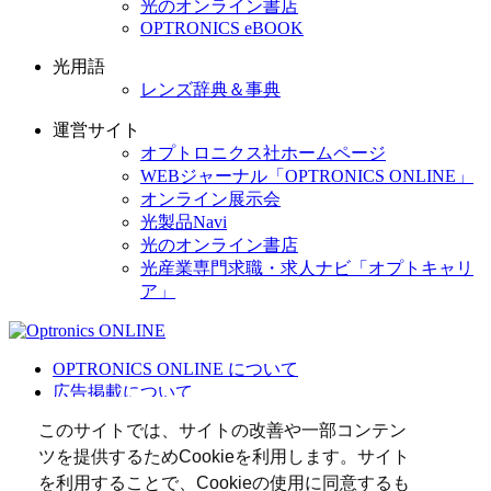
光のオンライン書店
OPTRONICS eBOOK
光用語
レンズ辞典＆事典
運営サイト
オプトロニクス社ホームページ
WEBジャーナル「OPTRONICS ONLINE」
オンライン展示会
光製品Navi
光のオンライン書店
光産業専門求職・求人ナビ「オプトキャリ
ア」
OPTRONICS ONLINE について
広告掲載について
運営会社
このサイトでは、サイトの改善や一部コンテン
個人情報
ツを提供するためCookieを利用します。サイト
光関連リンク集
を利用することで、Cookieの使用に同意するも