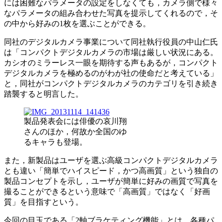
には困難なパラメータの設定をしなくても，カメラ側で様々
なパラメータの組み合わせた写真を提示してくれるので，そ
の中から好みの1枚を選ぶことができる。
同社のデジタルカメラ事業について同社執行役員の中山仁氏
は「コンパクトデジタルカメラの市場は厳しい状況にある。
カシオのミラーレス一眼を期待する声もあるが，コンパクト
デジタルカメラを極めるのがわが社の使命だと考えている」
と，同社がコンパクトデジタルカメラのカテゴリを引き続き
踏襲すると明言した。
製品発表会には俳優の哀川翔
さんのほか，何故か全国のゆ
るキャラも登場。
また，新製品はユーザを選ぶ高級コンパクトデジタルカメラ
とも違い「簡単でハイスピード，かつ高画質」という独自の
製品コンセプトを示し，ユーザが簡単に好みの画質で写真を
撮ることができるという意味で「高画質」ではなく「好画
質」を目指すという。
今回の目玉である「2軸ブラケティング機能」とは，各種パ