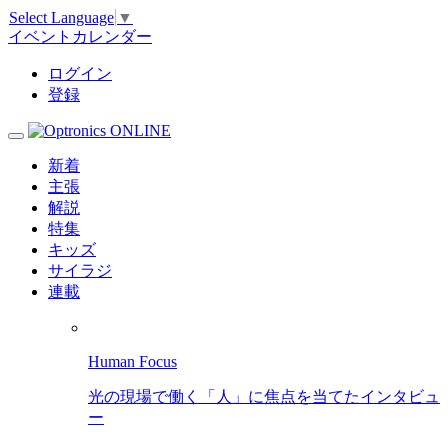
Select Language
▼
イベントカレンダー
ログイン
登録
新着
主張
解説
特集
キッズ
サイラジ
連載
Human Focus
光の現場で働く「人」に焦点を当てたインタビュ
ー