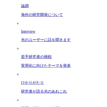
論調
海外の研究開発について
Interview
光のユーザーに話を聞きます
若手研究者の挑戦
実用化に向けたテーマを発表
ひかりがたり
研究者が語る光のあれこれ