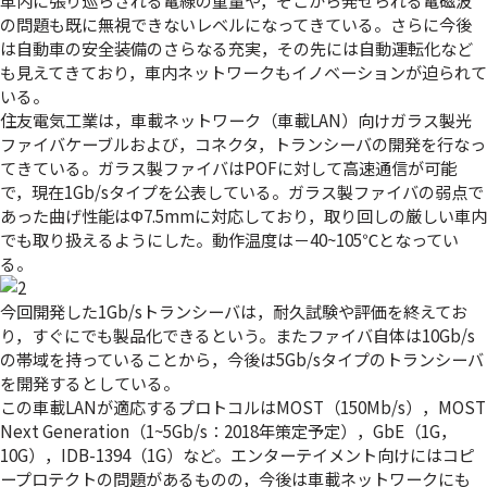
の問題も既に無視できないレベルになってきている。さらに今後
は自動車の安全装備のさらなる充実，その先には自動運転化など
も見えてきており，車内ネットワークもイノベーションが迫られて
いる。
住友電気工業は，車載ネットワーク（車載LAN）向けガラス製光
ファイバケーブルおよび，コネクタ，トランシーバの開発を行なっ
てきている。ガラス製ファイバはPOFに対して高速通信が可能
で，現在1Gb/sタイプを公表している。ガラス製ファイバの弱点で
あった曲げ性能はΦ7.5mmに対応しており，取り回しの厳しい車内
でも取り扱えるようにした。動作温度は－40~105℃となってい
る。
今回開発した1Gb/sトランシーバは，耐久試験や評価を終えてお
り，すぐにでも製品化できるという。またファイバ自体は10Gb/s
の帯域を持っていることから，今後は5Gb/sタイプのトランシーバ
を開発するとしている。
この車載LANが適応するプロトコルはMOST（150Mb/s），MOST
Next Generation（1~5Gb/s：2018年策定予定），GbE（1G，
10G），IDB-1394（1G）など。エンターテイメント向けにはコピ
ープロテクトの問題があるものの，今後は車載ネットワークにも