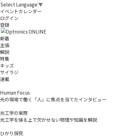
Select Language
▼
イベントカレンダー
ログイン
登録
新着
主張
解説
特集
キッズ
サイラジ
連載
Human Focus
光の現場で働く「人」に焦点を当てたインタビュー
光工学の実際
光工学を操る上で欠かせない物理や知識を解説
ひかり探究