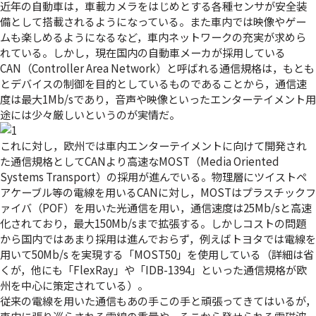
近年の自動車は，車載カメラをはじめとする各種センサが安全装
備として搭載されるようになっている。また車内では映像やゲー
ムも楽しめるようになるなど，車内ネットワークの充実が求めら
れている。しかし，現在国内の自動車メーカが採用している
CAN（Controller Area Network）と呼ばれる通信規格は，もとも
とデバイスの制御を目的としているものであることから，通信速
度は最大1Mb/sであり，音声や映像といったエンターテイメント用
途には少々厳しいというのが実情だ。
これに対し，欧州では車内エンターテイメントに向けて開発され
た通信規格としてCANより高速なMOST（Media Oriented
Systems Transport）の採用が進んでいる。物理層にツイストペ
アケーブル等の電線を用いるCANに対し，MOSTはプラスチックフ
ァイバ（POF）を用いた光通信を用い，通信速度は25Mb/sと高速
化されており，最大150Mb/sまで拡張する。しかしコストの問題
から国内ではあまり採用は進んでおらず，例えばトヨタでは電線を
用いて50Mb/s を実現する「MOST50」を使用している（詳細は省
くが，他にも「FlexRay」や「IDB-1394」といった通信規格が欧
州を中心に策定されている）。
従来の電線を用いた通信もあの手この手と頑張ってきてはいるが，
車内に張り巡らされる電線の重量や，そこから発せられる電磁波