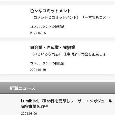
色々なコミットメント
（コメントとコミットメント） 「一言でもコメン
ト，小さくてもコミットメント」という標語を教
コンサルタントの技術論
わったことがあります。語呂が良かったためか今
でも覚えています。二つの言葉は十分に日本語化
2021.07.15
していますので，「論評」や「約束」よりはカ…
司会業・仲裁業・発掘業
（いろいろな司会） 仕事柄よく司会を担当しまし
た。座談会の司会，講演会や勉強会の司会もあり
コンサルタントの技術論
ました。個人的には結婚式の司会もやりました。
最も多かったのは，コンサルテーションのワーキ
2021.06.30
ンググループ作業での司会でした。 この場合…
新着ニュース
Lumibird、Cilas株を売却しレーザー・メガジュール
保守事業を取得
2026.08.06