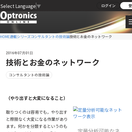
Select Language
▼
ログイン
登
HOME
連載シリーズ
コンサルタントの技術論
技術とお金のネットワーク
2016年07月01日
技術とお金のネットワーク
コンサルタントの技術論
（やり出すと大変になること）
取りつくのは容易でも，やり出す
と際限なく大変になる作業があり
ます。何かを分類するというのも
定量分析可能なネ