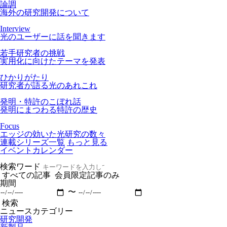
論調
海外の研究開発について
Interview
光のユーザーに話を聞きます
若手研究者の挑戦
実用化に向けたテーマを発表
ひかりがたり
研究者が語る光のあれこれ
発明・特許のこぼれ話
発明にまつわる特許の歴史
Focus
エッジの効いた光研究の数々
連載シリーズ一覧
もっと見る
イベントカレンダー
検索ワード
すべての記事
会員限定記事のみ
期間
〜
検索
ニュースカテゴリー
研究開発