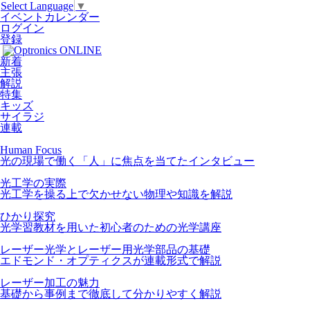
Select Language
▼
イベントカレンダー
ログイン
登録
新着
主張
解説
特集
キッズ
サイラジ
連載
Human Focus
光の現場で働く「人」に焦点を当てたインタビュー
光工学の実際
光工学を操る上で欠かせない物理や知識を解説
ひかり探究
光学習教材を用いた初心者のための光学講座
レーザー光学とレーザー用光学部品の基礎
エドモンド・オプティクスが連載形式で解説
レーザー加工の魅力
基礎から事例まで徹底して分かりやすく解説