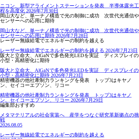
ニコン、新型アライメントステーションを発表 半導体露光工
程を高度化
2026年7月30日
岡山大など、単一ナノ構造で光の制御に成功 次世代光通信や
センサーへの応用に期待
岡山大など、単一ナノ構造で光の制御に成功 次世代光通信や
センサーへの応用に期待
2026年7月28日
レーザー無線給電でエネルギーの制約を越える
レーザー無線給電でエネルギーの制約を越える
2026年7月23日
阪大と立命大、AlGaNで多色発光LEDを実証 ディスプレイの
小型・高精密化に期待
阪大と立命大、AlGaNで多色発光LEDを実証 ディスプレイの
小型・高精密化に期待
2026年7月23日
精密機器の他社牽制力ランキングを発表 トップ3はキヤノ
ン、セイコーエプソン、リコー
精密機器の他社牽制力ランキングを発表 トップ3はキヤノ
ン、セイコーエプソン、リコー
2026年7月29日
編集部おすすめ
メタマテリアルの社会実装へ 産学をつなぐ研究革新拠点の挑
戦
2026.08.05
レーザー無線給電でエネルギーの制約を越える