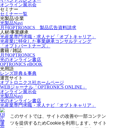
イベントカレンダー
オンライン展示会
セミナー
セミナー一覧
光製品/企業
光製品Navi
月刊OPTRONICS 製品広告資料請求
人材/事業継承
光産業専門求職・求人ナビ「オプトキャリア」
光産業に特化した事業継承コンサルティング
「オプトパートナーズ」
書籍 / 雑誌
月刊OPTRONICS
光のオンライン書店
OPTRONICS eBOOK
光用語
レンズ辞典＆事典
運営サイト
オプトロニクス社ホームページ
WEBジャーナル「OPTRONICS ONLINE」
オンライン展示会
光製品Navi
光のオンライン書店
光産業専門求職・求人ナビ「オプトキャリア」
OPTRONICS ONLINE について
このサイトでは、サイトの改善や一部コンテン
広告掲載について
ツを提供するためCookieを利用します。サイト
運営会社