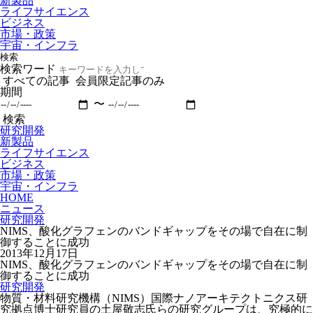
新製品
ライフサイエンス
ビジネス
市場・政策
宇宙・インフラ
検索
検索ワード
すべての記事
会員限定記事のみ
期間
〜
検索
研究開発
新製品
ライフサイエンス
ビジネス
市場・政策
宇宙・インフラ
HOME
ニュース
研究開発
NIMS、酸化グラフェンのバンドギャップをその場で自在に制
御することに成功
2013年12月17日
NIMS、酸化グラフェンのバンドギャップをその場で自在に制
御することに成功
研究開発
物質・材料研究機構（NIMS）国際ナノアーキテクトニクス研
究拠点博士研究員の土屋敬志氏らの研究グループは、究極的に