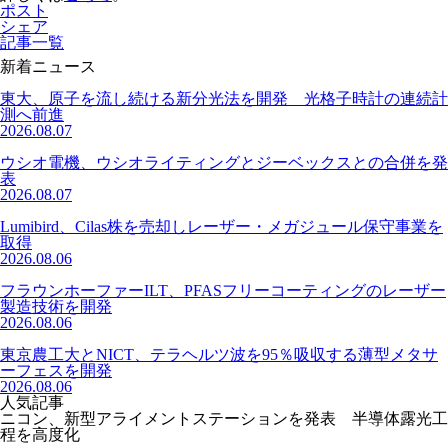
ポスト
シェア
記事一覧
新着ニュース
東大、原子を流し続ける新分光法を開発 光格子時計の連続計
測へ前進
2026.08.07
ウシオ電機、ウシオライティングとジーベックスとの合併を発
表
2026.08.07
Lumibird、Cilas株を売却しレーザー・メガジュール保守事業を
取得
2026.08.06
フラウンホーファーILT、PFASフリーコーティングのレーザー
製造技術を開発
2026.08.06
東京農工大とNICT、テラヘルツ波を95％吸収する薄型メタサ
ーフェスを開発
2026.08.06
人気記事
ニコン、新型アライメントステーションを発表 半導体露光工
程を高度化