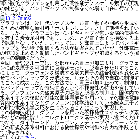
薄い酸化グラフェンを利用した高性能ナノスケール素子の実現
の鍵となる、バンドギャップの制御をその場で自在に行なうこ
とに成功した。
グラフェンは、次世代のナノスケール電子素子や回路を形成す
るための有望な新材料「ポストシリコン」として期待されてい
る。しかし、グラフェンはバンドギャップが無い金属的伝導性
を有する炭素系材料であり、このことが電子素子を構築する上
で課題となっていた。これまでに、外部電圧によってバンドギ
ャップをその場で制御する方法が提案されていたが、外部電圧
の印加を止めると制御したバンドギャップが消滅するという揮
発性の制御法だった。
今回、研究グループは、外部からの電圧印加により、グラフェ
ンに酸素原子を可逆的に吸着させたり、脱着させたりすること
によって、グラフェンを構成する炭素原子の結合状態を変化さ
せてバンドギャップを形成させ、しかもその場で自在に制御す
ることに成功した。この方法では、電圧印加を止めても制御し
たバンドギャップが持続するという不揮発性の特徴を有してい
る。グラフェンへの酸素原子の吸着と脱着の制御は、固体内で
水素イオンの移動が可能な固体電解質を用いて、その固体電解
質内の水素イオンとグラフェンに化学結合している酸素原子と
の間で電気化学反応を生じさせることによって実現した。
この制御技術は、グラフェンを用いた不揮発性スイッチング素
子などの高性能ナノエレクトロニクス素子の実現へ近づくだけ
でなく、ダイヤモンド、カーボンナノチューブやフラーレンな
どの新規炭素系材料における物性探索や制御の有力な手段とし
て期待される。
詳しくは
こちら
。