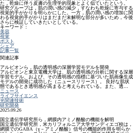
た，乾燥に伴う皮膚の生理学的現象とよく似ていたという。
研究グループは，肌の潤い感の減少，すなわち乾燥に寄与する
視覚的手がかりを明らかにした。一方，肌の潤い感の増加に関
わる視覚的手がかりはまだまだ未解明な部分が多いため，今後
さらに検証していきたいとしている。
キーワード：
美容
視覚
ポスト
シェア
記事一覧
関連記事
アルビオンら，肌の透明感の深層学習モデルを開発
アルビオンと東京電機大学は、肌の透明感の分析に関する深層
学習モデル、および、その透明感の指標に基づいた肌画像生成
モデルの開発に成功した（ニュースリリース）。 良好な肌状
態であるとき透明感が高まると考えられている。また、透…
ニュース
ライフサイエンス
光関連技術
研究開発
2025.09.26
国立遺伝学研究所ら，網膜内アミノ酪酸の機能を解明
国立遺伝学研究所，米カリフォルニア大学サンディエゴ校は，
網膜でのGABA（ɣ－アミノ酪酸）信号の機能的作用を明らか