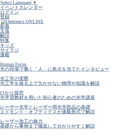
Select Language
▼
イベントカレンダー
ログイン
登録
新着
主張
解説
特集
キッズ
サイラジ
連載
Human Focus
光の現場で働く「人」に焦点を当てたインタビュー
光工学の実際
光工学を操る上で欠かせない物理や知識を解説
ひかり探究
光学習教材を用いた初心者のための光学講座
レーザー光学とレーザー用光学部品の基礎
エドモンド・オプティクスが連載形式で解説
レーザー加工の魅力
基礎から事例まで徹底して分かりやすく解説