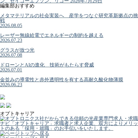
ン、セイコーエプソン、リコー
2026年7月29日
編集部おすすめ
メタマテリアルの社会実装へ 産学をつなぐ研究革新拠点の挑
戦
2026.08.05
レーザー無線給電でエネルギーの制約を越える
2026.07.23
グラスが放つ光
2026.07.08
ドローンとAIの進化 技術がもたらす脅威
2026.07.01
金並みの導電性と赤外透明性を有する高耐久酸化物薄膜
2026.06.23
オプトキャリア