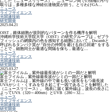
にした（ニュースリリース）。 ニューロン間での情報のやり
取りは，多種多様な神経伝達物質が担う。とりわけGA…
ニュース
ライフサイエンス
光関連技術
研究開発
2025.04.21
OIST，錐体細胞が規則的なパターンを作る機序を解明
沖縄科学技術大学院大学（OIST）の研究グループは，ゼブラ
フィッシュの網膜内の色を感知する細胞において，Dscambと
呼ばれるタンパク質が “自分の仲間を避ける自己回避” をする
ことで，細胞同士が最適な間隔を保ち，最適な…
ニュース
ライフサイエンス
光関連技術
研究開発
2025.03.27
富士フイルム，紫外線最長波がシミの一因だと解明
富士フイルムは，紫外線の中で最も長い波長をもつ最長波
UVAがシミ・くすみを引き起こす一因であることを解明した
（ニュースリリース）。 地表に届く紫外線は，波長の長さに
よってUVA（320～400nm）とUVB（280～32…
ニュース
ライフサイエンス
光関連技術
研究開発