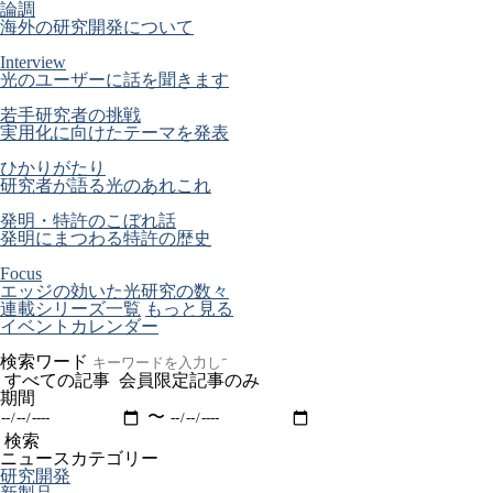
論調
海外の研究開発について
Interview
光のユーザーに話を聞きます
若手研究者の挑戦
実用化に向けたテーマを発表
ひかりがたり
研究者が語る光のあれこれ
発明・特許のこぼれ話
発明にまつわる特許の歴史
Focus
エッジの効いた光研究の数々
連載シリーズ一覧
もっと見る
イベントカレンダー
検索ワード
すべての記事
会員限定記事のみ
期間
〜
検索
ニュースカテゴリー
研究開発