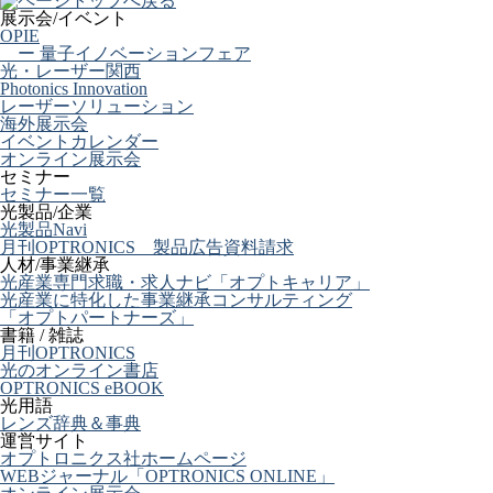
展示会/イベント
OPIE
ー 量子イノベーションフェア
光・レーザー関西
Photonics Innovation
レーザーソリューション
海外展示会
イベントカレンダー
オンライン展示会
セミナー
セミナー一覧
光製品/企業
光製品Navi
月刊OPTRONICS 製品広告資料請求
人材/事業継承
光産業専門求職・求人ナビ「オプトキャリア」
光産業に特化した事業継承コンサルティング
「オプトパートナーズ」
書籍 / 雑誌
月刊OPTRONICS
光のオンライン書店
OPTRONICS eBOOK
光用語
レンズ辞典＆事典
運営サイト
オプトロニクス社ホームページ
WEBジャーナル「OPTRONICS ONLINE」