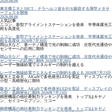
2026.08.06
東京農工大とNICT、テラヘルツ波を95％吸収する薄型メタサ
ーフェスを開発
2026.08.06
人気記事
ニコン、新型アライメントステーションを発表 半導体露光工
程を高度化
ニコン、新型アライメントステーションを発表 半導体露光工
程を高度化
2026年7月30日
岡山大など、単一ナノ構造で光の制御に成功 次世代光通信や
センサーへの応用に期待
岡山大など、単一ナノ構造で光の制御に成功 次世代光通信や
センサーへの応用に期待
2026年7月28日
レーザー無線給電でエネルギーの制約を越える
レーザー無線給電でエネルギーの制約を越える
2026年7月23日
阪大と立命大、AlGaNで多色発光LEDを実証 ディスプレイの
小型・高精密化に期待
阪大と立命大、AlGaNで多色発光LEDを実証 ディスプレイの
小型・高精密化に期待
2026年7月23日
精密機器の他社牽制力ランキングを発表 トップ3はキヤノ
ン、セイコーエプソン、リコー
精密機器の他社牽制力ランキングを発表 トップ3はキヤノ