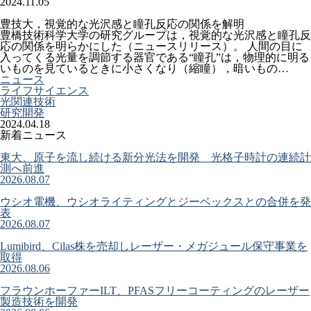
2024.11.05
豊技大，視覚的な光沢感と瞳孔反応の関係を解明
豊橋技術科学大学の研究グループは，視覚的な光沢感と瞳孔反
応の関係を明らかにした（ニュースリリース）。 人間の目に
入ってくる光量を調節する器官である“瞳孔”は，物理的に明る
いものを見ているときに小さくなり（縮瞳），暗いもの…
ニュース
ライフサイエンス
光関連技術
研究開発
2024.04.18
新着ニュース
東大、原子を流し続ける新分光法を開発 光格子時計の連続計
測へ前進
2026.08.07
ウシオ電機、ウシオライティングとジーベックスとの合併を発
表
2026.08.07
Lumibird、Cilas株を売却しレーザー・メガジュール保守事業を
取得
2026.08.06
フラウンホーファーILT、PFASフリーコーティングのレーザー
製造技術を開発