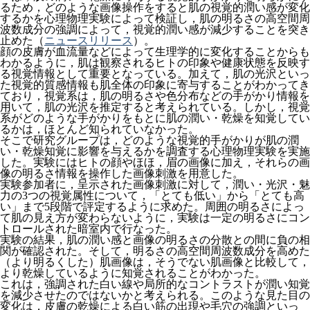
るため，どのような画像操作をすると肌の視覚的潤い感が変化
するかを心理物理実験によって検証し，肌の明るさの高空間周
波数成分の強調によって，視覚的潤い感が減少することを突き
止めた（
ニュースリリース
）。
顔の皮膚が血流量などによって生理学的に変化することからも
わかるように，肌は観察されるヒトの印象や健康状態を反映す
る視覚情報として重要となっている。加えて，肌の光沢といっ
た視覚的質感情報も肌全体の印象に寄与することがわかってき
ており，視覚系は，肌の明るさや色分布などの手がかり情報を
用いて，肌の光沢を推定すると考えられている。しかし，視覚
系がどのような手がかりをもとに肌の潤い・乾燥を知覚してい
るかは，ほとんど知られていなかった。
そこで研究グループは，どのような視覚的手がかりが肌の潤
い・乾燥知覚に影響を与えるかを調査する心理物理実験を実施
した。実験にはヒトの顔やほほ，眉の画像に加え，それらの画
像の明るさ情報を操作した画像刺激を用意した。
実験参加者に，呈示された画像刺激に対して，潤い・光沢・魅
力の3つの視覚属性について，「とても低い」から「とても高
い」まで5段階で評定するように求めた。周囲の明るさによっ
て肌の見え方が変わらないように，実験は一定の明るさにコン
トロールされた暗室内で行なった。
実験の結果，肌の潤い感と画像の明るさの分散との間に負の相
関が確認された。そして，明るさの高空間周波数成分を高めた
（より明るくした）肌画像は，そうでない肌画像と比較して，
より乾燥しているように知覚されることがわかった。
これは，強調された白い線や局所的なコントラストが潤い知覚
を減少させたのではないかと考えられる。このような見た目の
変化は，皮膚の乾燥による白い筋の出現や毛穴の強調といっ