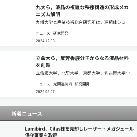
九大ら，液晶の複雑な秩序構造の形成メカ
ニズム解明
九州大学と産業技術総合研究所は，連続体シミュ
レーションと機械学習を組み合わせることで，液
ニュース
研究開発
晶の3次元秩序構造が変化してゆく過程，特に金
属のマルテンサイト変態に似た双晶構造の形成メ
2024.12.03
カニズムを解明することに成功した（ニュース
リ…
立命大ら，反芳香族分子からなる液晶材料
を創製
立命館大学，北里大学，京都大学，名古屋大学
は，反芳香族分子の積層3量体からなる配列構造
ニュース
光関連技術
研究開発
を新たに形成し，半導体特性を示す液晶材料の創
製に成功した（ニュースリリース）。 π電子系分
2024.05.07
子は，集合化形態に起因した特異な電子・光物
性…
新着ニュース
Lumibird、Cilas株を売却しレーザー・メガジュール
保守事業を取得