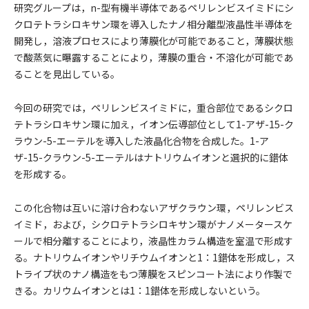
研究グループは，n-型有機半導体であるペリレンビスイミドにシ
クロテトラシロキサン環を導入したナノ相分離型液晶性半導体を
開発し，溶液プロセスにより薄膜化が可能であること，薄膜状態
で酸蒸気に曝露することにより，薄膜の重合・不溶化が可能であ
ることを見出している。
今回の研究では，ペリレンビスイミドに，重合部位であるシクロ
テトラシロキサン環に加え，イオン伝導部位として1-アザ-15-ク
ラウン-5-エーテルを導入した液晶化合物を合成した。1-ア
ザ-15-クラウン-5-エーテルはナトリウムイオンと選択的に錯体
を形成する。
この化合物は互いに溶け合わないアザクラウン環，ペリレンビス
イミド，および，シクロテトラシロキサン環がナノメータースケ
ールで相分離することにより，液晶性カラム構造を室温で形成す
る。ナトリウムイオンやリチウムイオンと1：1錯体を形成し，ス
トライプ状のナノ構造をもつ薄膜をスピンコート法により作製で
きる。カリウムイオンとは1：1錯体を形成しないという。