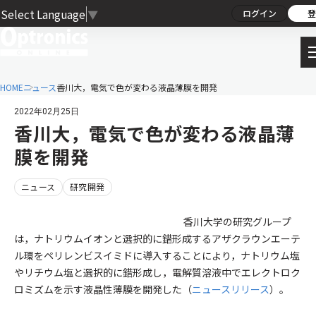
Select Language
▼
ログイン
登
HOME
ニュース
香川大，電気で色が変わる液晶薄膜を開発
2022年02月25日
香川大，電気で色が変わる液晶薄
膜を開発
ニュース
研究開発
香川大学の研究グループ
は，ナトリウムイオンと選択的に錯形成するアザクラウンエーテ
ル環をペリレンビスイミドに導入することにより，ナトリウム塩
やリチウム塩と選択的に錯形成し，電解質溶液中でエレクトロク
ロミズムを示す液晶性薄膜を開発した（
ニュースリリース
）。