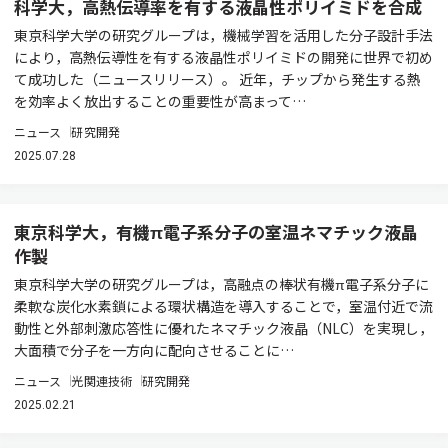
科学大，高熱伝導率を有する液晶性ポリイミドを合成
東京科学大学の研究グループは，機械学習を活用した分子設計手法
により，高熱伝導性を有する液晶性ポリイミドの開発に世界で初め
て成功した（ニュースリリース）。 近年，チップから発生する熱
を効率よく放出することの重要性が高まって…
ニュース
研究開発
2025.07.28
東京科学大，有機π電子系分子の室温ネマチック液晶
作製
東京科学大学の研究グループは，高融点の棒状有機π電子系分子に
柔軟な炭化水素鎖による環状構造を導入することで，室温付近で流
動性と外部刺激応答性に優れたネマチック液晶（NLC）を実現し，
大面積で分子を一方向に配向させることに…
ニュース
光関連技術
研究開発
2025.02.21