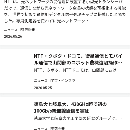
NTTは、光ネットワークの受信端に設置する小型光トランシーバ
だけで、通信しながら光ネットワーク全長の状態を可視化する機能
を、世界で初めて通信用デジタル信号処理チップに搭載したと発表
した。専用測定器を使わずに光ネットワーク…
ニュース
研究開発
2026.05.26
NTT・クボタ・ドコモ、衛星通信とモバイ
ル通信で山間部のロボット農機遠隔操作を
実証
NTT、クボタ、NTTドコモは、山間部における
ロボット農機の遠隔操作・遠隔監視時の通信安定
ニュース
宇宙・インフラ
化と映像伝送の継続性を実現する共同実証実験を
実施し、モバイル通信と衛星通信を組み合わせた
2026.05.25
通信制御、および映像制御技術の有効性を確認…
徳島大と岐阜大、420GHz超で初の
100Gb/s級無線通信を実証
徳島大学と岐阜大学工学部の研究グループは、光
ファイバー接続マイクロ光コムを用いたテラヘル
ニュース
研究開発