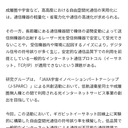
成層圏や宇宙など，高高度における自由空間光通信の実用化に
は，通信機器の軽量化・省電力化や通信の高速化が求められる。
その一方，長距離にある通信機器間で機体の姿勢変動によって送
信側機器の出射するレーザー光を受信側機器で安定して受光でき
ないことや， 受信機器内や環境に起因するノイズにより，デジタ
ル信号の符号誤りが多く生じ，安定的な通信品質下での利用を前
提としている一般的なインターネット通信プロトコル（イーサネ
ット，TCP/IP）が適用できないという課題がある。
研究グループは，「JAXA宇宙イノベーションパートナーシップ
（J-SPARC）」による共創活動において，低軌道衛星同士や成層
圏無人機との間で利用される光インターネットサービス事業の創
出を目指している。
今回，この活動において，ギガビットイーサネット回線上に実験
的に構築した自由空間光通信の符号誤り率を模擬した，低品質で
一般的なインターネット通信による通信が不可能な通信環境で，