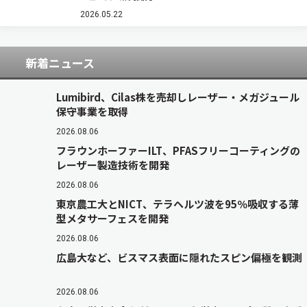
ツ波生成と多値変調技術を組み合わせたマイクロ
光コム駆動型テラヘルツ通信システムを開発した
2026.05.22
（ニュースリリース）。 次世代移動通信システ…
新着ニュース
Lumibird、Cilas株を売却しレーザー・メガジュール
保守事業を取得
2026.08.06
フラウンホーファーILT、PFASフリーコーティングの
レーザー製造技術を開発
2026.08.06
東京農工大とNICT、テラヘルツ波を95％吸収する薄
型メタサーフェスを開発
2026.08.06
広島大など、ビスマス表面に隠れたスピン偏極を観測
2026.08.06