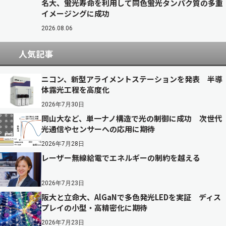
名大、蛍光寿命を利用して同色蛍光タンパク質の多重
イメージングに成功
2026.08.06
人気記事
ニコン、新型アライメントステーションを発表 半導
体露光工程を高度化
2026年7月30日
岡山大など、単一ナノ構造で光の制御に成功 次世代
光通信やセンサーへの応用に期待
2026年7月28日
レーザー無線給電でエネルギーの制約を越える
2026年7月23日
阪大と立命大、AlGaNで多色発光LEDを実証 ディス
プレイの小型・高精密化に期待
2026年7月23日