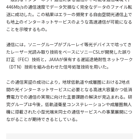
446Mb/sの通信速度でデータ欠損なく完全なデータのファイル転
送に成功した。この結果はエラーの頻発する自由空間光通信上で
も地上のインターネットサービスのような高速通信が可能になる
ことを示唆するもの。
通信には，ソニーグループがブルーレイ等光デバイスで培ってき
たレーザー光読み取り技術をベースにソニーCSLが開発した誤り
訂正（FEC）技術と，JAXAが保有する遅延途絶耐性ネットワーク
（DTN）技術を組み合わせた信号処理技術を用いた。
この通信実証の成功により，地球低軌道や成層圏における2地点
間の光インターネットサービスに必要となる高速大容量かつ低消
費電力での通信の実現に向けた主要課題の解決が見込まれる。研
究グループは今後，低軌道衛星コンステレーションや成層圏無人
機に搭載された小型光端末同士の通信サービスへの事業展開につ
ながることが期待できるとしている。