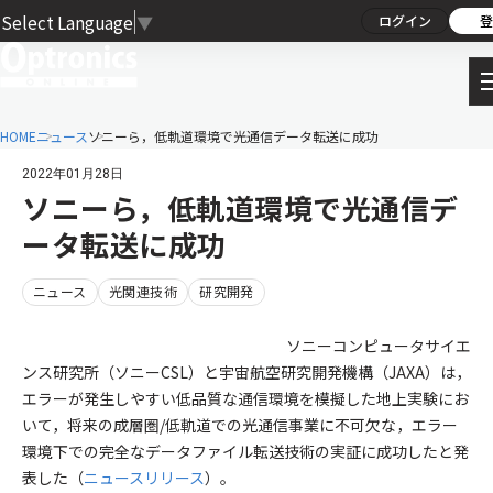
Select Language
▼
ログイン
登
HOME
ニュース
ソニーら，低軌道環境で光通信データ転送に成功
2022年01月28日
ソニーら，低軌道環境で光通信デ
ータ転送に成功
ニュース
光関連技術
研究開発
ソニーコンピュータサイエ
ンス研究所（ソニーCSL）と宇宙航空研究開発機構（JAXA）は，
エラーが発生しやすい低品質な通信環境を模擬した地上実験にお
いて，将来の成層圏/低軌道での光通信事業に不可欠な，エラー
環境下での完全なデータファイル転送技術の実証に成功したと発
表した（
ニュースリリース
）。