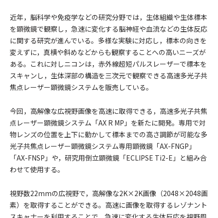
近年，脳科学や免疫学などの研究分野では，生体組織や生体標本
を顕微鏡で観察し，急速に変化する脳神経や血流などの生体反応
に関する研究が進んでいる。多様な実験に対応し，標本の向きを
変えずに，真横や斜めなどからも観察することへの高いニーズが
ある。これに対しニコンは，赤外線超短パルスレーザーで標本を
スキャンし，生体深部の構造を三次元で観察できる高速多光子共
焦点レーザー顕微鏡システムを販売している。
今回，高解像な広視野画像を高速に取得できる，高速多光子共焦
点レーザー顕微鏡システム「AX R MP」を新たに開発。専用で対
物レンズの位置を上下に動かして標本までの高さ調節が可能な多
光子共焦点レーザー顕微鏡システム専用顕微鏡「AX-FNGP」
「AX-FNSP」や，研究用倒立顕微鏡「ECLIPSE Ti2-E」と組み合
わせて使用する。
視野数22mmの広視野で，高解像な2K×2K画像（2048×2048画
素）を取得することができる。高速に画像を取得するレゾナント
スキャナーを利用することで，急速に変化する生体反応を視野周