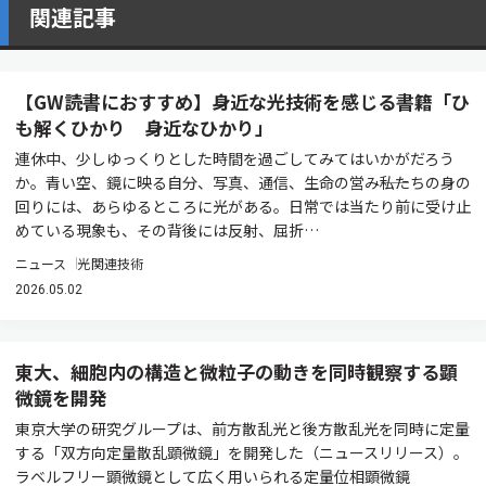
関連記事
【GW読書におすすめ】身近な光技術を感じる書籍「ひ
も解くひかり 身近なひかり」
連休中、少しゆっくりとした時間を過ごしてみてはいかがだろう
か。青い空、鏡に映る自分、写真、通信、生命の営み――私たちの身の
回りには、あらゆるところに光がある。日常では当たり前に受け止
めている現象も、その背後には反射、屈折…
ニュース
光関連技術
2026.05.02
東大、細胞内の構造と微粒子の動きを同時観察する顕
微鏡を開発
東京大学の研究グループは、前方散乱光と後方散乱光を同時に定量
する「双方向定量散乱顕微鏡」を開発した（ニュースリリース）。
ラベルフリー顕微鏡として広く用いられる定量位相顕微鏡