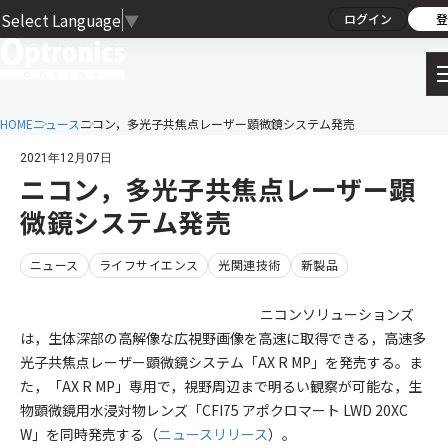
Select Language
▼
ログイン
登
HOME
ニュース
ニコン，多光子共焦点レーザー顕微鏡システム発売
2021年12月07日
ニコン，多光子共焦点レーザー顕
微鏡システム発売
ニュース
ライフサイエンス
光関連技術
新製品
ニコンソリューションズ
は，生体深部の高解像な広視野画像を高速に取得できる，高速多
光子共焦点レーザー顕微鏡システム「AX R MP」を発売する。ま
た，「AX R MP」専用で，視野周辺まで明るい観察が可能な，生
物顕微鏡用水浸対物レンズ「CFI75 アポクロマート LWD 20XC
W」を同時発売する（
ニュースリリース
）。