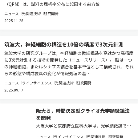
（QPM）は、試料の屈折率分布に起因する前方散…
ニュース
光関連技術
研究開発
2025.11.28
筑波大，神経細胞の構造を10倍の精度で3次元計測
筑波大学の研究グループは，神経細胞の微細構造を高速かつ高精度
に3次元計測する技術を開発した（ニュースリリース）。 脳は一つ
の神経細胞，またはシナプス結合を基本単位として構成され，それ
らの形態や構成要素の変化が情報処理の基…
ニュース
ライフサイエンス
光関連技術
研究開発
2025.09.17
阪大ら，時間決定型クライオ光学顕微鏡法
を開発
大阪大学と京都府立医科大学は，光学顕微鏡で観
察中の細胞を，任意のタイミングかつミリ秒レベ
ニュース
ライフサイエンス
光関連技術
研究開発