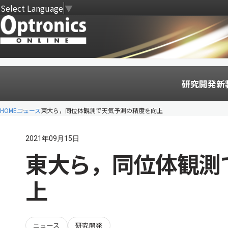
Select Language
▼
研究開発
新
HOME
ニュース
東大ら，同位体観測で天気予測の精度を向上
2021年09月15日
東大ら，同位体観測
上
ニュース
研究開発