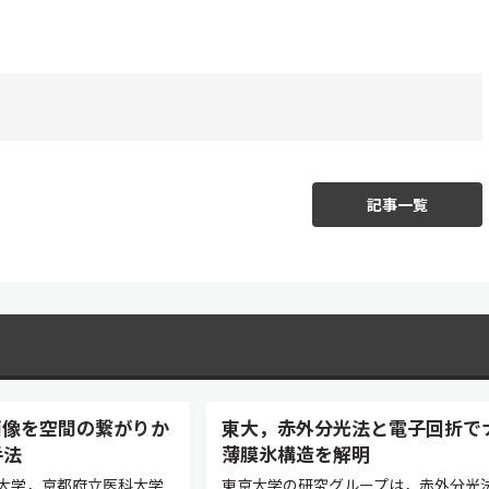
記事一覧
画像を空間の繋がりか
東大，赤外分光法と電子回折で
手法
薄膜氷構造を解明
大学，京都府立医科大学
東京大学の研究グループは，赤外分光