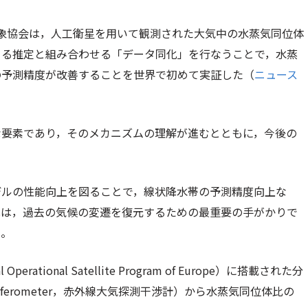
象協会は，人工衛星を用いて観測された大気中の水蒸気同位体
よる推定と組み合わせる「データ同化」を行なうことで，水蒸
の予測精度が改善することを世界で初めて実証した（
ニュース
な要素であり，そのメカニズムの理解が進むとともに，今後の
デルの性能向上を図ることで，線状降水帯の予測精度向上な
比は，過去の気候の変遷を復元するための最重要の手がかりで
る。
rational Satellite Program of Europe）に搭載された分
ing Interferometer，赤外線大気探測干渉計）から水蒸気同位体比の