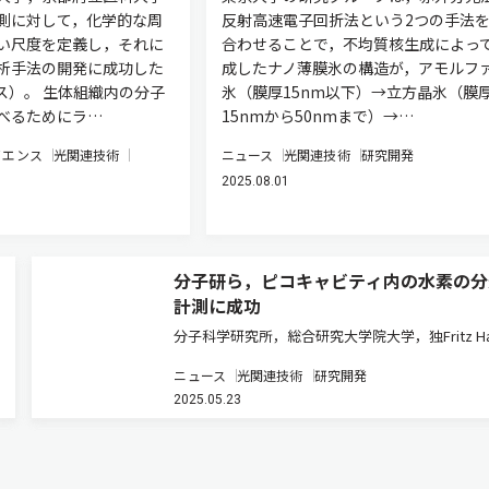
測に対して，化学的な周
反射高速電子回折法という2つの手法
い尺度を定義し，それに
合わせることで，不均質核生成によっ
析手法の開発に成功した
成したナノ薄膜氷の構造が，アモルフ
ス）。 生体組織内の分子
氷（膜厚15nm以下）→立方晶氷（膜
べるためにラ…
15nmから50nmまで）→…
イエンス
光関連技術
ニュース
光関連技術
研究開発
2025.08.01
分子研ら，ピコキャビティ内の水素の分
計測に成功
分子科学研究所，総合研究大学院大学，独Fritz Ha
Institute of the Max Planck Society，独Max Plan
ニュース
光関連技術
研究開発
Institute for Structure and Dyn…
2025.05.23