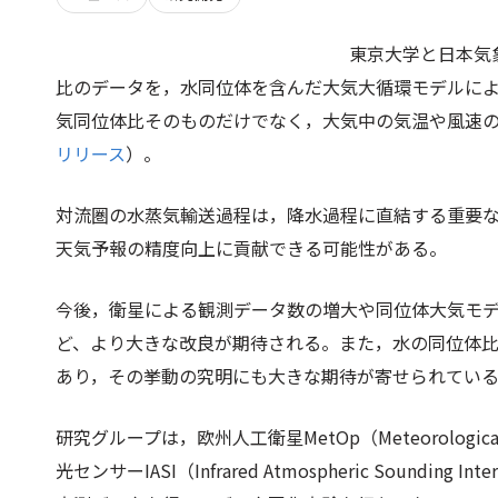
東京大学と日本気
比のデータを，水同位体を含んだ大気大循環モデルに
気同位体比そのものだけでなく，大気中の気温や風速
リリース
）。
対流圏の水蒸気輸送過程は，降水過程に直結する重要
天気予報の精度向上に貢献できる可能性がある。
今後，衛星による観測データ数の増大や同位体大気モ
ど、より大きな改良が期待される。また，水の同位体
あり，その挙動の究明にも大きな期待が寄せられてい
研究グループは，欧州人工衛星MetOp（Meteorological Ope
光センサーIASI（Infrared Atmospheric Sound