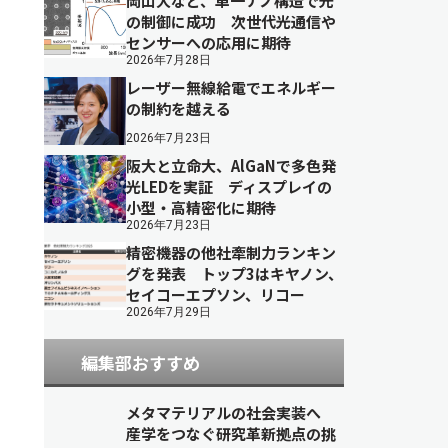
岡山大など、単一ナノ構造で光
の制御に成功 次世代光通信や
センサーへの応用に期待
2026年7月28日
レーザー無線給電でエネルギー
の制約を越える
2026年7月23日
阪大と立命大、AlGaNで多色発
光LEDを実証 ディスプレイの
小型・高精密化に期待
2026年7月23日
精密機器の他社牽制力ランキン
グを発表 トップ3はキヤノン、
セイコーエプソン、リコー
2026年7月29日
編集部おすすめ
メタマテリアルの社会実装へ
産学をつなぐ研究革新拠点の挑