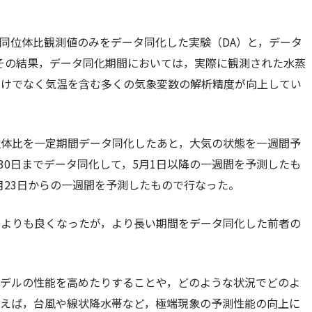
Iの水同位体比観測値のみをデータ同化した実験（DA）と，データ
その結果，データ同化期間においては，実際に観測された水蒸
だけでなく気温を含む多くの気象変数の解析精度が向上してい
位体比を一定期間データ同化したあと，大気の状態を一週間予
30日までデータ同化して，5月1日以降の一週間を予測したも
4月23日からの一週間を予測したもので行なった。
いよりも良くなったが，より長い期間をデータ同化した前者の
モデルの性能を高めたりすることや，どのような状況でどのよ
例えば，台風や線状降水帯など，極端現象の予測性能の向上に