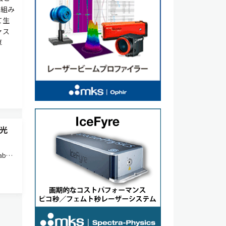
を組み
て生
ァス
厚
光
ber
ck