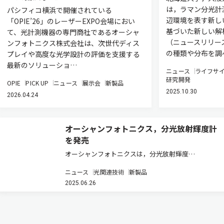
は，ラマン分光計
パシフィコ横浜で開催されている
辺環境を表す新し
「OPIE’26」のレーザーEXPO会場におい
基づいた新しい解
て、光計測機器の専門商社であるオーシャ
（ニュースリリー
ンフォトニクス株式会社は、次世代ディス
の種類や分布を調
プレイや高度な光学設計の評価を支援する
最新のソリューショ…
ニュース
ライフサ
研究開発
OPIE
PICK UP
ニュース
展示会
新製品
2025.10.30
2026.04.24
オーシャンフォトニクス，分光放射輝度計
を発売
オーシャンフォトニクスは，分光放射輝度
（W/m2/sr/nm）の校正がされた，感度補正済みの分
ニュース
光関連技術
新製品
光測定システムである分光放射輝度計「ILT970-
2025.06.26
VNIR/ILT570-VISシリーズ」を発売すると発表した（製
品ページ）。…