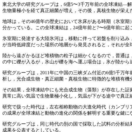
東北大学の研究グループは，6億5〜3千万年前の全球凍結―
生物量極小を経て真正細菌が増え，その後，真核生物が栄え
地球は，その46億年の歴史において氷床がある時期（氷室
分かっている。この全球凍結は，24億年前と7〜6億年前に起
氷室期に発達する大陸氷河は，移動に伴って岩盤を削り込み
が当時低緯度だった場所の地層から発見されると，それが全
陸から遠ざかるほど堆積物の粒子は細かくなるので，普通は
の中に礫が入るが，氷山が礫を海へ運ぶ場合は，氷が陸から
研究グループは，2011年に中国の三峡ダム付近の6億5千万年
析し，光合成生物・真正細菌・真核生物に特徴的な堆積有機
その結果，全球凍結中にも光合成生物（藻類）が存在した証
異常に高い気温で生物量極小化し，気温が下がる途中で真正
研究で扱った時代は，左右相称動物の大進化時代（カンブリ
の成果が全球凍結と動物の進化の関係を解明する重要な鍵に
研究グループは，同じ時代の別の国で採取した試料の分析結
成果を公表するとしている。