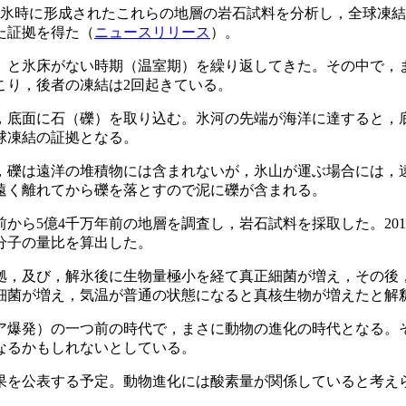
解氷時に形成されたこれらの地層の岩石試料を分析し，全球凍
た証拠を得た（
ニュースリリース
）。
期）と氷床がない時期（温室期）を繰り返してきた。その中で，
こり，後者の凍結は2回起きている。
，底面に石（礫）を取り込む。氷河の先端が海洋に達すると，
球凍結の証拠となる。
，礫は遠洋の堆積物には含まれないが，氷山が運ぶ場合には，
遠く離れてから礫を落とすので泥に礫が含まれる。
前から5億4千万年前の地層を調査し，岩石試料を採取した。20
分子の量比を算出した。
拠，及び，解氷後に生物量極小を経て真正細菌が増え，その後
細菌が増え，気温が普通の状態になると真核生物が増えたと解
ア爆発）の一つ前の時代で，まさに動物の進化の時代となる。
なるかもしれないとしている。
果を公表する予定。動物進化には酸素量が関係していると考え