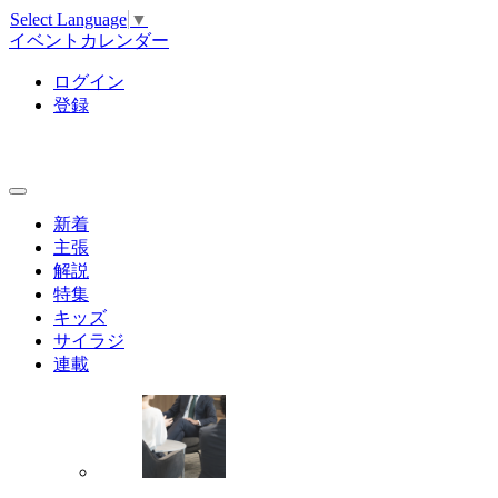
Select Language
▼
イベントカレンダー
ログイン
登録
新着
主張
解説
特集
キッズ
サイラジ
連載