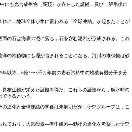
結中にも光合成生物（藻類）が存在した証拠，及び，解氷後に
まれに，地球全体が氷に覆われる「全球凍結」が起きたことが
底面の石は海底の泥に落ち，石を含む泥岩が形成される。これ
遠洋の堆積物にも礫が含まれることになる。河川の堆積物は砂
15年以降，6億5〜3千万年前の岩石試料中の堆積有機分子を分
，真核生物が栄えた証拠を得た。これらの証拠から，解氷時の
釈できるという。
その進化と全球凍結の関係は未解明だが，研究グループは，こ
られており，大気酸素―海中酸素―動物の進化を考察した研究