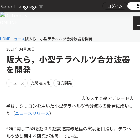
Select Language
▼
ログイン
登
HOME
ニュース
阪大ら，小型テラヘルツ合分波器を開発
2021年04月30日
阪大ら，小型テラヘルツ合分波器
を開発
ニュース
光関連技術
研究開発
大阪大学と豪アデレード大
学は，シリコンを用いた小型テラヘルツ合分波器の開発に成功し
た（
ニュースリリース
）。
6Gに関して5Gを超えた超高速無線通信の実現を目指し，テラヘ
ルツ波に関する研究が進展している。