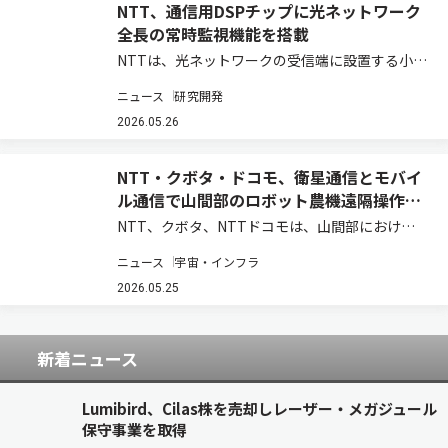
NTT、通信用DSPチップに光ネットワーク
全長の常時監視機能を搭載
NTTは、光ネットワークの受信端に設置する小型
光トランシーバだけで、通信しながら光ネットワ
ニュース
研究開発
ーク全長の状態を可視化する機能を、世界で初め
て通信用デジタル信号処理チップに搭載したと発
2026.05.26
表した。専用測定器を使わずに光ネットワーク…
NTT・クボタ・ドコモ、衛星通信とモバイ
ル通信で山間部のロボット農機遠隔操作を
実証
NTT、クボタ、NTTドコモは、山間部における
ロボット農機の遠隔操作・遠隔監視時の通信安定
ニュース
宇宙・インフラ
化と映像伝送の継続性を実現する共同実証実験を
実施し、モバイル通信と衛星通信を組み合わせた
2026.05.25
通信制御、および映像制御技術の有効性を確認…
新着ニュース
Lumibird、Cilas株を売却しレーザー・メガジュール
保守事業を取得