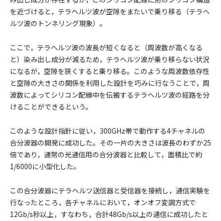
を近づけると，テラヘルツ波が空隙をまたいで乗り移る（テラヘ
ルツ波のトンネリング現象）。
ここで，テラヘルツ波の波長が短くなると（周波数が高くなる
と）染み出し成分が減るため，テラヘルツ波が乗り移らない状況
になるが，空隙を狭くすると乗り移る。このような周波数依存性
と空隙の大きさの関係を利用した設計を巧みに行なうことで，周
波数によってシリコン配線中を伝搬するテラヘルツ波の経路を分
けることができるという。
このような設計指針に従い，300GHz帯で動作する4チャネルの
合分波器の開発に成功した。その一片の大きさは波長のわずか25
倍であり，通常の光通信用の合分波器と比較して，面積比で約
1/6000に小型化した。
この合分波器にテラヘルツ送信器と受信器を接続し，通信実験を
行なったところ，各チャネルにおいて，オンオフ変調方式で
12Gb/s秒以上，すなわち，合計48Gb/s以上の通信に成功したと