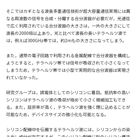
そこではカギとなる波長多重通信技術が超大容量通信実現には異
なる周波数の信号を合成・分離する合分波器が必要だが，光通信
で広く利用されている合分波器の大きさは，一片の大きさにして
波長の2000倍以上あり，光と比べて波長の長いテラヘルツ波で
は，例えば300GHz帯では，約2mもの大きさになってしまう。
また，通常の電子回路で利用される金属配線で合分波器を構成し
ようとすると，テラヘルツ帯では信号が吸収されて小さくなって
しまうため，テラヘルツ帯では小型で実用的な合分波器は実現さ
れていなかった。
研究グループは，誘電体としてのシリコンに着目。抵抗率の高い
シリコンはテラヘルツ波の吸収が極めて小さく微細加工もでき
る。また，屈折率が高く，テラヘルツ波を強く閉じ込めることが
可能なため，デバイスサイズの微小化も可能となる。
シリコン配線中を伝搬するテラヘルツ波には，シリコンからの染
み出し成分が存在するが，このシリコン配線に別のシリコン構造