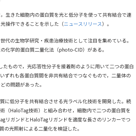
は，生きた細胞内の蛋白質を光と低分子を使って共有結合で連
に光操作できることを示した（
ニュースリリース
）。
次世代の生物学研究・疾患治療技術として注目を集めている。
学的蛋白質二量化法（photo-CID）がある。
機能化したもので，光応答性分子を接着剤のように用いて二つの蛋白
Dは，いずれも各蛋白質間を非共有結合でつなぐもので，二量体の
などの問題があった。
蛋白質に低分子を共有結合させる光ラベル化技術を開発した。続
（HaloTag技術）と組み合わせ，細胞内で二つの蛋白質を
agリガンドとHaloTagリガンドを適度な長さのリンカーでつ
白質の光照射による二量化を検証した。