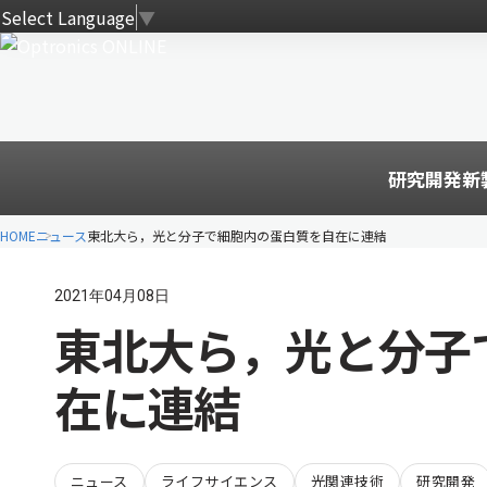
Select Language
▼
研究開発
新
HOME
ニュース
東北大ら，光と分子で細胞内の蛋白質を自在に連結
2021年04月08日
東北大ら，光と分子
在に連結
ニュース
ライフサイエンス
光関連技術
研究開発