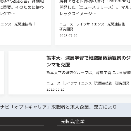
転移や免疫応答，幹細胞
解析できる世界初の技術「PathoPlex
に重要。そのために使わ
開発した（ニュースリリース）。 マル
ングで…
レックスイメージ…
イエンス
光関連技術
ニュース
ライフサイエンス
光関連技術
研究開発
2025.07.29
熊本大，深層学習で細胞顕微鏡観察のジ
ンマを克服
熊本大学の研究グループは，深層学習による顕微
像の画質復元技術を活用して，植物細胞の分裂に
ニュース
ライフサイエンス
光関連技術
研究開発
る初期の細胞板形成過程を可視化し，アクチン繊
2025.05.20
新たな局在パターンを明らかにした（ニュースリ
ス）。 細胞内の繊細な構造を…
光製品/企業