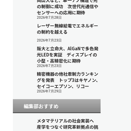
岡山大など、単一ナノ構造で光
の制御に成功 次世代光通信や
センサーへの応用に期待
2026年7月28日
レーザー無線給電でエネルギー
の制約を越える
2026年7月23日
阪大と立命大、AlGaNで多色発
光LEDを実証 ディスプレイの
小型・高精密化に期待
2026年7月23日
精密機器の他社牽制力ランキン
グを発表 トップ3はキヤノン、
セイコーエプソン、リコー
2026年7月29日
編集部おすすめ
メタマテリアルの社会実装へ
産学をつなぐ研究革新拠点の挑