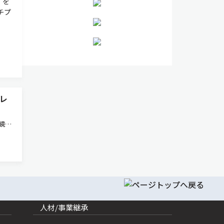
」を
チプ
レ
鏡画
おけ
維の
リー
人材/事業継承