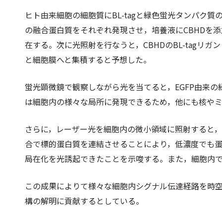
ヒト由来細胞の細胞質にBL-tagと緑色蛍光タンパク質
の融合蛋白質をそれぞれ発現させ，培養液にCBHDを添加
在する。次に光照射を行なうと，CBHDのBL-tagリガ
と細胞膜へと集積すると予想した。
蛍光顕微鏡で観察しながら光を当てると，EGFP由来の緑
は細胞内の様々な局所に発現できるため，他にも核や
さらに，レーザー光を細胞内の微小領域に照射すると
合で標的蛋白質を連結させることにより，低濃度でも
局在化を光誘起できたことを示唆する。また，細胞内
この成果によりて様々な細胞内シグナル伝達経路を時
構の解明に貢献するとしている。