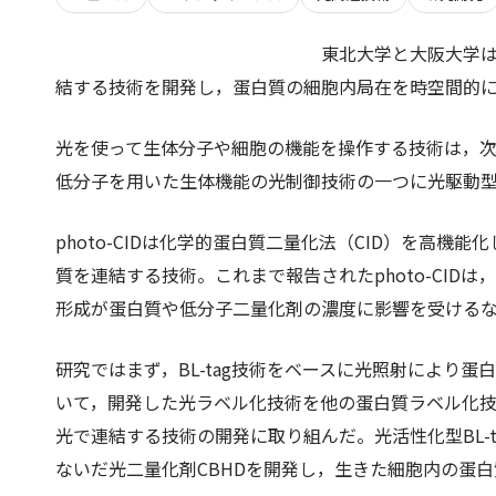
東北大学と大阪大学
結する技術を開発し，蛋白質の細胞内局在を時空間的
光を使って生体分子や細胞の機能を操作する技術は，
低分子を用いた生体機能の光制御技術の一つに光駆動型の化
photo-CIDは化学的蛋白質二量化法（CID）を高
質を連結する技術。これまで報告されたphoto-CI
形成が蛋白質や低分子二量化剤の濃度に影響を受ける
研究ではまず，BL-tag技術をベースに光照射により
いて，開発した光ラベル化技術を他の蛋白質ラベル化技術
光で連結する技術の開発に取り組んだ。光活性化型BL-t
ないだ光二量化剤CBHDを開発し，生きた細胞内の蛋