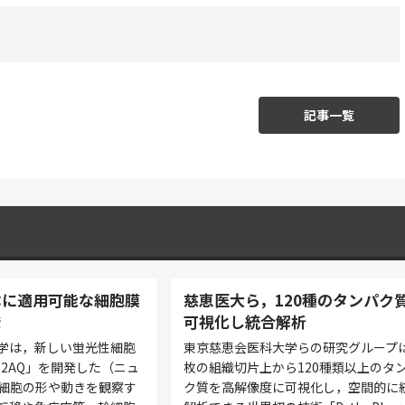
記事一覧
体に適用可能な細胞膜
慈恵医大ら，120種のタンパク
発
可視化し統合解析
学は，新しい蛍光性細胞
東京慈恵会医科大学らの研究グループ
12AQ」を開発した（ニュ
枚の組織切片上から120種類以上のタ
 細胞の形や動きを観察す
ク質を高解像度に可視化し，空間的に