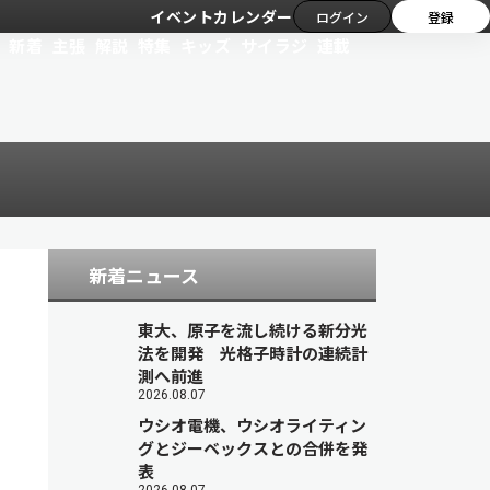
イベントカレンダー
ログイン
登録
新着
主張
解説
特集
キッズ
サイラジ
連載
新着ニュース
東大、原子を流し続ける新分光
法を開発 光格子時計の連続計
測へ前進
2026.08.07
ウシオ電機、ウシオライティン
グとジーベックスとの合併を発
表