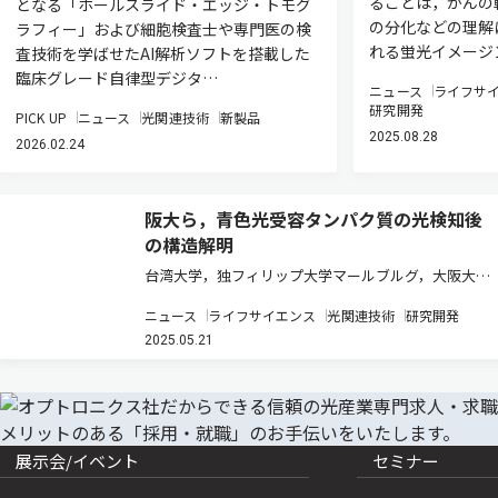
ることは，がんの
となる「ホールスライド・エッジ・トモグ
の分化などの理解
ラフィー」および細胞検査士や専門医の検
れる蛍光イメージ
査技術を学ばせたAI解析ソフトを搭載した
臨床グレード自律型デジタ…
ニュース
ライフサ
研究開発
PICK UP
ニュース
光関連技術
新製品
2025.08.28
2026.02.24
阪大ら，青色光受容タンパク質の光検知後
の構造解明
台湾大学，独フィリップ大学マールブルグ，大阪大
学，台湾中央研究院・生物化學研究所，理化学研究
ニュース
ライフサイエンス
光関連技術
研究開発
所，高輝度光科学研究センター，東北大学，京都大
2025.05.21
学，兵庫県立大学，名古屋大学，仏グルノーブル・ア
ルプ大学，欧州シンクロトロン放射光…
展示会/イベント
セミナー