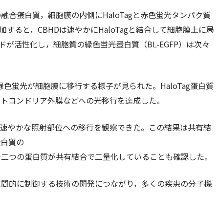
の融合蛋白質，細胞膜の内側にHaloTagと赤色蛍光タンパク質
すると，CBHDは速やかにHaloTagと結合して細胞膜上に局
ンドが活性化し，細胞質の緑色蛍光蛋白質（BL-EGFP）は次々
色蛍光が細胞膜に移行する様子が見られた。HaloTag蛋白質
ミトコンドリア外膜などへの光移行を達成した。
，速やかな照射部位への移行を観察できた。この結果は共有結
蛋白質の
で二つの蛋白質が共有結合で二量化していることも確認した。
空間的に制御する技術の開発につながり，多くの疾患の分子機