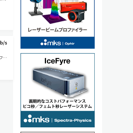
/s
ファ
生成
動型
リー