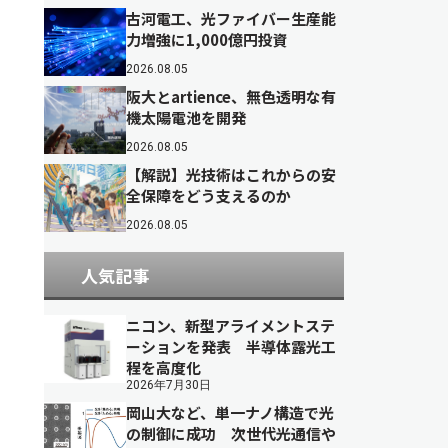
古河電工、光ファイバー生産能
力増強に1,000億円投資
2026.08.05
阪大とartience、無色透明な有
機太陽電池を開発
2026.08.05
【解説】光技術はこれからの安
全保障をどう支えるのか
2026.08.05
人気記事
ニコン、新型アライメントステ
ーションを発表 半導体露光工
程を高度化
2026年7月30日
岡山大など、単一ナノ構造で光
の制御に成功 次世代光通信や