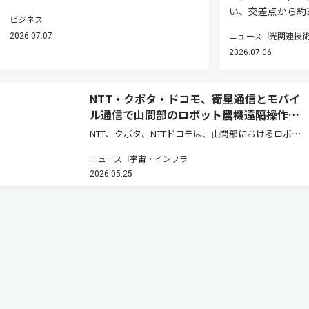
い、交差点から約3
ビジネス
ニュース
光関連技
2026.07.07
2026.07.06
NTT・クボタ・ドコモ、衛星通信とモバイ
ル通信で山間部のロボット農機遠隔操作を
実証
NTT、クボタ、NTTドコモは、山間部におけるロボッ
ト農機の遠隔操作・遠隔監視時の通信安定化と映像伝
ニュース
宇宙・インフラ
送の継続性を実現する共同実証実験を実施し、モバイ
2026.05.25
ル通信と衛星通信を組み合わせた通信制御、および映
像制御技術の有効性を確認…