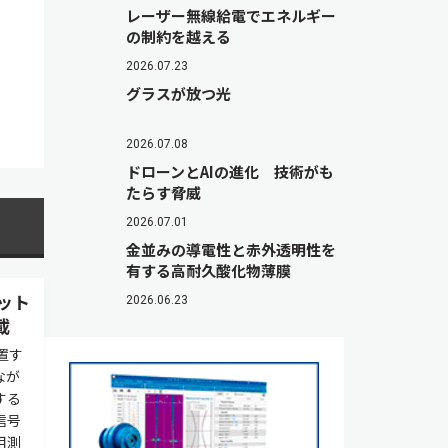
レーザー無線給電でエネルギー
の制約を越える
2026.07.23
グラスが放つ光
2026.07.08
ドローンとAIの進化 技術がも
たらす脅威
2026.07.01
金並みの導電性と赤外透明性を
有する高耐久酸化物薄膜
ット
2026.06.23
載
置す
なが
する
信号
用測