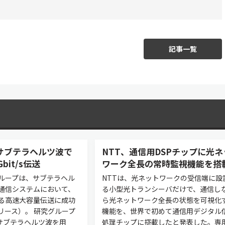
記事一覧
サブテラヘルツ波で
NTT、通信用DSPチップに光ネ
bit/s伝送
ワーク全長の常時監視機能を搭
ループは、サブテラヘル
NTTは、光ネットワークの受信端に設
通信システムにおいて、
る小型光トランシーバだけで、通信し
る高速大容量伝送に成功
ら光ネットワーク全長の状態を可視化
リース）。 研究グループ
機能を、世界で初めて通信用デジタル
のサブテラヘルツ波を用
処理チップに搭載したと発表した。専