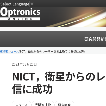
Select Language
▼
研究開発
新
HOME
ニュース
NICT，衛星からのレーザーを地上局での受信に成功
2021年03月25日
NICT，衛星からの
信に成功
ニュース
光関連技術
研究開発