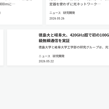
00mに…
定器を使わずに光ネットワーク…
術
ニュース
研究開発
2026.05.26
徳島大と岐阜大、420GHz超で初の100Gb
級無線通信を実証
徳島大学と岐阜大学工学部の研究グループは、光
イバー接続マイクロ光コムを用いたテラヘルツ波
ニュース
研究開発
と多値変調技術を組み合わせたマイクロ光コム駆
2026.05.22
テラヘルツ通信システムを開発した（ニュースリ
ス）。 次世代移動通信システ…