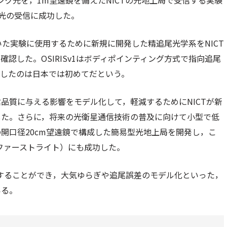
ウンリンク光を，1m望遠鏡を備えたNICTの光地上局で受信する実験
ク光の受信に成功した。
いた実験に使用するために新規に開発した精追尾光学系をNICT
認した。OSIRISv1はボディポインティング方式で指向追尾
功したのは日本では初めてだという。
品質に与える影響をモデル化して，軽減するためにNICTが新
した。さらに，将来の光衛星通信技術の普及に向けて小型で低
開口径20cm望遠鏡で構成した簡易型光地上局を開発し，こ
（ファーストライト）にも成功した。
得することができ，大気ゆらぎや追尾誤差のモデル化といった，
いる。