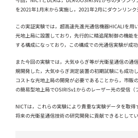
今回，NICTとDLRは，DLRのOSIRISv1からのダ
を2021年1月末から実施し，2021年2月にダウンリン
この実証実験では，超高速先進光通信機器HICALIを用
光地上局に設置しており，先行的に精追尾制御の機能を確
する構成になっており，この構成での光通信実験が成
また今回の実験では，大気ゆらぎ等が光衛星通信の通信
規開発した，大気ゆらぎ測定装置の初期試験にも成功
コストな光地上局の開発が必要であることから，市販の
の簡易型地上局でOSIRISv1からのレーザー光の受信
NICTは，これらの実験により貴重な実験データを取
将来の光衛星通信技術の研究開発に貢献できるとして