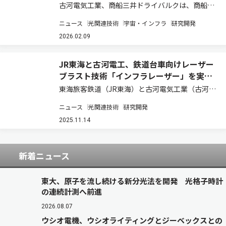
古河電気工業、商船三井ドライバルクは、商船三
井が所有し、商船三井ドライバルクが運航する64
ニュース
光関連技術
宇宙・インフラ
研究開発
型ウルトラマックスばら積み船「Green
Winds」）に、インフラ構造物向けの表面処理ソ
2026.02.09
リューション「インフラレーザー」シリーズ…
JR東海と古河電工、鉄道台車向けレーザー
ブラスト技術「インフラレーザー」を実用
化
東海旅客鉄道（JR東海）と古河電気工業（古河電
工）は、鉄道台車の探傷試験に先立つ塗膜除去工
ニュース
光関連技術
研究開発
程において、古河電工が開発したインフラ構造物
向けレーザーブラスト技術「インフラレーザー」
2025.11.14
を採用し、2025年6月から運用を開始した…
新着ニュース
東大、原子を流し続ける新分光法を開発 光格子時計
の連続計測へ前進
2026.08.07
ウシオ電機、ウシオライティングとジーベックスとの