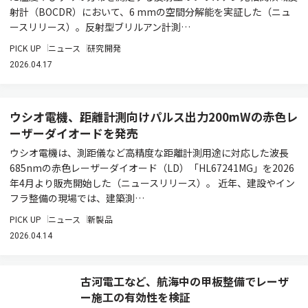
射計（BOCDR）において、6 mmの空間分解能を実証した（ニュ
ースリリース）。反射型ブリルアン計測…
PICK UP
ニュース
研究開発
2026.04.17
ウシオ電機、距離計測向けパルス出力200mWの赤色レ
ーザーダイオードを発売
ウシオ電機は、測距儀など高精度な距離計測用途に対応した波長
685nmの赤色レーザーダイオード（LD）「HL67241MG」を2026
年4月より販売開始した（ニュースリリース）。 近年、建設やイン
フラ整備の現場では、建築測…
PICK UP
ニュース
新製品
2026.04.14
古河電工など、航海中の甲板整備でレーザ
ー施工の有効性を検証