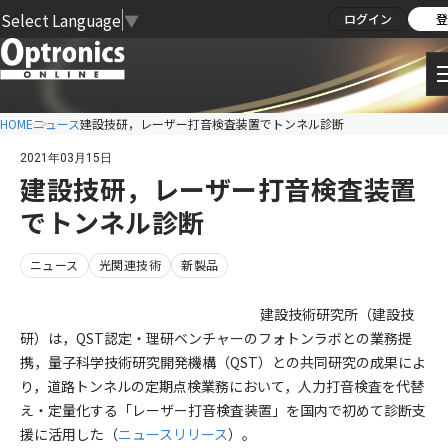
Select Language
▼
ログイン
登
HOME
ニュース
建設技研，レーザー打音検査装置でトンネル診断
2021年03月15日
建設技研，レーザー打音検査装置
でトンネル診断
ニュース
光関連技術
新製品
建設技術研究所（建設技
研）は，QST認定・理研ベンチャーのフォトンラボとの業務提
携，量子科学技術研究開発機構（QST）との共同研究の成果によ
り，道路トンネルの定期点検業務において，人力打音検査を代替
え・定量化する「レーザー打音検査装置」を国内で初めて診断支
援に活用した（
ニュースリリース
）。