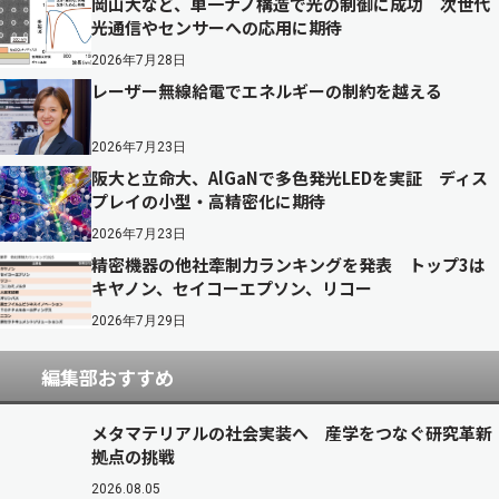
岡山大など、単一ナノ構造で光の制御に成功 次世代
光通信やセンサーへの応用に期待
2026年7月28日
レーザー無線給電でエネルギーの制約を越える
2026年7月23日
阪大と立命大、AlGaNで多色発光LEDを実証 ディス
プレイの小型・高精密化に期待
2026年7月23日
精密機器の他社牽制力ランキングを発表 トップ3は
キヤノン、セイコーエプソン、リコー
2026年7月29日
編集部おすすめ
メタマテリアルの社会実装へ 産学をつなぐ研究革新
拠点の挑戦
2026.08.05