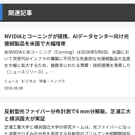
関連記事
NVIDIAとコーニングが提携、AIデータセンター向け光
接続製品を米国で大幅増産
米NVIDIAと米コーニング（Corning）は2026年5月6日、米国にお
いて次世代AIインフラの構築に不可欠な先進的な光接続製品の生産
を大幅に拡大するため、複数年にわたる商業・技術提携を発表した
（ニュースリリース）。…
ニュース
ビジネス
宇宙・インフラ
2026.05.08
反射型光ファイバー分布計測で6 mm分解能、芝浦工大
と横浜国大が実証
芝浦工業大学と横浜国立大学の研究チームは、光ファイバーに沿っ
た温度やひずみの分布を測定する反射型のブリルアン光相関領域反