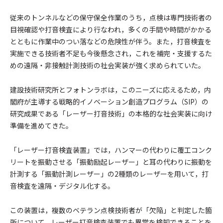
従来のトンネルなどの保守保全作業のうち，点検は専門技術者の
目視確認や打音検査により行なわれ，多くの手間や時間がかかる
とともに作業中のつい落などの危険性が伴う。また，打音検査を
実施できる技術者不足も今後懸念され，これを補完・支援するた
めの遠隔・非接触計測技術の社会実装が強く求められていた。
建設技術研究所とフォトンラボは，このニーズに応えるため，内
閣府が主導する戦略的イノベーション創造プログラム（SIP）の
研究成果である「レーザー打音技術」の本格的な社会実装に向け
準備を進めてきた。
「レーザー打音検査装置」では，ハンマーの代わりに覆工コンク
リートを振動させる「振動励起レーザー」と耳の代わりに振動を
計測する「振動計測レーザー」の2種類のレーザーを用いて，打
音検査を遠隔・デジタル化する。
この装置は，複数のベテラン点検技術者が「欠陥」と判定した箇
所について，レーザー打音検査装置でも異常を検知できることを