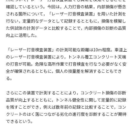
確認しているという。今回は，人力打音の結果，内部損傷が懸念
される箇所について，「レーザー打音検査装置」を用いた計測を
行ない，定量的なデータとして記録するとともに，損傷を模擬し
た供試体の計測データと比較することで，内部損傷の診断の品質
向上に活用した。
「レーザー打音検査装置」の計測可能な距離は10ｍ程度。車道上
のレーザー打音検査装置により，トンネル覆工コンクリート天端
の打音が可能。危険な高所作業で打音検査を行なう必要がなく安
全が確保されるとともに，個人の技量差を解消することもでき
る。
さらにこの装置で計測することにより，コンクリート損傷の診断
品質が向上するとともに，トンネル健全性に関して定量的に記録
を残すことができ，例えば数年前の記録と比較することで，コン
クリートのはく落につながる劣化の進行度を診断することが期待
できるという。