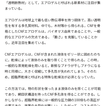
「透明断熱材」として，エアロゲルと呼ばれる新素材に注目が集
まっている。
エアロゲルは地球上で最も低い熱伝導率を持つ固体で，高い透明
性を有する多孔質材料。中でも，木材等から得られる，CNFを骨
格としたCNFエアロゲルは，バイオマス由来であることや，一般
的なエアロゲルの欠点である，「脆さ」を克服していることか
ら，近年注目を集めている。
CNFエアロゲルは，CNFが含まれた液体をゼリー状に固めたのち
に，乾燥によって液体のみを取り除くことで得られる。この時，
一般的な蒸発乾燥を用いると，新鮮なブドウが干しブドウになる
時と同様に，大きく収縮して多孔性が失われてしまう。そのた
め，超臨界乾燥と呼ばれる特殊な乾燥法が必須となっていた。
この方法では，物の形状を保ったまま液体のみを除くことが可能
であり，網目状構造を持ったCNF多孔体を得ることができる。し
かしながら，超臨界乾燥には一般的な圧力鍋の100倍もの高圧が
必要であり，装置の大型化が難しい。したがって，コストダウン