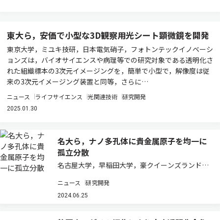
東大ら，安価で小型な3D観察用光シート顕微鏡を開発
東京大学，ミユキ技研，日本電気硝子，フォトンテックイノベーシ
ョンズは，バイオサイエンスや病理等での研究対象である透明化さ
れた組織標本の3次元イメージングを，簡単で小型で，解像度は従
来の3次元イメージング装置と同等，さらに…
ニュース
ライフサイエンス
光関連技術
研究開発
2025.01.30
名大ら，ナノ多孔体に貴金属原子を均一に
孤立分散
名古屋大学，早稲田大学，豪クイーンズランド大
学は，アモルファス（非晶質）の金属骨格からな
ニュース
研究開発
るナノ多孔体を支持体として用いて，貴金属原子
を均一に孤立分散させる方法を提案した（ニュー
2024.06.25
スリリース）。 原子レベルで分散された金属は…