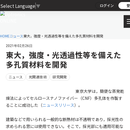
Select Language
▼
ログイン
登
HOME
ニュース
東大，強度・光透過性等を備えた多孔質材料を開発
2021年02月26日
東大，強度・光透過性等を備えた
多孔質材料を開発
ニュース
光関連技術
研究開発
東京大学は，簡便な蒸発乾
燥法によってセルロースナノファイバー（CNF）多孔体を作製す
ることに成功した（
ニュースリリース
）。
建築などで用いられる一般的な断熱材は不透明であり，採光性の
求められる窓には使用できない。そこで，採光部にも適用可能な