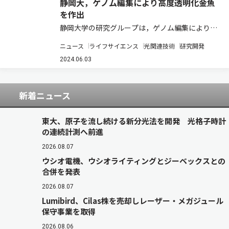
静岡大，ゲノム編集により高度透明化金魚
を作出
静岡大学の研究グループは，ゲノム編集により透
明金魚のさらなる透明化に成功した（ニュースリ
ニュース
ライフサイエンス
光関連技術
研究開発
リース）。 透明金魚系統はDNAの塩基を一つだ
け変化させる化学変異源物質，エチルニトロソウ
2024.06.03
レア（ENU）を和金に作用させることで生ま…
新着ニュース
東大、原子を流し続ける新分光法を開発 光格子時計
の連続計測へ前進
2026.08.07
ウシオ電機、ウシオライティングとジーベックスとの
合併を発表
2026.08.07
Lumibird、Cilas株を売却しレーザー・メガジュール
保守事業を取得
2026.08.06