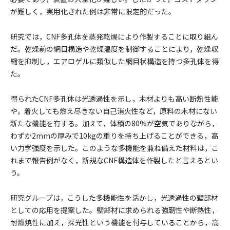
が難しく，実用化された例は非常に限定的だった。
研究では，CNF多孔体を蒸発乾燥により作製することに取り組ん
だ。乾燥前の網目構造や乾燥温度を制御することにより，乾燥収
縮を抑制し，エアロゲルに類似した網目状構造を持つ多孔体を得
た。
得られたCNF多孔体は光透過性を示し，木材よりも高い断熱性能
や，着火しても燃え尽きない自己消火性など，原料の木材にない
新たな機能を有する。加えて，体積の80%が空気でありながら，
わずか2mmの厚みで10kgの重りを持ち上げることができる，高
い力学強度を示した。このような多機能を兼ね備えた材料は，こ
れまで報告例がなく，新規なCNF構造体を作製したと言えるとい
う。
研究グループは，こうした多機能性を活かし，光透過性の壁部材
としての応用を提案した。壁部材に求められる強靭性や断熱性，
耐燃焼性に加え，採光性という機能を付与していることから，高