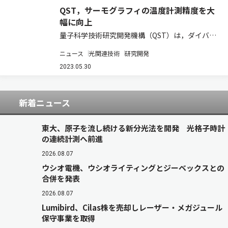
QST，サーモグラフィの温度計測精度を大
幅に向上
量子科学技術研究開発機構（QST）は，ダイバー
タ（プラズマ中の不純物を排気し，プラズマの純
ニュース
光関連技術
研究開発
度を維持するための装置）赤外サーモグラフィ装
置の温度計測精度を大幅に向上させる温度計測手
2023.05.30
法を開発した（ニュースリリース）。 この計…
新着ニュース
東大、原子を流し続ける新分光法を開発 光格子時計
の連続計測へ前進
2026.08.07
ウシオ電機、ウシオライティングとジーベックスとの
合併を発表
2026.08.07
Lumibird、Cilas株を売却しレーザー・メガジュール
保守事業を取得