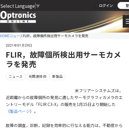
Select Language
▼
ログイン
登
HOME
ニュース
FLIR，故障個所検出用サーモカメラを発売
2021年01月29日
FLIR，故障個所検出用サーモカメ
ラを発売
ニュース
光関連技術
新製品
米フリアーシステムズは，
近距離からの故障個所の発見に適したサーモグラフィカメラのエ
ントリーモデル「FLIR C3-X」の販売を1月15日より開始した
（
製品ページ
）。
故障の調査，診断，記録を効率的に行なえる能力は，不動産から