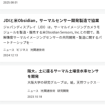
2025.08.01
JDIと米Obsidian，サーマルセンサー開発製造で協業
ジャパンディスプレイ（JDI）は，サーマルイメージングカメラモ
ジュールを製造・販売する米Obsidian Sensors, Inc.との間で，高
解像度サーマルイメージングセンサーの共同開発・製造に関するパ
ートナーシップを…
ニュース
ビジネス
光関連技術
2024.12.13
阪大，土に還るサーマル土壌含水率センサ
を開発
大阪大学の研究グループは，紙，天然ワックス，
錫など環境に配慮した材料のみで構成された土壌
ニュース
光関連技術
研究開発
含水率センサの開発に成功した（ニュースリリー
ス）。 これまで生分解性プラスチックなどを用い
2023.10.18
た環境に優しい電子材料に関する研究は数多く…