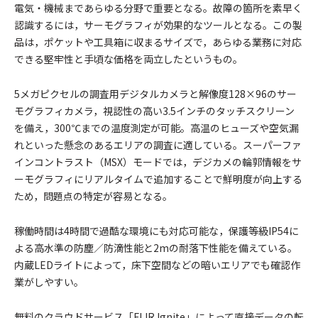
電気・機械まであらゆる分野で重要となる。故障の箇所を素早く
認識するには，サーモグラフィが効果的なツールとなる。この製
品は，ポケットや工具箱に収まるサイズで，あらゆる業務に対応
できる堅牢性と手頃な価格を両立したというもの。
5メガピクセルの調査用デジタルカメラと解像度128×96のサー
モグラフィカメラ，視認性の高い3.5インチのタッチスクリーン
を備え，300℃までの温度測定が可能。高温のヒューズや空気漏
れといった懸念のあるエリアの調査に適している。スーパーファ
インコントラスト（MSX）モードでは，デジカメの輪郭情報をサ
ーモグラフィにリアルタイムで追加することで鮮明度が向上する
ため，問題点の特定が容易となる。
稼働時間は4時間で過酷な環境にも対応可能な，保護等級IP54に
よる高水準の防塵／防滴性能と2mの耐落下性能を備えている。
内蔵LEDライトによって，床下空間などの暗いエリアでも確認作
業がしやすい。
無料のクラウドサービス「FLIR Ignite」によって直接データの転