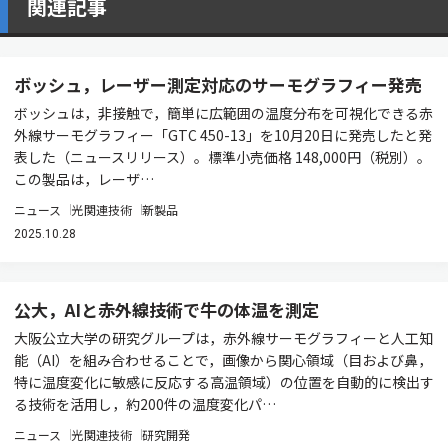
関連記事
ボッシュ，レーザー測定対応のサーモグラフィー発売
ボッシュは，非接触で，簡単に広範囲の温度分布を可視化できる赤
外線サーモグラフィー「GTC 450-13」を10月20日に発売したと発
表した（ニュースリリース）。標準小売価格 148,000円（税別）。
この製品は，レーザ…
ニュース
光関連技術
新製品
2025.10.28
公大，AIと赤外線技術で牛の体温を測定
大阪公立大学の研究グループは，赤外線サーモグラフィーと人工知
能（AI）を組み合わせることで，画像から関心領域（目および鼻，
特に温度変化に敏感に反応する高温領域）の位置を自動的に検出す
る技術を活用し，約200件の温度変化パ…
ニュース
光関連技術
研究開発