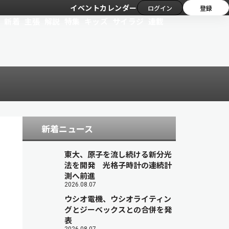
イベントカレンダー
ログイン
登録
新着
主張
解説
特集
キッズ
サイラジ
連載
新着ニュース
東大、原子を流し続ける新分光
法を開発 光格子時計の連続計
測へ前進
2026.08.07
ウシオ電機、ウシオライティン
グとジーベックスとの合併を発
表