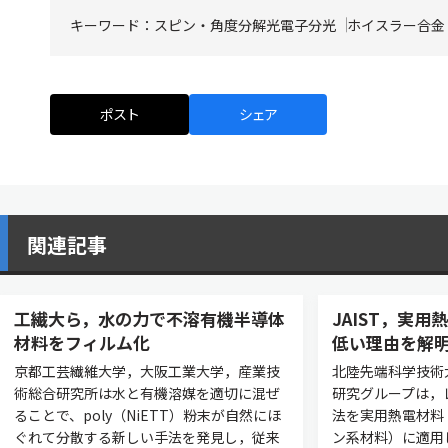
キーワード：
スピン・角度分解光電子分光
ホイスラー合金
ポスト
シェア
関連記事
工繊大ら，水の力で不溶有機半導体
JAIST，実
材料をフィルム化
低い理由を解
京都工芸繊維大学，大阪工業大学，産業技
北陸先端科学技術大
術総合研究所は水と有機溶媒を適切に混ぜ
研究グループは，
ることで、poly（NiETT）粉末が自然にほ
法を実用熱電材料
ぐれて分散する新しい手法を発見し，従来
ン系材料）に適用