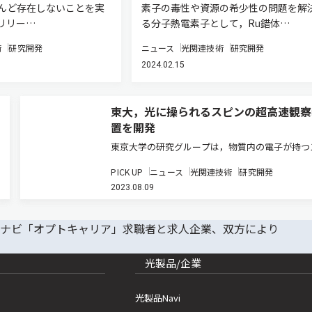
んど存在しないことを実
素子の毒性や資源の希少性の問題を解
リリー…
る分子熱電素子として，Ru錯体…
術
研究開発
ニュース
光関連技術
研究開発
2024.02.15
東大，光に操られるスピンの超高速観察
置を開発
東京大学の研究グループは，物質内の電子が持つ
ンが光によって操られる様子を観察する革新的な
PICK UP
ニュース
光関連技術
研究開発
を開発した（ニュースリリース）。 スピントロ
2023.08.09
研究において，物質内の電子が持つスピンの動き
の照射と共に具体的にどう動…
光製品/企業
光製品Navi