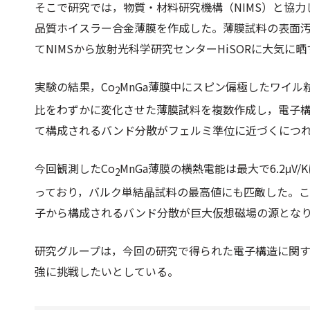
そこで研究では，物質・材料研究機構（NIMS）と協
品質ホイスラー合金薄膜を作成した。薄膜試料の表面
てNIMSから放射光科学研究センターHiSORに大気に
実験の結果，Co
MnGa薄膜中にスピン偏極したワイ
2
比をわずかに変化させた薄膜試料を複数作成し，電子
て構成されるバンド分散がフェルミ準位に近づくにつ
今回観測したCo
MnGa薄膜の横熱電能は最大で6.2μV
2
っており，バルク単結晶試料の最高値にも匹敵した。
子から構成されるバンド分散が巨大仮想磁場の源とな
研究グループは，今回の研究で得られた電子構造に関
強に挑戦したいとしている。