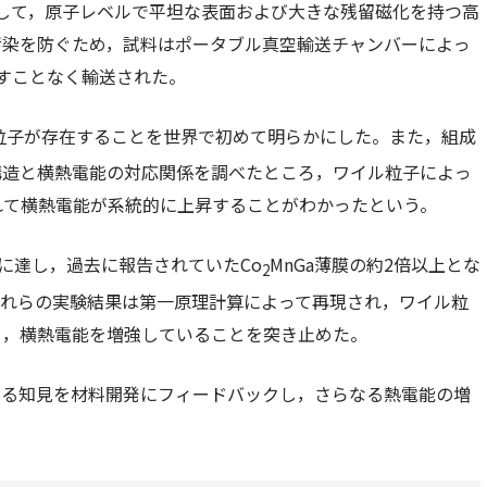
力して，原子レベルで平坦な表面および大きな残留磁化を持つ高
汚染を防ぐため，試料はポータブル真空輸送チャンバーによっ
晒すことなく輸送された。
ル粒子が存在することを世界で初めて明らかにした。また，組成
構造と横熱電能の対応関係を調べたところ，ワイル粒子によっ
れて横熱電能が系統的に上昇することがわかったという。
/Kに達し，過去に報告されていたCo
MnGa薄膜の約2倍以上とな
2
これらの実験結果は第一原理計算によって再現され，ワイル粒
り，横熱電能を増強していることを突き止めた。
する知見を材料開発にフィードバックし，さらなる熱電能の増