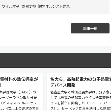
ワイル粒子
熱電変換
異常ネルンスト効果
記事一覧
用熱電材料の熱伝導率が
名大ら，高熱起電力の分子熱電
明
デバイス開発
学院大学（JAIST）の
名古屋大学と韓国高麗大学は，分子素
レーザーラマン散乱分光
しては最高の熱起電力を持つ熱電変換
（ビスマス-テルル-セレ
イスを新たに開発した（ニュースリリ
し，4次以上の高次の非調
ス）。 ゼーベック効果を利用した熱電