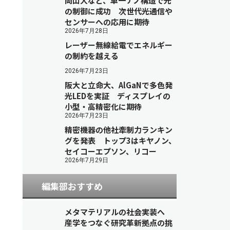
岡山大など、単一ナノ構造で光
の制御に成功 次世代光通信や
センサーへの応用に期待
2026年7月28日
レーザー無線給電でエネルギー
の制約を越える
2026年7月23日
阪大と立命大、AlGaNで多色発
光LEDを実証 ディスプレイの
小型・高精密化に期待
2026年7月23日
精密機器の他社牽制力ランキン
グを発表 トップ3はキヤノン、
セイコーエプソン、リコー
2026年7月29日
編集部おすすめ
メタマテリアルの社会実装へ
産学をつなぐ研究革新拠点の挑