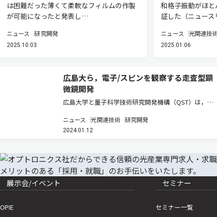
は困難だった薄くて柔軟なフィルムの作製
和格子振動がほと
が可能になったと発表し…
証した（ニュース
ニュース
研究開発
ニュース
光関連技
2025.10.03
2025.01.06
広島大ら，電子/スピンを観察する走査型顕
微鏡開発
広島大学と量子科学技術研究開発機構（QST）は，数
μmまで微小な空間を分解しながら電子とスピンの運動
ニュース
光関連技術
研究開発
を超精密に観察できる空間・スピン・角度分解光電子
2024.01.12
分光 （顕微SARPES）の開発に世界で初めて成功した
（ニュースリリース…
展示会/イベント
セミナー
OPIE
セミナー一覧