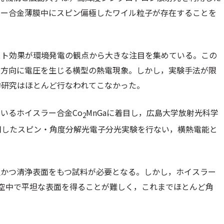
ラー合金薄膜中にスピン偏極したワイル粒子が存在することを
スト効果が環境発電の観点から大きな注目を集めている。この
る方向に電圧を生じる横型の熱電現象。しかし，実験手法が限
的研究はほとんど行なわれてこなかった。
いるホイスラー合金Co
MnGaに着目し，広島大学放射光科学
2
利用したスピン・角度分解光電子分光実験を行ない，横熱電能と
坦かつ清浄表面をもつ試料が必要となる。しかし，ホイスラー
空中で平坦な表面を得ることが難しく，これまでほとんど角