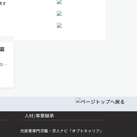
決す
装
スピ
装置
ニクス
が光
人材/事業継承
光産業専門求職・求人ナビ「オプトキャリア」