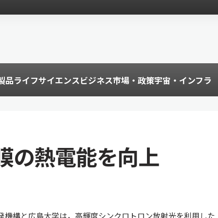
製品
ライフサイエンス
ビジネス
市場・政策
宇宙・インフラ
膜の熱電能を向上
発機構と広島大学は，高輝度シンクロトロン放射光を利用した