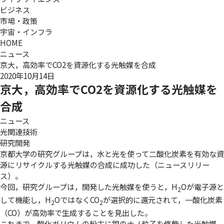
ビジネス
市場・政策
宇宙・インフラ
HOME
ニュース
京大，高効率でCO2を資源化する光触媒を合成
2020年10月14日
京大，高効率でCO2を資源化する光触媒を
合成
ニュース
光関連技術
研究開発
京都大学の研究グループは，水と光を使って二酸化炭素を有効な資
源にリサイクルする光触媒の合成に成功した（
ニュースリリー
ス
）。
今回，研究グループは，開発した光触媒を使うと，H
Oが電子源と
2
して機能し，H
OではなくCO
が選択的に還元されて，一酸化炭素
2
2
（CO）が高効率で生成することを見出した。
これまで，酸化ガリウムの粉末に銀のナノ粒子を修飾した光触媒