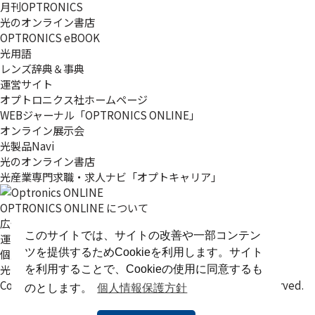
月刊OPTRONICS
光のオンライン書店
OPTRONICS eBOOK
光用語
レンズ辞典＆事典
運営サイト
オプトロニクス社ホームページ
WEBジャーナル「OPTRONICS ONLINE」
オンライン展示会
光製品Navi
光のオンライン書店
光産業専門求職・求人ナビ「オプトキャリア」
OPTRONICS ONLINE について
広告掲載について
このサイトでは、サイトの改善や一部コンテン
運営会社
ツを提供するためCookieを利用します。サイト
個人情報
光関連リンク集
を利用することで、Cookieの使用に同意するも
Copyright (C) 2025 The Optronics Co., Ltd. All rights reserved.
のとします。
個人情報保護方針