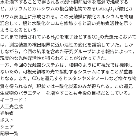
水を滴下することで得られる水酸化物前駆体を高温で焼成する
と，ガリウムとカルシウムの複合酸化物であるCaGa
O
が酸化ガ
4
7
リウム表面上に形成される。この光触媒に酸化カルシウムを物理
混合して，銀と水酸化クロムを修飾すると高い光触媒活性を示す
ようになるという。
これまで報告されているH
Oを電子源とするCO
の光還元において
2
2
は，測定装置の検出限界に近い活性の変化を議論していた。しか
しながら，今回の結果を含めた研究グループによる報告によって，
現実的な光触媒活性が得られることが分かってきた。
一方，今回の光触媒システムは，植物のように可視光では機能し
ないため，可視光領域の光で駆動するシステムにすることが重要
となる。また，CO
を還元するとメタンやメタノールなど様々な物
2
質を得られるが，現状では一酸化炭素のみが得られる。この還元
生成物のバラエティーを増やすことも今後の目標だとしている。
キーワード：
人工光合成
光触媒
ポスト
シェア
記事一覧