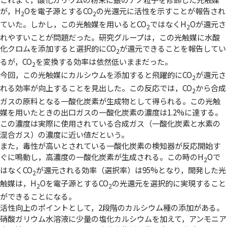
が，H
Oを電子源とするCO
の光還元に活性を示すことが報告され
2
2
ていた。しかし，この光触媒を用いるとCO
ではなくH
Oが還元さ
2
2
れやすいことが問題だった。研究グループは，この光触媒に水酸
化クロムを添加すると選択的にCO
が還元できることを報告してい
2
るが，CO
を変換する効率は依然低いままだった。
2
今回，この光触媒にカルシウムを添加すると飛躍的にCO
が還元さ
2
れる効率が向上することを見出した。この反応では，CO
から合成
2
ガスの原料となる一酸化炭素が生成物として得られる。この光触
媒を用いたときの出口ガスの一酸化炭素の濃度は1.2%に達する。
この濃度は実際に使用されている合成ガス（一酸化炭素と水素の
混合ガス）の濃度に近い値だという。
また，毒性が高いとされている一酸化炭素の検知器が反応開始す
ぐに鳴動し，高濃度の一酸化炭素が生成される。この時のH
Oで
2
はなくCO
が還元される効率（選択率）は95%となり，開発した光
2
触媒は，H
Oを電子源とするCO
の光還元を選択的に実現すること
2
2
ができることになる。
活性向上のポイントとして，2段階のカルシウム種の添加がある。
硝酸ガリウム水溶液に少量の塩化カルシウムを加えて，アンモニア