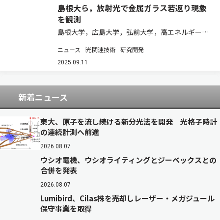
島根大ら，放射光で金属ガラス若返り現象
を観測
島根大学，広島大学，弘前大学，高エネルギー加
速器研究機構，東北大学は，金属ガラスに液体窒
ニュース
光関連技術
研究開発
素温度と室温の間を繰り返して上下させる「極低
温若返り効果」を起こすことで電子状態が変化す
2025.09.11
ることを，放射光を用いた実験で明らかにした
（…
新着ニュース
東大、原子を流し続ける新分光法を開発 光格子時計
の連続計測へ前進
2026.08.07
ウシオ電機、ウシオライティングとジーベックスとの
合併を発表
2026.08.07
Lumibird、Cilas株を売却しレーザー・メガジュール
保守事業を取得