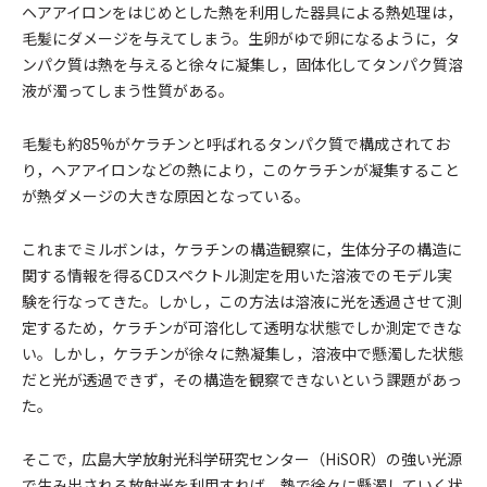
ヘアアイロンをはじめとした熱を利用した器具による熱処理は，
毛髪にダメージを与えてしまう。生卵がゆで卵になるように，タ
ンパク質は熱を与えると徐々に凝集し，固体化してタンパク質溶
液が濁ってしまう性質がある。
毛髪も約85%がケラチンと呼ばれるタンパク質で構成されてお
り，ヘアアイロンなどの熱により，このケラチンが凝集すること
が熱ダメージの大きな原因となっている。
これまでミルボンは，ケラチンの構造観察に，生体分子の構造に
関する情報を得るCDスペクトル測定を用いた溶液でのモデル実
験を行なってきた。しかし，この方法は溶液に光を透過させて測
定するため，ケラチンが可溶化して透明な状態でしか測定できな
い。しかし，ケラチンが徐々に熱凝集し，溶液中で懸濁した状態
だと光が透過できず，その構造を観察できないという課題があっ
た。
そこで，広島大学放射光科学研究センター（HiSOR）の強い光源
で生み出される放射光を利用すれば，熱で徐々に懸濁していく状