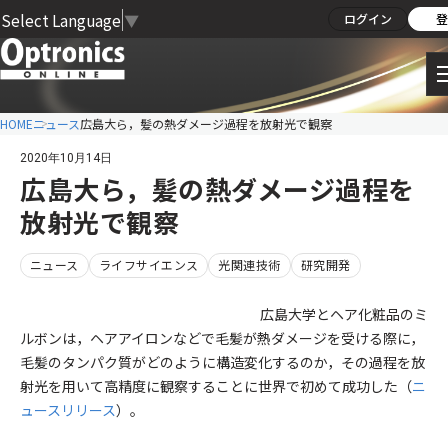
Select Language
▼
ログイン
登
HOME
ニュース
広島大ら，髪の熱ダメージ過程を放射光で観察
2020年10月14日
広島大ら，髪の熱ダメージ過程を
放射光で観察
ニュース
ライフサイエンス
光関連技術
研究開発
広島大学とヘア化粧品のミ
ルボンは，ヘアアイロンなどで毛髪が熱ダメージを受ける際に，
毛髪のタンパク質がどのように構造変化するのか，その過程を放
射光を用いて高精度に観察することに世界で初めて成功した（
ニ
ュースリリース
）。