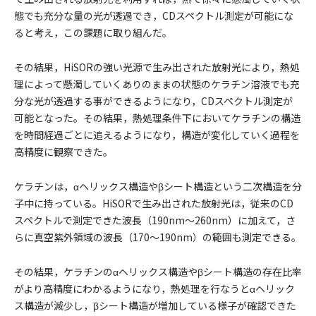
態でも充分な量の光が透過でき，CDスペクトル測定が可能にな
ると考え，この課題に取り組んだ。
その結果，HiSORの強い光源で生み出された放射光により，熱処
理によって懸濁していくありのままの状態のケラチン溶液でも充
分な光が透過する事ができるようになり，CDスペクトル測定が
可能となった。その結果，熱処理条件下においてケラチンの構造
を時間経過ごとに追えるようになり，構造が変化していく過程を
高精度に観察できた。
ケラチンは，αヘリックス構造やβシート構造という二次構造を分
子中に持っている。HiSORで生み出された放射光は，従来のCD
スペクトルで測定できた波長（190nm～260nm）に加えて，さ
らに真空紫外領域の波長（170～190nm）の範囲も測定できる。
その結果，ケラチンのαヘリックス構造やβシート構造の存在比率
がより高精度にわかるようになり，熱処理を行なうとαヘリック
ス構造が減少し，βシート構造が増加している様子が確認できた