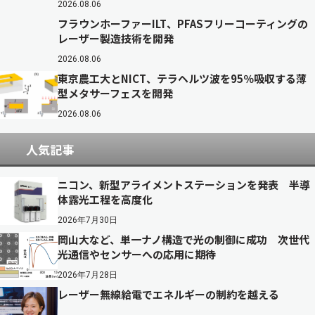
2026.08.06
フラウンホーファーILT、PFASフリーコーティングの
レーザー製造技術を開発
2026.08.06
東京農工大とNICT、テラヘルツ波を95％吸収する薄
型メタサーフェスを開発
2026.08.06
人気記事
ニコン、新型アライメントステーションを発表 半導
体露光工程を高度化
2026年7月30日
岡山大など、単一ナノ構造で光の制御に成功 次世代
光通信やセンサーへの応用に期待
2026年7月28日
レーザー無線給電でエネルギーの制約を越える