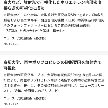
京大など、放射光で可視化したポリエチレン内部密度
揺らぎの可視化に成功
京都大学と三井化学は、大型放射光研究施設SPring-8でのX線散乱
測定および高エネルギー加速器研究機構（KEK）物質構造科学研究
所のフォトンファクトリーにおける走査型透過X線顕微鏡
（STXM）を組み合わせた解析、延伸し…
ニュース
光関連技術
研究開発
2026.01.30
京都大学、再生ポリプロピレンの破断要因を放射光で
可視化
京都大学の研究グループは、大型放射光施設SPring-8を用いた解
析により、再生ポリプロピレン内部に残留する異物が破断特性に及
ぼす影響を可視化し、その構造的要因を解明した（ニュースリリー
ス）。 近年、使用済みのポリプロピ…
ニュース
光関連技術
研究開発
2026.01.06