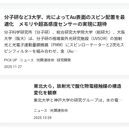
分子研など3大学、光によってAu表面のスピン配置を最
適化 メモリや超高感度センサーの実現に期待
分子科学研究所（分子研）、総合研究大学院大学（総研大）、大阪
大学（阪大）は、分子研の極端紫外光研究施設（UVSOR）の放射
光と光電子運動量顕微鏡（PMM）にスピンローテーターと2次元ス
ピンフィルターを組み合わせ、金（Au…
PICK UP
ニュース
光関連技術
研究開発
2025.11.27
東北大ら，放射光で酸化物電極触媒の構造
変化を観察
東北大学と神戸大学の研究グループは，水の電気
分解が生じる電極と電解液の界面の原子配置が，
ニュース
光関連技術
時間とともに変化していく様子を，放射光を用い
た界面構造解析で明らかにした（ニュースリリー
2025.10.09
ス）。 水の電気分解は環境負荷のないエネルギ…