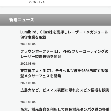
した新製品を追加すると発表した（ニュースリリ
2025.06.24
ース）。 この新…
新着ニュース
Lumibird、Cilas株を売却しレーザー・メガジュール
保守事業を取得
2026.08.06
フラウンホーファーILT、PFASフリーコーティングの
レーザー製造技術を開発
2026.08.06
東京農工大とNICT、テラヘルツ波を95％吸収する薄
型メタサーフェスを開発
2026.08.06
広島大など、ビスマス表面に隠れたスピン偏極を観測
2026.08.06
名大、蛍光寿命を利用して同色蛍光タンパク質の多重