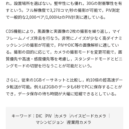
れ，設置場所を選ばない。堅牢性にも優れ，30Gの耐衝撃性を有
すという。フル解像度で3,270コマ/秒の撮影が可能で，PIV測定
で一般的な2,000ペア/1,000HzのPIV計測に適している。
CDS機能により，黒画像と実画像の2枚の撮影を繰り返し，マイ
フレームノイズ除去を行なう。非常にノイズが少なく高ダイナミ
ックレンジの撮影が可能で，PIVやDIC等の画像解析に適してい
る。撮影の目的に応じて，カメラの撮影モードを変更可能で，画
質優先や高速・感度優先等を考慮し，スタンダードモードとビニ
ングモードの切替を行なうことが可能だという。
さらに，従来の1GBイーサネットと比較し，約10倍の超高速デー
タ転送が可能。例えば2GBのデータも6秒でPCに保存することが
でき，データ保存の待ち時間が大幅に短縮できるとしている。
キーワード：
DIC
PIV
カメラ
ハイスピードカメラ
マシンビジョン
産業用カメラ