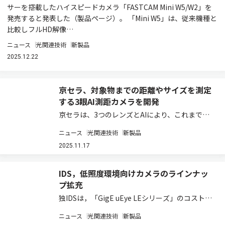
サーを搭載したハイスピードカメラ「FASTCAM Mini W5/W2」を
発売すると発表した（製品ページ）。 「Mini W5」は、従来機種と
比較しフルHD解像…
ニュース
光関連技術
新製品
2025.12.22
京セラ、対象物までの距離やサイズを測定
する3眼AI測距カメラを開発
京セラは、3つのレンズとAIにより、これまでス
テレオカメラでは測定が困難であった細い線状
ニュース
光関連技術
新製品
（細線状）の物体や、金属のような反射する物体
などを認識し、その対象物までの距離やサイズを
2025.11.17
高精度に測定する「3眼AI測距カメラ」を新た…
IDS，低照度環境向けカメラのラインナッ
プ拡充
独IDSは，「GigE uEye LEシリーズ」のコスト効
率に優れたプロジェクト用カメラのラインナップ
ニュース
光関連技術
新製品
に，最先端の「Sony Starvis 2センサー」を搭載