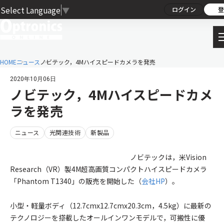
Select Language
▼
ログイン
登
HOME
ニュース
ノビテック，4Mハイスピードカメラを発売
2020年10月06日
ノビテック，4Mハイスピードカメ
ラを発売
ニュース
光関連技術
新製品
ノビテックは，米Vision
Research（VR）製4M超高画質コンパクトハイスピードカメラ
「Phantom T1340」の販売を開始した（
会社HP
）。
小型・軽量ボディ（12.7cmx12.7cmx20.3cm，4.5kg）に最新の
テクノロジーを搭載したオールインワンモデルで，可搬性に優