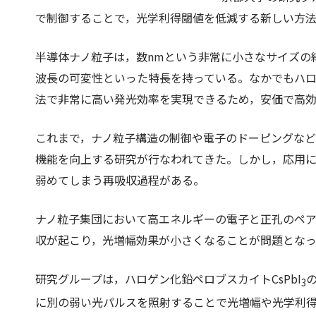
で制御することで，光学利得閾値を低減する新しい方
半導体ナノ粒⼦は，数nmという⾮常に⼩さなサイズの
波⻑の可変性といった特⻑を持っている。なかでもハ
法で⾮常に⾼い発光効率を実現できるため，安価で⾼
これまで，ナノ粒⼦構造の制御や電⼦のドーピングな
機能を向上する研究が⾏なわれてきた。しかし，応⽤に
弱めてしまう再吸収過程がある。
ナノ粒⼦集団において⾼エネルギーの電⼦と正孔のペ
収が起こり，光増幅効果が⼩さくなることが問題とな
研究グループは，ハロゲン化鉛ペロブスカイトCsPbI
3
に別の弱い光パルスを照射することで光増幅や光学利