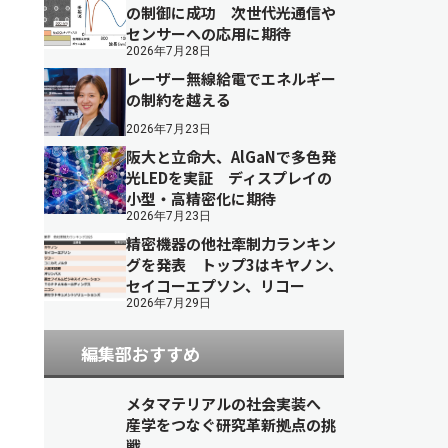
の制御に成功 次世代光通信や
センサーへの応用に期待
2026年7月28日
レーザー無線給電でエネルギー
の制約を越える
2026年7月23日
阪大と立命大、AlGaNで多色発
光LEDを実証 ディスプレイの
小型・高精密化に期待
2026年7月23日
精密機器の他社牽制力ランキン
グを発表 トップ3はキヤノン、
セイコーエプソン、リコー
2026年7月29日
編集部おすすめ
メタマテリアルの社会実装へ
産学をつなぐ研究革新拠点の挑
戦