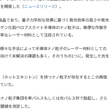
法を開発した（
ニュースリリース
）。
結晶であり，量⼦⼒学的な効果に基づく発光効率の⾼さや発光
ロゲン化鉛ペロブスカイト半導体のナノ粒⼦は，簡便な作製⼿
効率なレーザー材料として注⽬されている。
ど様々な⼿法によって半導体ナノ粒⼦のレーザー材料としての
向けて未解決の課題も多く，そのうちの1つに，発⽣した光を
ア（ホットエキシトン）を持つナノ粒⼦が存在するとこの再吸
っていた。
のナノ粒⼦集団を単パルスもしくは光パルス対で励起し，さら
得閾値を測定した。