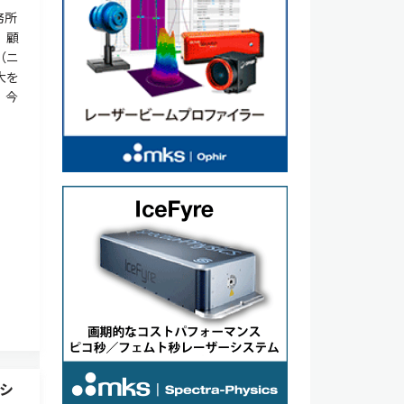
務所
、顧
（ニ
大を
、今
シ