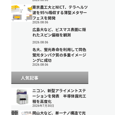
2026.08.06
東京農工大とNICT、テラヘルツ
波を95％吸収する薄型メタサー
フェスを開発
2026.08.06
広島大など、ビスマス表面に隠
れたスピン偏極を観測
2026.08.06
名大、蛍光寿命を利用して同色
蛍光タンパク質の多重イメージ
ングに成功
2026.08.06
人気記事
ニコン、新型アライメントステ
ーションを発表 半導体露光工
程を高度化
2026年7月30日
岡山大など、単一ナノ構造で光