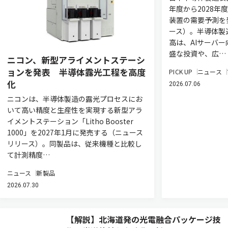
年度から2028年
装置の需要予測を
ース）。半導体製
高は、AIサーバ
盛な投資や、広…
ニコン、新型アライメントステーシ
ョンを発表 半導体露光工程を高度
PICK UP
ニュース
化
2026.07.06
ニコンは、半導体製造の露光プロセスにお
いて高い精度と生産性を実現する新型アラ
イメントステーション「Litho Booster
1000」を2027年1月に発売する（ニュース
リリース）。同製品は、従来機種と比較し
て計測精度…
ニュース
新製品
2026.07.30
【解説】北海道発の光電融合パッケージ技