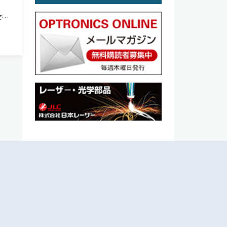
文部
て、
賞し
、社会