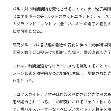
パルス対の時間間隔を変化させることで，ナノ粒⼦集
（エネルギーの等しい2個のホットエキシトン）そして
のグラウンドエキシトン（低エネルギーの電⼦と正孔
とが可能となる。
研究グループは各状態の割合の変化に伴って光学利得
間隔を数⼗ピコ秒あけて照射した場合，励起直後で光
これは，時間遅延を付けたパルス対を照射することで
シトン状態を効率的かつ選択的に⽣成し，増幅された
れるという。
ペロブスカイトナノ粒⼦は作製の簡便さと発光効率の⾼
⽤が期待されている。この研究におけるフェムト秒か
は，短パルスレーザーなどペロブスカイトナノ粒⼦を