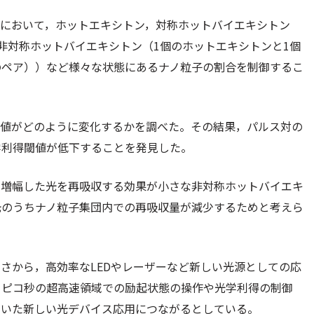
団において，ホットエキシトン，対称ホットバイエキシトン
⾮対称ホットバイエキシトン（1個のホットエキシトンと1個
のペア））など様々な状態にあるナノ粒⼦の割合を制御するこ
閾値がどのように変化するかを調べた。その結果，パルス対の
学利得閾値が低下することを発⾒した。
，増幅した光を再吸収する効果が⼩さな⾮対称ホットバイエキ
光のうちナノ粒⼦集団内での再吸収量が減少するためと考えら
さから，⾼効率なLEDやレーザーなど新しい光源としての応
らピコ秒の超⾼速領域での励起状態の操作や光学利得の制御
⽤いた新しい光デバイス応⽤につながるとしている。