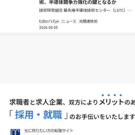
術、半導体競争力強化の鍵となるか
技術研究組合 最先端半導体技術センター（LSTC）が
進める光電融合型パッケージ技術の研究開発は、日本
Editor's Eye
ニュース
光関連技術
の半導体戦略において重要な転換点を示している。ポ
2026.05.05
スト5G時代におけるデータ通信量の爆発的増大と電力
消費の課題に対し、電気…