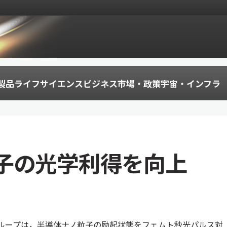
製品
ライフサイエンス
ビジネス
市場・政策
宇宙・インフラ
子の光学利得を向上
ループは，半導体ナノ粒子の励起状態をフェムト秒光パルス対