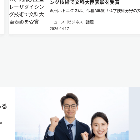
ング技術で文科大臣表彰を受賞
浜松ホトニクスは、令和8年度「科学技術分野の
科学大臣表彰（科学技術賞・開発部門）」におい
ニュース
ビジネス
話題
「内部加工型レーザダイシング技術の開発」で受
2026.04.17
たと発表した（ニュースリリース）。 同表彰は
経済や国民生活の発展に寄与…