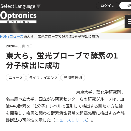
Select Language
▼
ログイン
登
HOME
ニュース
東大ら，蛍光プローブで酵素の1分子検出に成功
2020年03月12日
東大ら，蛍光プローブで酵素の1
分子検出に成功
ニュース
ライフサイエンス
光関連技術
東京大学，理化学研究所，
名古屋市立大学，国立がん研究センターらの研究グループは，血
液中の酵素を「1分子」レベルで区別して検出する新たな方法論
を開発し，疾患と関わる酵素活性異常を超高感度に検出する病態
診断法の可能性を示した（
ニュースリリース
）。