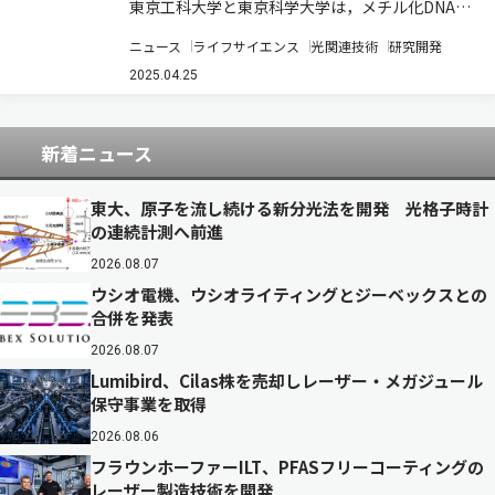
東京工科大学と東京科学大学は，メチル化DNAに
結合するタンパク質に発光タンパク質と蛍光タン
ニュース
ライフサイエンス
光関連技術
研究開発
パク質をそれぞれ融合させた2種類のタンパク質
を用い，がんのバイオマーカーとなるゲノムDNA
2025.04.25
のメチル化レベルを3分以内に迅速測定する…
新着ニュース
東大、原子を流し続ける新分光法を開発 光格子時計
の連続計測へ前進
2026.08.07
ウシオ電機、ウシオライティングとジーベックスとの
合併を発表
2026.08.07
Lumibird、Cilas株を売却しレーザー・メガジュール
保守事業を取得
2026.08.06
フラウンホーファーILT、PFASフリーコーティングの
レーザー製造技術を開発