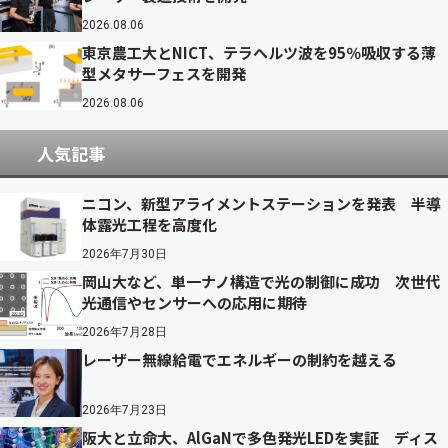
2026.08.06
東京農工大とNICT、テラヘルツ波を95％吸収する薄
型メタサーフェスを開発
2026.08.06
人気記事
ニコン、新型アライメントステーションを発表 半導
体露光工程を高度化
2026年7月30日
岡山大など、単一ナノ構造で光の制御に成功 次世代
光通信やセンサーへの応用に期待
2026年7月28日
レーザー無線給電でエネルギーの制約を越える
2026年7月23日
阪大と立命大、AlGaNで多色発光LEDを実証 ディス