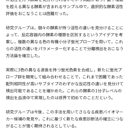
を超える異なる酵素が含まれるサンプル中で，選択的な酵素活性
評価をおこなうことは困難だった。
研究グループは，個々の酵素が持つ活性の違いを見分けることに
よって、反応容器内の酵素の種類を区別するというアイデアを考
案し，複数の異なる色の有機小分子蛍光プローブを用いて，これ
らの活性の違いをパラメーター化することで分離検出をおこなう
方法論を確立した。
実際に3色の異なる波長を持つ蛍光色素を合成し，新たに蛍光プ
ローブ群を開発して組み合わせることで，これまで困難であった
配列相同性が高いサブタイプのわずかな反応性の違いを見分けて
検出可能であることを確かめた。これらの酵素の1分子レベルの
検出を血液中で実現したのは世界で初めてのことだという。
研究グループは今後，この手法を用いてさらなる疾患バイオマー
カー候補の発見や，これに基づく新たな疾患診断法の確立につな
がることが強く期待されるとしている。