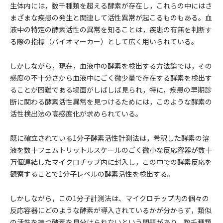
生体内には，数千種類を超える酵素が存在し，これらの中にはさ
まざまな疾患の発生と関連して活性異常が起こるものもある。血
液中の特定の酵素活性の異常を知ることは，疾患の有無を判断す
る際の指標（バイオマーカー）として広く用いられている。
しかしながら，現在，血液中の酵素を検出する方法論では，その
感度の不十分さから血液中にごく微少量で存在する酵素を検出す
ることが困難である場面がしばしば見られ，特に，疾患の早期診
断に関わる酵素活性異常を見つけるためには，このような酵素の
活性検出法の高感度化が求められている。
既に確立されている1分子酵素活性計測法は，希釈した酵素の溶
液を数十フェムトリットルスケールのごく微小な反応容器が数十
万個連結したマイクロチップ内に封入し，この中での酵素反応を
観察することで1分子レベルの酵素活性を検出する。
しかしながら，この1分子計測法は、マイクロチップ内の個々の
反応容器にどのような酵素が導入されているかが分からず，類似
の活性を持つ酵素を見分けられないという問題があり，数千種類