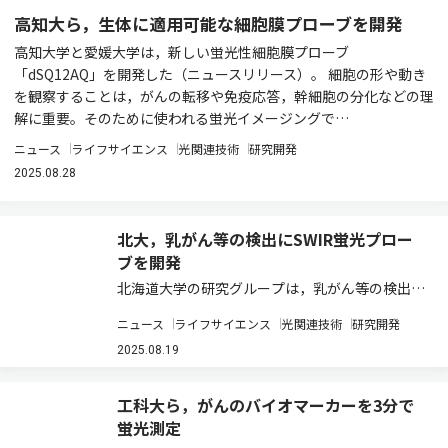
高知大ら，生体に適用可能な細胞膜プローブを開発
高知大学と愛媛大学は，新しい蛍光性細胞膜プローブ
「dSQ12AQ」を開発した（ニュースリリース）。 細胞の形や動き
を観察することは，がんの転移や免疫応答，幹細胞の分化などの理
解に重要。そのために使われる蛍光イメージングで…
ニュース
ライフサイエンス
光関連技術
研究開発
2025.08.28
北大，乳がん等の検出にSWIR蛍光プロー
ブを開発
北海道大学の研究グループは，乳がん等の検出の
ための蛍光プローブ（機能性試薬）を開発した
ニュース
ライフサイエンス
光関連技術
研究開発
（ニュースリリース）。 がんを早期かつ正確に検
出することは，患者の生存率や治療効果を高める
2025.08.19
ために非常に重要。広く使用されている画像診
断…
工科大ら，がんのバイオマーカーを3分で
蛍光測定