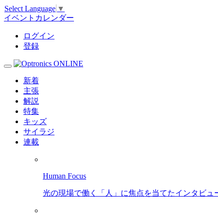
Select Language
▼
イベントカレンダー
ログイン
登録
新着
主張
解説
特集
キッズ
サイラジ
連載
Human Focus
光の現場で働く「人」に焦点を当てたインタビュ