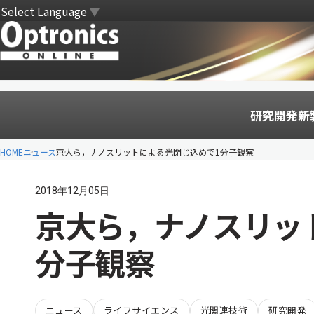
Select Language
▼
研究開発
新
HOME
ニュース
京大ら，ナノスリットによる光閉じ込めで1分子観察
2018年12月05日
京大ら，ナノスリッ
分子観察
ニュース
ライフサイエンス
光関連技術
研究開発