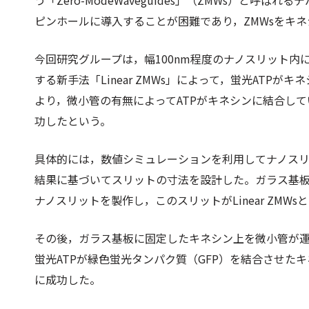
う「Zero-ModeWaveguides」（ZMWs）と
ピンホールに導入することが困難であり，ZMWsをキ
今回研究グループは，幅100nm程度のナノスリット内
する新手法「Linear ZMWs」によって，蛍光AT
より，微小管の有無によってATPがキネシンに結合し
功したという。
具体的には，数値シミュレーションを利用してナノス
結果に基づいてスリットの寸法を設計した。ガラス基
ナノスリットを製作し，このスリットがLinear ZMW
その後，ガラス基板に固定したキネシン上を微小管が
蛍光ATPが緑色蛍光タンパク質（GFP）を結合させた
に成功した。