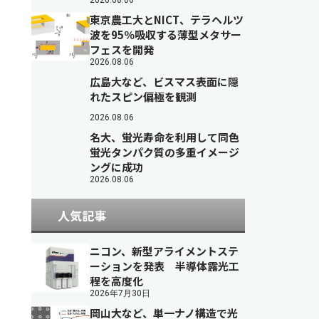
2026.08.06
東京農工大とNICT、テラヘルツ
波を95％吸収する薄型メタサー
フェスを開発
2026.08.06
広島大など、ビスマス表面に隠
れたスピン偏極を観測
2026.08.06
名大、蛍光寿命を利用して同色
蛍光タンパク質の多重イメージ
ングに成功
2026.08.06
人気記事
ニコン、新型アライメントステ
ーションを発表 半導体露光工
程を高度化
2026年7月30日
岡山大など、単一ナノ構造で光