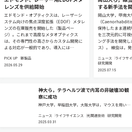
レンズを供給開始
する新手法を
エドモンド・オプティクスは、レーザーシ
岡山大学，甲南大
ステム向けの焦点深度拡張（EDOF）メタレ
（Caenorhabdi
ンズの在庫販売を開始した（製品ペー
保持したまま連続
ジ）。これまで高度なメタオプティクス
を三次元的に可視
は、その専門性の高さからカスタム開発に
ング手法を開発し
よる対応が一般的であり、導入には…
ス）。 線虫は，
PICK UP
新製品
ニュース
ライフサ
研究開発
2026.05.29
2025.07.15
神大ら，テラヘルツ波で内耳の非破壊3D観
察に成功
神戸大学，早稲田大学，大阪大学は，マウスを用いた
実験により，テラヘルツ波を利用して，音をつかさど
ニュース
ライフサイエンス
光関連技術
研究開発
る耳の器官である「内耳蝸牛」のマイクロメートルス
2025.03.31
ケールの小さな内部構造を3次元で非破壊観察するこ
とに世界で初めて成功した（ニ…