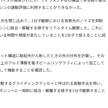
呼ばれるデバイスが開発されたが，フィラメント状の構造である微小管は
ネシンの運動評価に利用することができなかった。
に光を閉じ込めて，1分子観察における背景光のノイズを抑制
Pがキネシンに結合・解離する様子をリアルタイム観察した。これに
ている時間や頻度が変化していることを1分子で捉えることに成
リット構造に励起光が入射したときの光の分布を計算し，その
板上のアルミ薄膜を電子ビームリソグラフィによって加工して
sとして機能することを確認した。
運動するグライディングアッセイと呼ばれる実験手法を用い，
キネシンへと一時的に結合・解離する様子を1分子観察すること