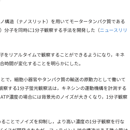
ナノ構造（ナノスリット）を用いてモータータンパク質である
P）分子を同時に1分子観察する手法を開発した（
ニュースリリ
様子をリアルタイムで観察することができるようになり，キネ
結合時間が変化することを明らかにした。
ことで，細胞小器官やタンパク質の輸送の原動力として働いて
観察する1分子蛍光観察法は，キネシンの運動機構を計測する
ATP濃度の場合には背景光のノイズが大きくなり，1分子観察
込めることでノイズを抑制し，より高い濃度の1分子観察を行な