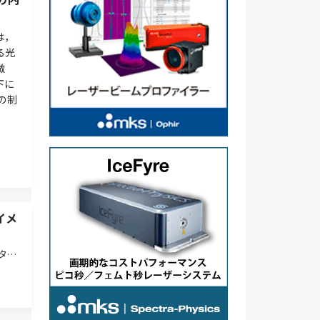
は，
る光
微
下に
の制
イメ
タ
発光
，あ
に対