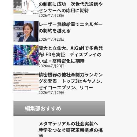
の制御に成功 次世代光通信や
センサーへの応用に期待
2026年7月28日
レーザー無線給電でエネルギー
の制約を越える
2026年7月23日
阪大と立命大、AlGaNで多色発
光LEDを実証 ディスプレイの
小型・高精密化に期待
2026年7月23日
精密機器の他社牽制力ランキン
グを発表 トップ3はキヤノン、
セイコーエプソン、リコー
2026年7月29日
編集部おすすめ
メタマテリアルの社会実装へ
産学をつなぐ研究革新拠点の挑
戦