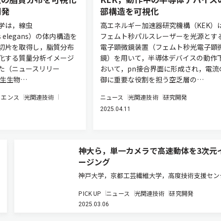
開発
部構造を可視化
学は，線虫
高エネルギー加速器研究機構（KEK）
tis elegans）の体内構造を
フェムト秒パルスレーザーを光源とす
切片を取得し，脂質分布
電子顕微鏡装置（フェムト秒光電子顕
化する質量分析イメージ
鏡）を用いて，半導体デバイスの動作
た（ニュースリリー
おいて，pn接合界面に形成され，電流
発生生物…
御に重要な役割を担う空乏層の…
イエンス
光関連技術
ニュース
光関連技術
研究開発
2025.04.11
神大ら，単一カメラで高速動体を3次元
ージング
神戸大学，京都工芸繊維大学，高度技術支援セン
ー，産業技術総合研究所は，レーザーを用いずに
PICK UP
ニュース
光関連技術
研究開発
ダイオード（LED）からの光や自然光による照明
2025.03.06
るいは物体自体が発する光など可干渉性の低い光
して，単一のカメラを用いて高…