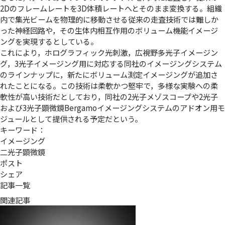
2Dのフレームレートを3D体積レートへとそのまま変換する。組織
内で集光ビームを物理的に移動させる従来の走査技術では難しか
った神経回路や，その生体内相互作用のボリューム機能イメージ
ングを実現するとしている。
これにより，ホログラフィック光刺激，広視野多光子イメージン
グ，3光子イメージング用に対応する同社のイメージングシステム
のラインナップに，新たにボリューム測定イメージングが追加さ
れたことになる。この技術は柔軟かつ堅牢で，多様な実験への柔
軟性が高い技術だとしており，同社の2光子メゾスコープや2光子
および3光子顕微鏡Bergamoイメージングシステムのアドオン用モ
ジュールとして提供される予定だという。
キーワード：
イメージング
二光子顕微鏡
ポスト
シェア
記事一覧
関連記事