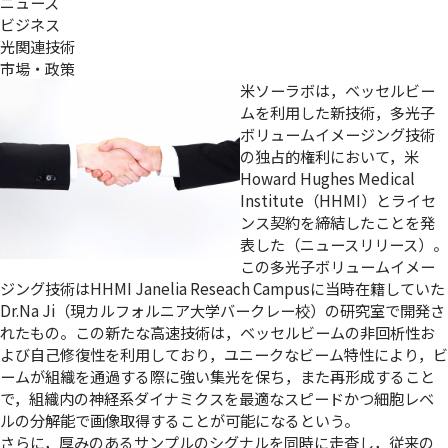
ニュース
ビジネス
光関連技術
市場・政策
米ソーラボは，ベッセルビー
ムを利用した新技術，多光子
ボリュームイメージング技術
の独占的権利において，米
Howard Hughes Medical
Institute（HHMI）とライセ
ンス契約を締結したことを発
表した（
ニュースリリース
）。
この多光子ボリュームイメー
ジング技術はHHMI Janelia Reseach Campusに当時在籍していた
Dr.Na Ji（現カルフォルニア大学バークレー校）の研究室で開発さ
れたもの。この新たな高速技術は，ベッセルビームの非回析性お
よび自己修復性を利用しており，ユニークなビーム特性により，ビ
ームが組織を通過する際に強い集光を保ち，また再形成すること
で，組織内の神経系ダイナミクスを最適なスピードかつ細胞レベ
ルの分解能で画像取得することが可能になるという。
さらに，厚みのあるサンプルのシグナルを同時に走査し，従来の