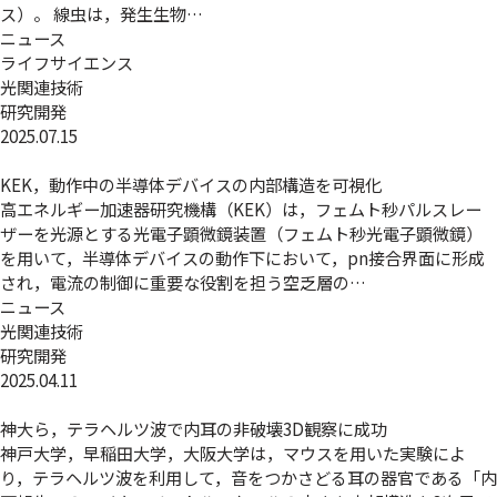
ス）。 線虫は，発生生物…
ニュース
ライフサイエンス
光関連技術
研究開発
2025.07.15
KEK，動作中の半導体デバイスの内部構造を可視化
高エネルギー加速器研究機構（KEK）は，フェムト秒パルスレー
ザーを光源とする光電子顕微鏡装置（フェムト秒光電子顕微鏡）
を用いて，半導体デバイスの動作下において，pn接合界面に形成
され，電流の制御に重要な役割を担う空乏層の…
ニュース
光関連技術
研究開発
2025.04.11
神大ら，テラヘルツ波で内耳の非破壊3D観察に成功
神戸大学，早稲田大学，大阪大学は，マウスを用いた実験によ
り，テラヘルツ波を利用して，音をつかさどる耳の器官である「内