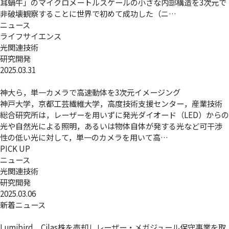
耳蝸牛」のマイクロメートルスケールの小さな内部構造を3次元で
非破壊観察することに世界で初めて成功した（ニ…
ニュース
ライフサイエンス
光関連技術
研究開発
2025.03.31
神大ら，単一カメラで高速動体を3次元イメージング
神戸大学，京都工芸繊維大学，高度技術支援センター，産業技術
総合研究所は，レーザーを用いずに発光ダイオード（LED）からの
光や自然光による照明，あるいは物体自体が発する光など可干渉
性の低い光に対して，単一のカメラを用いて高…
PICK UP
ニュース
光関連技術
研究開発
2025.03.06
新着ニュース
Lumibird、Cilas株を売却しレーザー・メガジュール保守事業を取