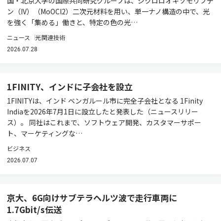
国・北京大学の国際共同研究グループは、ジクロロオキソモリブデ
ン（IV）（MoOCl2）二次元材料を用い、単一ナノ構造の中で、光
を強く「集める」働きと、特定の色の光…
ニュース
光関連技術
2026.07.28
1FINITY、インドに子会社を設立
1FINITYは、インド ベンガルール市に完全子会社となる 1Finity
Indiaを2026年7月1日に設立したと発表した（ニュースリリー
ス）。 同社はこれまで、ソフトウェア開発、カスタマーサポー
ト、マーケティングな…
ビジネス
2026.07.07
京大、6G向けサブテラヘルツ波で走行車両に
1.7Gbit/s伝送