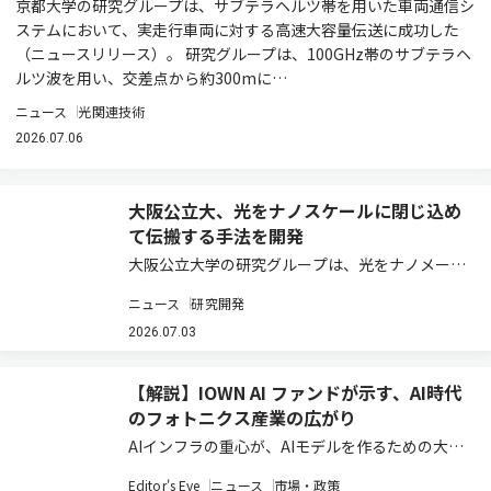
京都大学の研究グループは、サブテラヘルツ帯を用いた車両通信シ
ステムにおいて、実走行車両に対する高速大容量伝送に成功した
（ニュースリリース）。 研究グループは、100GHz帯のサブテラヘ
ルツ波を用い、交差点から約300mに…
ニュース
光関連技術
2026.07.06
大阪公立大、光をナノスケールに閉じ込め
て伝搬する手法を開発
大阪公立大学の研究グループは、光をナノメート
ルスケールに閉じ込めて伝搬する「表面プラズモ
ニュース
研究開発
ンポラリトン（SPP）」を可視化する新しい手法
を開発した（ニュースリリース）。 近年、AIやデ
2026.07.03
ータ通信の発展に伴い、より高速で低消費…
【解説】IOWN AI ファンドが示す、AI時代
のフォトニクス産業の広がり
AIインフラの重心が、AIモデルを作るための大規
模な設備から、完成したAIを現場に近い場所で動
Editor's Eye
ニュース
市場・政策