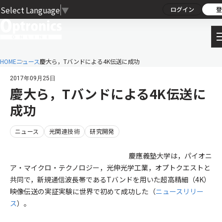
Select Language
▼
ログイン
登
HOME
ニュース
慶大ら，Tバンドによる4K伝送に成功
2017年09月25日
慶大ら，Tバンドによる4K伝送に
成功
ニュース
光関連技術
研究開発
慶應義塾大学は，パイオニ
ア・マイクロ・テクノロジー，光伸光学工業，オプトクエストと
共同で，新規通信波長帯であるTバンドを用いた超高精細（4K）
映像伝送の実証実験に世界で初めて成功した（
ニュースリリー
ス
）。