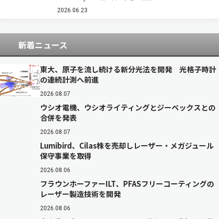
かす仕組みへ移りつつある。NTTなどが2026年6
月10日付で発表した投資ファンド「IOWN AI
2026.06.23
Fund」（関連記事）が注…
新着ニュース
東大、原子を流し続ける新分光法を開発 光格子時計
の連続計測へ前進
2026.08.07
ウシオ電機、ウシオライティングとジーベックスとの
合併を発表
2026.08.07
Lumibird、Cilas株を売却しレーザー・メガジュール
保守事業を取得
2026.08.06
フラウンホーファーILT、PFASフリーコーティングの
レーザー製造技術を開発
2026.08.06