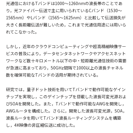
光通信におけるTバンドは1000～1260nmの波長帯のことであ
り，光ファイバー伝送で主に用いられているCバンド（1530～
1565nm）やLバンド（1565～1625nm）と比較して伝送損失が
大きく長距離伝送が難しいため，これまで光通信用途には用いら
れてこなかった。
しかし，近年のクラウドコンピューティングや超高精細映像サー
ビスの普及により，データセンタネットワークやアクセスネット
ワークなど数十キロメートル以下の中・短距離光通信技術の需要
が急速に高まっており，50GHz間隔で1000以上の波長チャネル
数を確保可能なTバンドの活用が期待されている。
研究では，量子ドット技術を用いてTバンドで動作可能なゲイン
チップを実現し，このゲインチップを搭載した波長可変光源およ
びSOAを開発した。また，Tバンドで動作可能なAWGを開発し，
AWGルータを構成した。さらに，開発した波長可変光源，SOA，
波長ルータを用いてTバンド波長ルーティングシステムを構築
し，4K映像の非圧縮伝送に成功した。