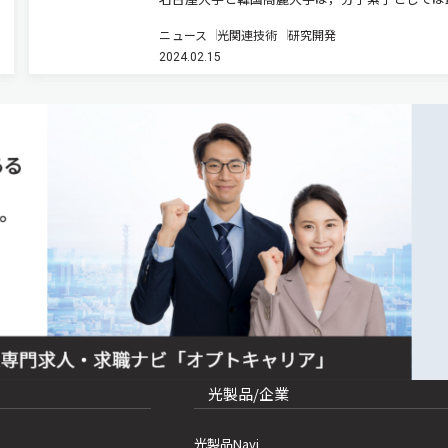
の熱起電力を持つ熱電変換デバイスを新たに開発
ニュース
光関連技術
研究開発
（ニュースリリース）。 ゼーベック効果を利用
2024.02.15
電変換素子の毒性や資源の希少性の問題を解決す
子熱電素子として，Ru錯体…
光製品/企業
光製品Navi