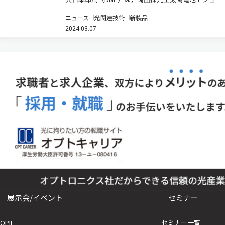
ルの発電量を向上させる「DNP太陽光発電所用反射シ
ニュース
光関連技術
新製品
ート」の提供を開始すると発表した（ニュースリリー
2024.03.07
ス）。 太陽光発電は，運転開始から約10年が経過した
発電所が増え，主要部…
展示会/イベント
セミナー
OPIE
セミナー一覧