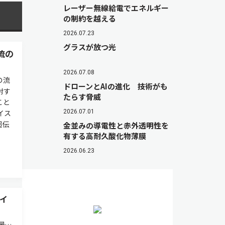
レーザー無線給電でエネルギー
の制約を越える
2026.07.23
グラスが放つ光
流の
2026.07.08
の流
ドローンとAIの進化 技術がも
射す
たらす脅威
こと
イス
2026.07.01
超伝
金並みの導電性と赤外透明性を
有する高耐久酸化物薄膜
2026.06.23
イ
最高