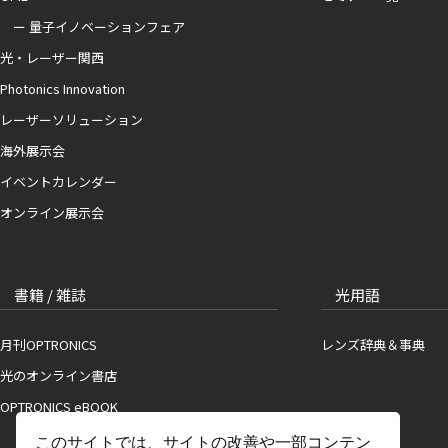
ー 量子イノベーションフェア
光・レーザー関西
Photonics Innovation
レーザーソリューション
海外展示会
イベントカレンダー
オンライン展示会
書籍 / 雑誌
光用語
月刊OPTRONICS
レンズ辞典＆事典
光のオンライン書店
OPTRONICS eBOOK
このサイトでは、サイトの改善や一部コンテン