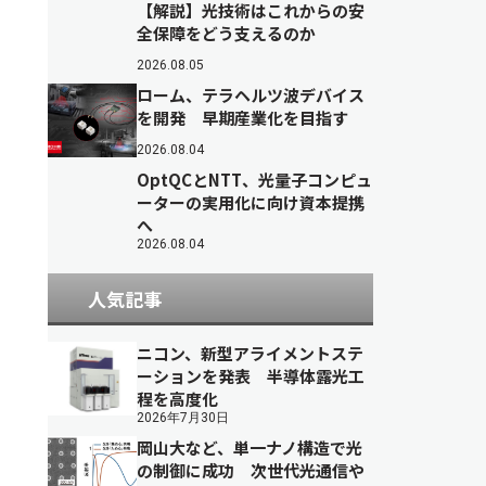
【解説】光技術はこれからの安
全保障をどう支えるのか
2026.08.05
ローム、テラヘルツ波デバイス
を開発 早期産業化を目指す
2026.08.04
OptQCとNTT、光量子コンピュ
ーターの実用化に向け資本提携
へ
2026.08.04
人気記事
ニコン、新型アライメントステ
ーションを発表 半導体露光工
程を高度化
2026年7月30日
岡山大など、単一ナノ構造で光
の制御に成功 次世代光通信や