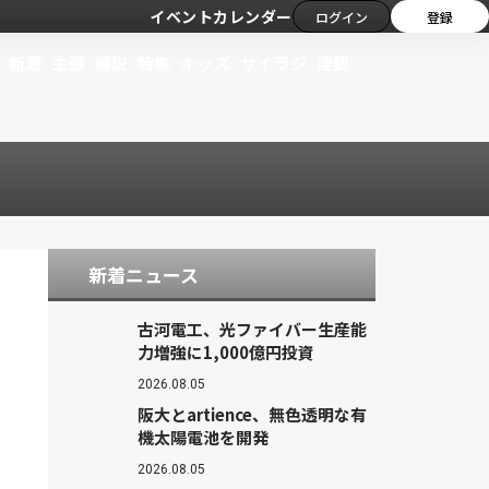
イベントカレンダー
ログイン
登録
新着
主張
解説
特集
キッズ
サイラジ
連載
新着ニュース
古河電工、光ファイバー生産能
力増強に1,000億円投資
2026.08.05
阪大とartience、無色透明な有
機太陽電池を開発
2026.08.05