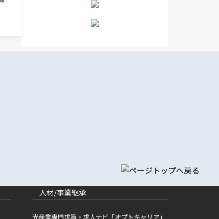
した
した熱
る分
人材/事業継承
光産業専門求職・求人ナビ「オプトキャリア」