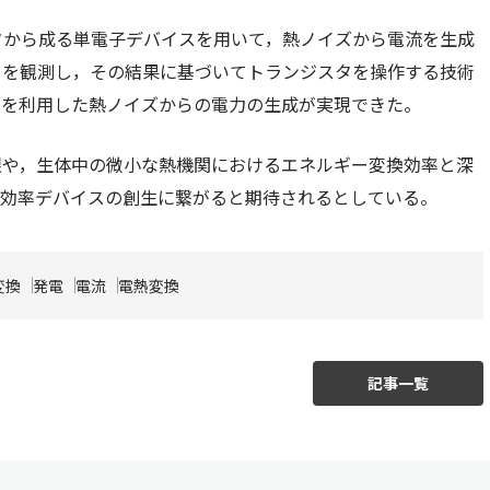
タから成る単電子デバイスを用いて，熱ノイズから電流を生成
きを観測し，その結果に基づいてトランジスタを操作する技術
」を利用した熱ノイズからの電力の生成が実現できた。
限や，生体中の微小な熱機関におけるエネルギー変換効率と深
高効率デバイスの創生に繋がると期待されるとしている。
変換
発電
電流
電熱変換
記事一覧