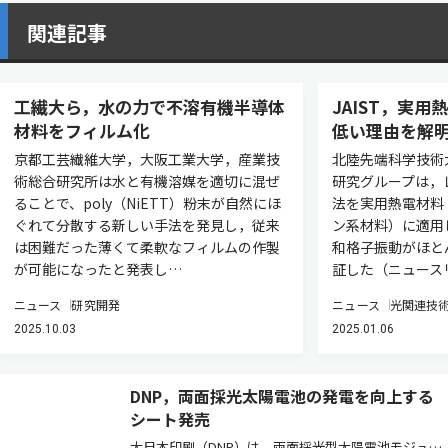
関連記事
工繊大ら，水の力で不溶有機半導体
JAIST，実
材料をフィルム化
低い理由を解
京都工芸繊維大学，大阪工業大学，産業技
北陸先端科学技術大
術総合研究所は水と有機溶媒を適切に混ぜ
研究グループは，
ることで、poly（NiETT）粉末が自然にほ
法を実用熱電材料
ぐれて分散する新しい手法を発見し，従来
ン系材料）に適用
は困難だった薄くて柔軟なフィルムの作製
和格子振動がほと
が可能になったと発表し…
証した（ニュース
ニュース
研究開発
ニュース
光関連技
2025.10.03
2025.01.06
DNP，両面採光太陽電池の発電を向上する
シート発売
大日本印刷（DNP）は，両面採光型太陽電池モジュー