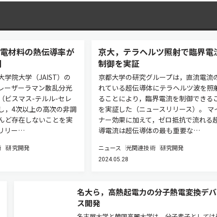
用熱電材料の熱伝導率が
京大，テラヘルツ照射で臨界電
明
制御を実証
学院大学（JAIST）の
京都大学の研究グループは，直流電流
レーザーラマン散乱分光
れている超伝導体にテラヘルツ波を照
（ビスマス-テルル-セレ
ることにより，臨界電流を制御できる
し，4次以上の高次の非調
を実証した（ニュースリリース）。 マ
んど存在しないことを実
ナー効果に加えて，ゼロ抵抗で流れる
リリー…
導電流は超伝導体の最も重要な…
術
研究開発
ニュース
光関連技術
研究開発
2024.05.28
名大ら，高熱起電力の分子熱電変換デバ
ス開発
名古屋大学と韓国高麗大学は，分子素子としては