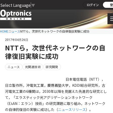
Select Language
▼
ログイン
登
HOME
ニュース
NTTら，次世代ネットワークの自律復旧実験に成功
2017年04月26日
NTTら，次世代ネットワークの自
律復旧実験に成功
ニュース
光関連技術
研究開発
日本電信電話（NTT），
日立製作所，沖電気工業，慶應義塾大学，KDDI総合研究所，古
河電気工業の6機関は，2030年以降を見据えた先進的な研究とし
て，「エラスティック光アグリゲーションネットワーク
（EλAN：エラン）技術」の研究課題に取り組み，ネットワーク
の自律的復旧の実験に成功した（
ニュースリリース
）。