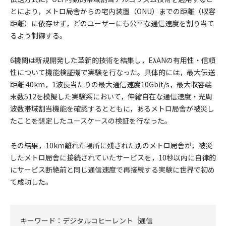
とにより，メトロ局舎からの宅内装置（ONU）までの距離（収容
距離）に依存せず，どのユーザーにも公平な通信速度を割り当て
るよう制御する。
6機関は新規開発した革新的技術を結集し，EλANの有用性・信頼
性について機能検証機で実験を行なった。具体的には，最大伝送
距離 40km，1波長当たりの最大通信速度10Gbit/s，最大収容端
末数512を模擬した実験系において，伸縮自在な通信速度・光周
波数帯域割当機能を確認するとともに，あるメトロ局舎が被災し
たことを想定したユースケースの検証を行なった。
その結果，10km離れた場所に残された別のメトロ局舎が，被災
したメトロ局舎に接続されていたサービスを，10秒以内に自律的
にサービス断絶前と同じ通信速度で再接続する実験に世界で初め
て成功した。
キーワード：
デジタルコヒーレント
通信