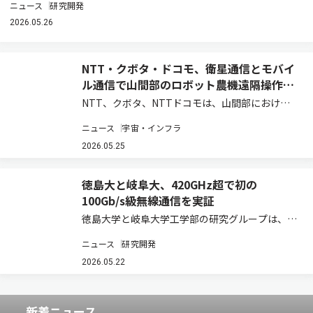
ニュース
研究開発
2026.05.26
NTT・クボタ・ドコモ、衛星通信とモバイ
ル通信で山間部のロボット農機遠隔操作を
実証
NTT、クボタ、NTTドコモは、山間部における
ロボット農機の遠隔操作・遠隔監視時の通信安定
ニュース
宇宙・インフラ
化と映像伝送の継続性を実現する共同実証実験を
実施し、モバイル通信と衛星通信を組み合わせた
2026.05.25
通信制御、および映像制御技術の有効性を確認…
徳島大と岐阜大、420GHz超で初の
100Gb/s級無線通信を実証
徳島大学と岐阜大学工学部の研究グループは、光
ファイバー接続マイクロ光コムを用いたテラヘル
ニュース
研究開発
ツ波生成と多値変調技術を組み合わせたマイクロ
光コム駆動型テラヘルツ通信システムを開発した
2026.05.22
（ニュースリリース）。 次世代移動通信システ…
新着ニュース