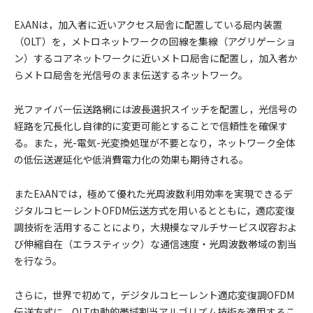
EλANは，加入者に近いアクセス局舎に配置している局内装置
（OLT）を，メトロネットワークの回線を集線（アグリゲーショ
ン）するコアネットワークに近いメトロ局舎に配置し，加入者か
らメトロ局舎を光信号のまま伝送するネットワーク。
光ファイバー伝送路網には波長選択スイッチを配置し，光信号の
経路を冗長化し自律的に変更可能とすることで信頼性を確保す
る。また，光-電気-光変換処理が不要となり，ネットワーク全体
の低伝送遅延化や低消費電力化の効果も期待される。
またEλANでは，極めて優れた光周波数利用効率を実現できるデ
ジタルコヒーレントOFDM伝送方式を用いるとともに，適応変復
調技術を活用することにより，大規模なマルチサービス収容およ
び伸縮自在（エラスティック）な通信速度・光周波数帯域の割当
を行なう。
さらに，世界で初めて，デジタルコヒーレント適応変復調OFDM
伝送方式に，OLT内動的帯域割当アルゴリズム技術を適用するこ