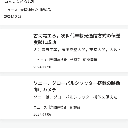
高まっている120…
ニュース
光関連技術
新製品
2024.10.23
古河電工ら，次世代車載光通信方式の伝送
実験に成功
古河電気工業，慶應義塾大学，東京大学，大阪大
学は，高度自動運転に必要となる次世代の車載ネ
ニュース
光関連技術
新製品
研究開発
ットワークアーキテクチャであるセントラル＆ゾ
ーン方式に対応し，高信頼，低伝送遅延の車載光
2024.09.20
ネットワーク「SiPhON」のコンセプト実証…
ソニー，グローバルシャッター搭載の映像
向けカメラ
ソニーは，グローバルシャッター機能を備えた
2/3型3板式4Kイメージセンサーを搭載し，小型
ニュース
光関連技術
新製品
軽量で設置場所の自由度の高いマルチパーパスカ
メラ「HDC-P50A」と，その関連オプションライ
2024.09.06
センスを発売すると発表した（ニュース…