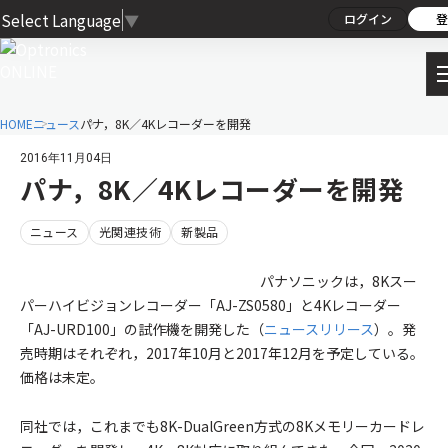
Select Language
▼
ログイン
登
HOME
ニュース
パナ，8K／4Kレコーダーを開発
2016年11月04日
パナ，8K／4Kレコーダーを開発
ニュース
光関連技術
新製品
パナソニックは，8Kスー
パーハイビジョンレコーダー「AJ-ZS0580」と4Kレコーダー
「AJ-URD100」の試作機を開発した（
ニュースリリース
）。発
売時期はそれぞれ，2017年10月と2017年12月を予定している。
価格は未定。
同社では，これまでも8K-DualGreen方式の8Kメモリーカードレ