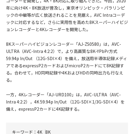
コーダーを開発し，4K・8K対応に取り組んできた。今回，2020
年に向け4K・8K放送が普及し，東京オリンピック・パラリンピ
ックの中継等が広く放送されることを見据え，AVC Intraコーデ
ックに対応するなど，さらに実用性を高めた8Kスーパーハイビジ
ョンレコーダーと4Kレコーダーを開発した。
8Kスーパーハイビジョンレコーダー「AJ-ZS0580」は，AVC-
ULTRA（AVC-Intra 4:2:2）で，より高画質な8K-YPbPr方式
59.94p In/Out （12G-SDI×4）を備え，放送用半導体記録メディ
アであるexpressP2カードおよびmicroP2カードにて8K記録す
る。合わせて，HD同時記録や4KおよびHDの同時出力も行なえ
る。
一方，4Kレコーダー「AJ-URD100」は，AVC-ULTRA（AVC-
Intra 4:2:2），4K 59.94p In/Out （12G-SDI×1/3G-SDI×4）を
備え，expressP2カードに4K記録する。
キーワード：
4K
8K