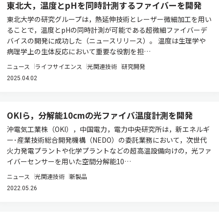
東北大，温度とpHを同時計測するファイバーを開発
東北大学の研究グループは，熱延伸技術とレーザー微細加工を用い
ることで，温度とpHの同時計測が可能である超微細ファイバーデ
バイスの開発に成功した（ニュースリリース）。 温度は生理学や
病理学上の生体反応において重要な役割を担…
ニュース
ライフサイエンス
光関連技術
研究開発
2025.04.02
OKIら，分解能10cmの光ファイバ温度計測を開発
沖電気工業株（OKI），中国電力，電力中央研究所は，新エネルギ
ー･産業技術総合開発機構（NEDO）の委託業務において，次世代
火力発電プラントや化学プラントなどの超高温設備向けの，光ファ
イバーセンサーを用いた空間分解能10…
ニュース
光関連技術
新製品
2022.05.26