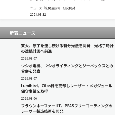
型音響計測器）により，超高密度多点の火山性地
ニュース
光関連技術
研究開発
震モニタリングが行なえることを初めて示した
（ニュースリリース）。 光ファイバーケーブルの
2021.03.22
一端にDASを接続するだけで，数十kmにわ…
新着ニュース
東大、原子を流し続ける新分光法を開発 光格子時計
の連続計測へ前進
2026.08.07
ウシオ電機、ウシオライティングとジーベックスとの
合併を発表
2026.08.07
Lumibird、Cilas株を売却しレーザー・メガジュール
保守事業を取得
2026.08.06
フラウンホーファーILT、PFASフリーコーティングの
レーザー製造技術を開発