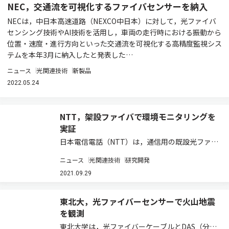
NEC，交通流を可視化するファイバセンサーを納入
NECは，中日本高速道路（NEXCO中日本）に対して，光ファイバ
センシング技術やAI技術を活用し，車両の走行時における振動から
位置・速度・進行方向といった交通流を可視化する高精度監視シス
テムを本年3月に納入したと発表した…
ニュース
光関連技術
新製品
2022.05.24
NTT，架設ファイバで環境モニタリングを
実証
日本電信電話（NTT）は，通信用の既設光ファイ
バケーブルをセンサーとして利活用し，光ファイ
ニュース
光関連技術
研究開発
バに加わる振動を極めて高精度に測定する技術を
実証した（ニュースリリース）。 通信用の既設光
2021.09.29
ファイバケーブルをセンサとして利活用し，…
東北大，光ファイバーセンサーで火山地震
を観測
東北大学は，光ファイバーケーブルとDAS（分散