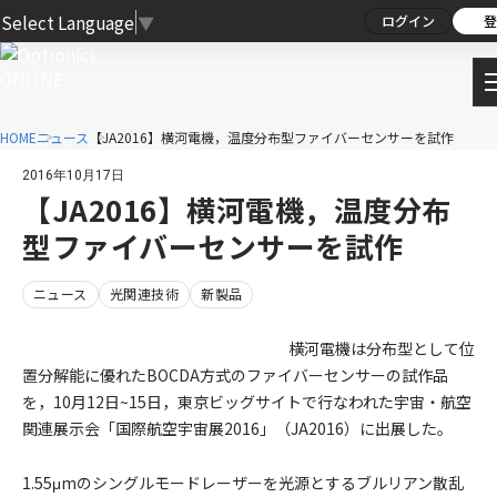
Select Language
▼
ログイン
登
HOME
ニュース
【JA2016】横河電機，温度分布型ファイバーセンサーを試作
2016年10月17日
【JA2016】横河電機，温度分布
型ファイバーセンサーを試作
ニュース
光関連技術
新製品
横河電機は分布型として位
置分解能に優れたBOCDA方式のファイバーセンサーの試作品
を，10月12日~15日，東京ビッグサイトで行なわれた宇宙・航空
関連展示会「国際航空宇宙展2016」（JA2016）に出展した。
1.55μmのシングルモードレーザーを光源とするブルリアン散乱