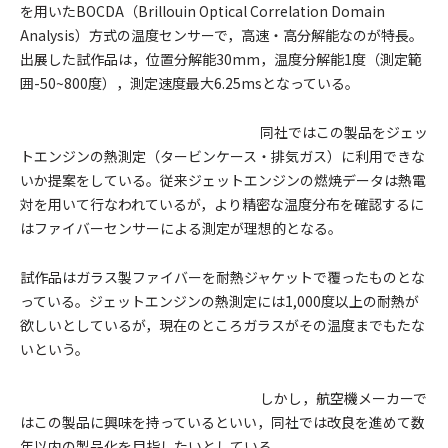
を用いたBOCDA（Brillouin Optical Correlation Domain
Analysis）方式の温度センサーで，高速・高分解能なのが特長。
出展した試作品は，位置分解能30mm，温度分解能1度（測定範
囲-50~800度），測定速度最大6.25msとなっている。
同社ではこの製品をジェッ
トエンジンの熱測定（タービンケース・排気ガス）に利用できな
いか提案をしている。従来ジェットエンジンの燃焼データは熱電
対を用いて行なわれているが，より精密な温度分布を確認するに
はファイバーセンサーによる測定が理想的となる。
試作品はガラス製ファイバーを耐熱ジャケットで覆ったものとな
っている。ジェットエンジンの熱測定には1,000度以上の耐熱が
欲しいとしているが，現在のところガラスがその温度までもたな
いという。
しかし，航空機メーカーで
はこの製品に興味を持っているといい，同社では改良を進めて数
年以内の製品化を目指したいとしている。