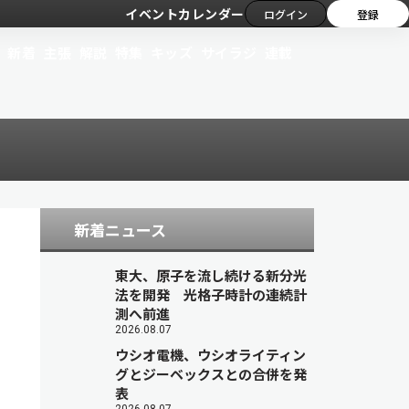
イベントカレンダー
ログイン
登録
新着
主張
解説
特集
キッズ
サイラジ
連載
新着ニュース
東大、原子を流し続ける新分光
法を開発 光格子時計の連続計
測へ前進
2026.08.07
ウシオ電機、ウシオライティン
グとジーベックスとの合併を発
表