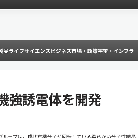
製品
ライフサイエンス
ビジネス
市場・政策
宇宙・インフラ
機強誘電体を開発
グループは，球状有機分子が回転している柔らかい分子性結晶