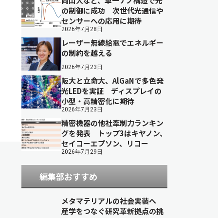
岡山大など、単一ナノ構造で光
の制御に成功 次世代光通信や
センサーへの応用に期待
2026年7月28日
レーザー無線給電でエネルギー
の制約を越える
2026年7月23日
阪大と立命大、AlGaNで多色発
光LEDを実証 ディスプレイの
小型・高精密化に期待
2026年7月23日
精密機器の他社牽制力ランキン
グを発表 トップ3はキヤノン、
セイコーエプソン、リコー
2026年7月29日
編集部おすすめ
メタマテリアルの社会実装へ
産学をつなぐ研究革新拠点の挑