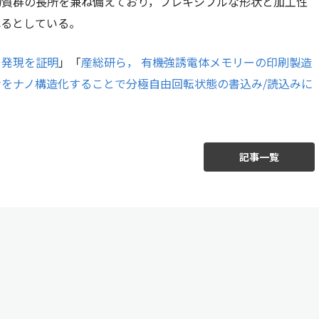
物質群の長所を兼ね備えており，フレキシブルな形状と加工性
れるとしている。
」発現を証明
」「
産総研ら， 有機強誘電体メモリーの印刷製造
をナノ構造化することで分極自由回転状態の書込み/読込みに
記事一覧