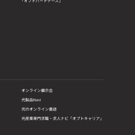
「オプトパートナーズ」
オンライン展示会
光製品Navi
光のオンライン書店
光産業専門求職・求人ナビ「オプトキャリア」