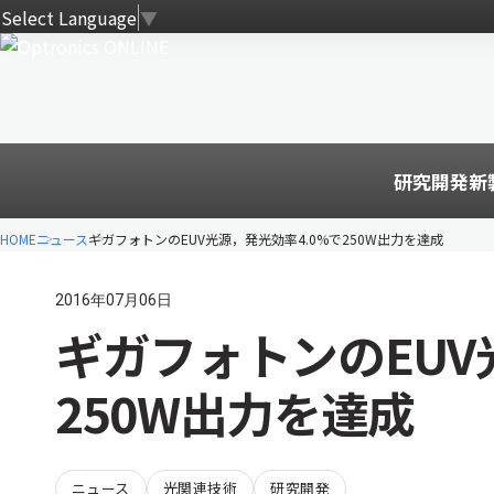
Select Language
▼
研究開発
新
HOME
ニュース
ギガフォトンのEUV光源，発光効率4.0%で250W出力を達成
2016年07月06日
ギガフォトンのEUV
250W出力を達成
ニュース
光関連技術
研究開発