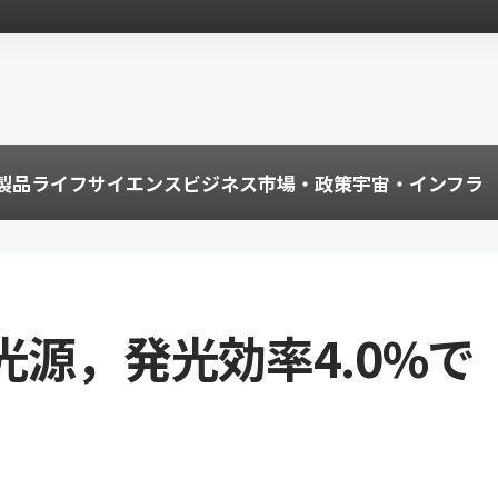
製品
ライフサイエンス
ビジネス
市場・政策
宇宙・インフラ
光源，発光効率4.0%で