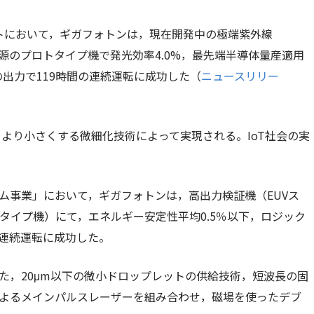
クトにおいて，ギガフォトンは，現在開発中の極端紫外線
光源のプロトタイプ機で発光効率4.0%，最先端半導体量産適用
の出力で119時間の連続運転に成功した（
ニュースリリー
より小さくする微細化技術によって実現される。IoT社会の実
。
ム事業」において，ギガフォトンは，高出力検証機（EUVス
タイプ機）にて，エネルギー安定性平均0.5％以下，ロジック
の連続運転に成功した。
た，20μm以下の微小ドロップレットの供給技術，短波長の固
よるメインパルスレーザーを組み合わせ，磁場を使ったデブ