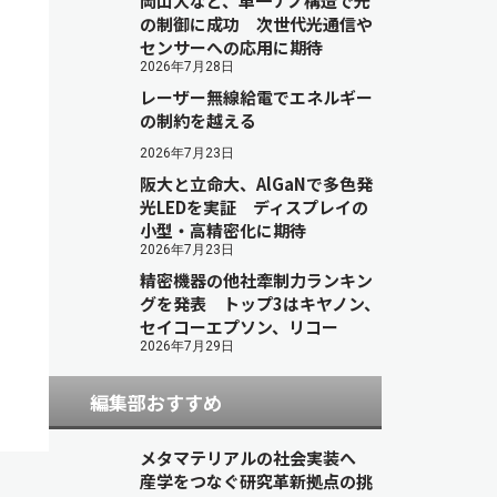
岡山大など、単一ナノ構造で光
の制御に成功 次世代光通信や
センサーへの応用に期待
2026年7月28日
レーザー無線給電でエネルギー
の制約を越える
2026年7月23日
阪大と立命大、AlGaNで多色発
光LEDを実証 ディスプレイの
小型・高精密化に期待
2026年7月23日
精密機器の他社牽制力ランキン
グを発表 トップ3はキヤノン、
セイコーエプソン、リコー
2026年7月29日
編集部おすすめ
メタマテリアルの社会実装へ
産学をつなぐ研究革新拠点の挑