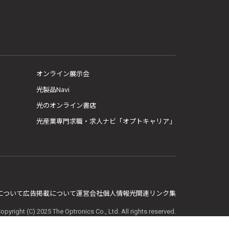
オンライン展示会
光製品Navi
光のオンライン書店
光産業専門求職・求人ナビ「オプトキャリア」
E について
広告掲載について
運営会社
個人情報
光関連リンク集
opyright (C) 2025 The Optronics Co., Ltd. All rights reserved.