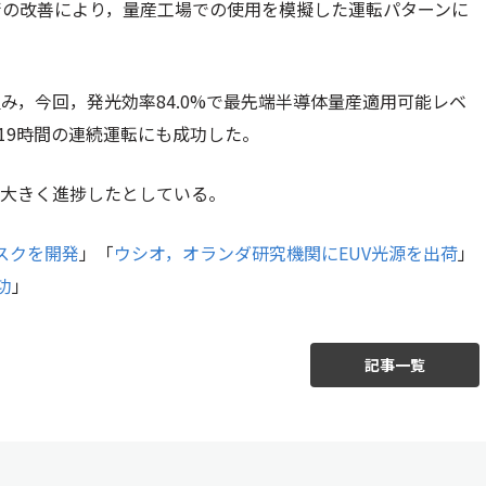
術の改善により，量産工場での使用を模擬した運転パターンに
み，今回，発光効率84.0%で最先端半導体量産適用可能レベ
119時間の連続運転にも成功した。
て大きく進捗したとしている。
スクを開発
」「
ウシオ，オランダ研究機関にEUV光源を出荷
」
功
」
記事一覧