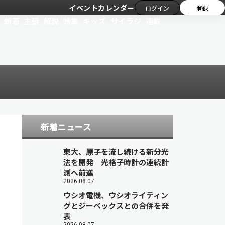
イベントカレンダー
ログイン
登録
新着
主張
解説
特集
キッズ
サイラジ
連載
新着ニュース
東大、原子を流し続ける新分光
法を開発 光格子時計の連続計
測へ前進
2026.08.07
ウシオ電機、ウシオライティン
グとジーベックスとの合併を発
表