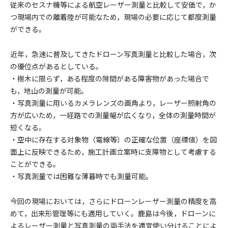
従来のセスナ機等による航空レーザー測量と比較して安価で，か
つ現場内での離着陸が可能なため，現場の必要に応じて都度測量
ができる。
近年，急速に普及してきたドローン写真測量と比較した場合，次
の優位点があるとしている。
・樹木に限らず，ある程度の隙間がある障害物があった場合で
も，地山の測量が可能。
・写真測量に用いるカメラレンズの画角より，レーザー照射角の
方が広いため，一経路での測量幅が広くなり，全体の測量時間が
短くなる。
・空中に存在する対象物（電線等）の正確な位置（座標値）を図
面上に反映できるため，施工計画立案時に支障物として考慮する
ことができる。
・写真測量では困難な薄暮時でも測量可能。
今回の現場においては，さらにドローンレーザー測量の精度を高
めて，出来形管理等にも適用していく。鹿島は今後，ドローンに
よるレーザー測量と写真測量の両手法を適宜使い分けることによ