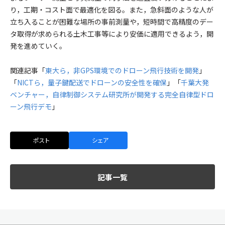
り，工期・コスト面で最適化を図る。また，急斜面のような人が
立ち入ることが困難な場所の事前測量や，短時間で高精度のデー
タ取得が求められる土木工事等により安価に適用できるよう，開
発を進めていく。
関連記事「
東大ら，非GPS環境でのドローン飛行技術を開発
」
「
NICTら，量子鍵配送でドローンの安全性を確保
」「
千葉大発
ベンチャー，自律制御システム研究所が開発する完全自律型ドロ
ーン飛行デモ
」
ポスト
シェア
記事一覧