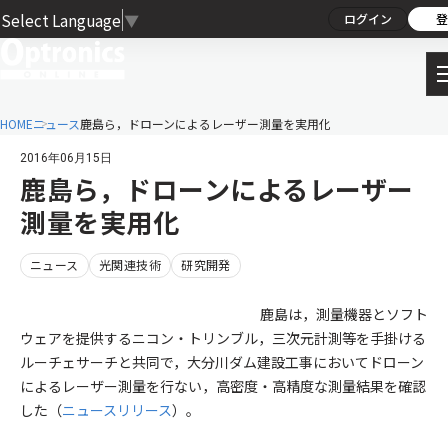
Select Language
▼
ログイン
登
HOME
ニュース
鹿島ら，ドローンによるレーザー測量を実用化
2016年06月15日
鹿島ら，ドローンによるレーザー
測量を実用化
ニュース
光関連技術
研究開発
鹿島は，測量機器とソフト
ウェアを提供するニコン・トリンブル，三次元計測等を手掛ける
ルーチェサーチと共同で，大分川ダム建設工事においてドローン
によるレーザー測量を行ない，高密度・高精度な測量結果を確認
した（
ニュースリリース
）。