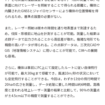
表面に向けてレーザーを照射することで得られる距離と，機体に
内臓されたGNSSとジャイロセンサーにより機体の位置情報を得
られるため，基準点設置の必要がない。
また，レーザー照射は樹木の隙間を通り地表面まで到達するた
め，伐採・除根前に地山を計測することが可能。測量した結果は
点群データで出力されることから高低差が取れ，複雑な地形でも
精度の高いデータが得られる。この点群データは，三次元CADや
GIS（地理情報システム）に用いることが可能で，CIMへの展開
も容易。
さらに，機体は事前にPC上にて設定したルートに従い自律飛行
が可能で，最大30kgまで搭載でき，風速10ｍ/秒の状況において
も安定飛行することができる。今回は，わずか13分の飛行時間で
20haの広さを測量し，データ処理に要した時間は約6時間，高精
度と言われる地上レーザー測量の結果と比較して，90％の測量点
が±4.5cm以下の精度で測量することができた。