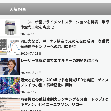
人気記事
ニコン、新型アライメントステーションを発表 半導
体露光工程を高度化
2026年7月30日
岡山大など、単一ナノ構造で光の制御に成功 次世代
光通信やセンサーへの応用に期待
2026年7月28日
レーザー無線給電でエネルギーの制約を越える
2026年7月23日
阪大と立命大、AlGaNで多色発光LEDを実証 ディス
プレイの小型・高精密化に期待
2026年7月23日
精密機器の他社牽制力ランキングを発表 トップ3は
キヤノン、セイコーエプソン、リコー