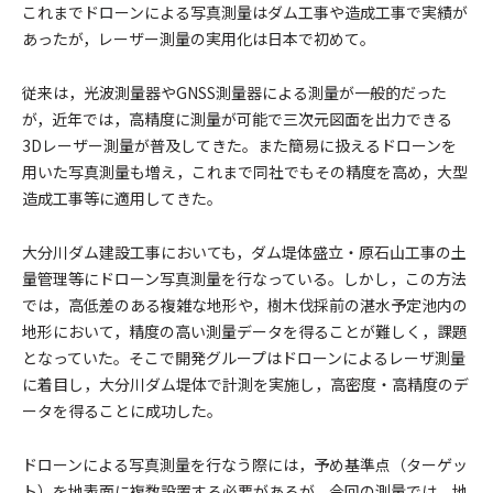
これまでドローンによる写真測量はダム工事や造成工事で実績が
あったが，レーザー測量の実用化は日本で初めて。
従来は，光波測量器やGNSS測量器による測量が一般的だった
が，近年では，高精度に測量が可能で三次元図面を出力できる
3Dレーザー測量が普及してきた。また簡易に扱えるドローンを
用いた写真測量も増え，これまで同社でもその精度を高め，大型
造成工事等に適用してきた。
大分川ダム建設工事においても，ダム堤体盛立・原石山工事の土
量管理等にドローン写真測量を行なっている。しかし，この方法
では，高低差のある複雑な地形や，樹木伐採前の湛水予定池内の
地形において，精度の高い測量データを得ることが難しく，課題
となっていた。そこで開発グループはドローンによるレーザ測量
に着目し，大分川ダム堤体で計測を実施し，高密度・高精度のデ
ータを得ることに成功した。
ドローンによる写真測量を行なう際には，予め基準点（ターゲッ
ト）を地表面に複数設置する必要があるが，今回の測量では，地