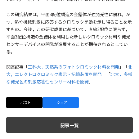
この研究結果は，平面3配位構造の金錯体が強発光性に優れ，か
つ，熱や機械刺激に応答するクロミック挙動を示し得ることを示
すもの。今後，この研究成果に基づいて，直線2配位に限らず，
平面3配位構造の金錯体を利用した新しいクロミック材料や発光
センサーデバイスの開発が進展することが期待されるとしてい
る。
関連記事「
工科大，天然系のフォトクロミック材料を開発
」「
北
大，エレクトロクロミック表示・記憶装置を開発
」「
北大，多様
な発光色の刺激応答性センサー材料を開発
」
ポスト
シェア
記事一覧