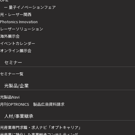
ー 量子イノベーションフェア
光・レーザー関西
Photonics Innovation
レーザーソリューション
海外展示会
イベントカレンダー
オンライン展示会
セミナー
セミナー一覧
光製品/企業
光製品Navi
月刊OPTRONICS 製品広告資料請求
人材/事業継承
光産業専門求職・求人ナビ「オプトキャリア」
光産業に特化した事業継承コンサルティング