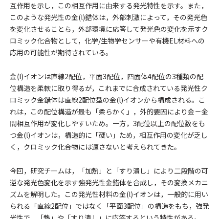
互作用を示し，この相互作用に由来する発光特性を示す。また，
このような発光性の金(l)錯体は，外部刺激によって，その発光色
を変化させることら，外部環境に応答して発光色の変化を示すク
ロミック化合物として，化学/生物学センサーや有機EL材料への
応用の可能性が期待されている。
金(l)イオンは直線2配位，平面3配位，四面体4配位の3種類の配
位構造を柔軟に取り得るが，これまでに合成されている発光性ク
ロミック金錯体は直線2配位型の金(l)イオンから構成される。こ
れは，この配位構造が最も「柔らかく」，外的要因により金－金
間相互作用が変化しやすいため。一方，3配位以上の配位数をも
つ金(l)イオンは，構造的に「硬い」ため，相互作用の変化が乏し
く，クロミック化合物には適さないと考えられてきた。
今回，研究チームは，「加熱」と「すり潰し」により二段階の可
逆な発光色変化を示す強発光性金錯体を合成し，その変換メカニ
ズムを解明した。この発光性材料の金(l)イオンは，一般的に用い
られる「直線2配位」ではなく「平面3配位」の構造をもち，強発
光性で，「熱」や「すり潰し」に応答するという特性がある。