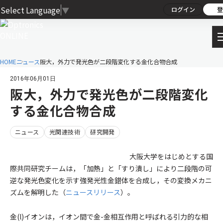
Select Language
▼
ログイン
登
HOME
ニュース
阪大，外力で発光色が二段階変化する金化合物合成
2016年06月01日
阪大，外力で発光色が二段階変化
する金化合物合成
ニュース
光関連技術
研究開発
大阪大学をはじめとする国
際共同研究チームは，「加熱」と「すり潰し」により二段階の可
逆な発光色変化を示す強発光性金錯体を合成し，その変換メカニ
ズムを解明した（
ニュースリリース
）。
金(l)イオンは，イオン間で金-金相互作用と呼ばれる引力的な相