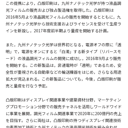
この提携により，凸版印刷は，九州ナノテック光学が持つ液晶調
光フィルムの販売および独占製造権を取得した。凸版印刷は
2016年5月より液晶調光フィルムの販売を開始するとともに，九
州ナノテック光学から技術支援およびライセンスを受けて生産ラ
インを新設し，2017年度前半期より量産を開始する計画。
また，九州ナノテック光学は世界初となる，電源オフの際に「透
明」で，電源をオンにすると「白濁」する新タイプ（リバースモ
ード）の液晶調光フィルムの開発に成功し，2016年9月より販売
を開始する。この新製品は，非通電時が「透明」であるため，安
全性が重視される自動車などの輸送機器をはじめ，さらなる用途
拡大が見込まれる。この新製品についても，今後，凸版印刷が販
売と量産を行なう予定。
凸版印刷はディスプレイ関連事業や建築資材分野，マーケティン
グプロモーション分野での販売チャネルを活用しワールドワイド
に事業を展開，調光フィルム関連事業で2020年に200億円の売上
を目指す。さらに両社は，凸版印刷の持つディスプレイ関連技術
や表面加工技術と九州ナノテックの液晶調光技術を組み合わせ，