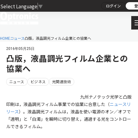
Select Language
▼
ログイン
登
HOME
ニュース
凸版，液晶調光フィルム企業との協業へ
2016年05月25日
凸版，液晶調光フィルム企業との
協業へ
ニュース
ビジネス
光関連技術
九州ナノテック光学と凸版
印刷は，液晶調光フィルム事業での協業に合意した（
ニュースリ
リース
）。液晶調光フィルムは，液晶を使い電源のオン／オフで
「透明」と「白濁」を瞬時に切り替え，通過する光をコントロー
ルできるフィルム。