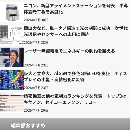
ニコン、新型アライメントステーションを発表 半導
体露光工程を高度化
2026年7月30日
岡山大など、単一ナノ構造で光の制御に成功 次世代
光通信やセンサーへの応用に期待
2026年7月28日
レーザー無線給電でエネルギーの制約を越える
2026年7月23日
阪大と立命大、AlGaNで多色発光LEDを実証 ディス
プレイの小型・高精密化に期待
2026年7月23日
精密機器の他社牽制力ランキングを発表 トップ3は
キヤノン、セイコーエプソン、リコー
2026年7月29日
編集部おすすめ