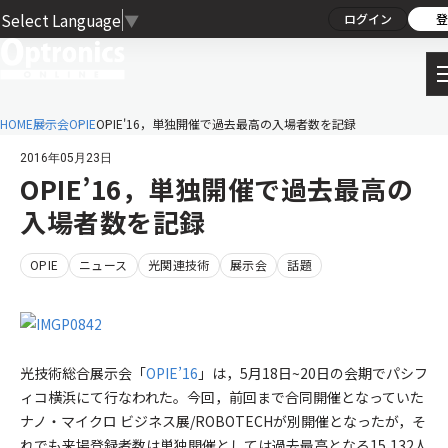
Select Language
▼
ログイン
登
HOME
展示会
OPIE
OPIE'16，単独開催で過去最高の入場者数を記録
2016年05月23日
OPIE’16，単独開催で過去最高の
入場者数を記録
OPIE
ニュース
光関連技術
展示会
話題
光技術総合展示会「
OPIE’16
」は，5月18日~20日の会期でパシフ
ィコ横浜にて行なわれた。今回，前回まで合同開催となっていた
ナノ・マイクロ ビジネス展/ROBOTECHが別開催となったが，そ
れでも来場登録者数は単独開催としては過去最高となる15,132人